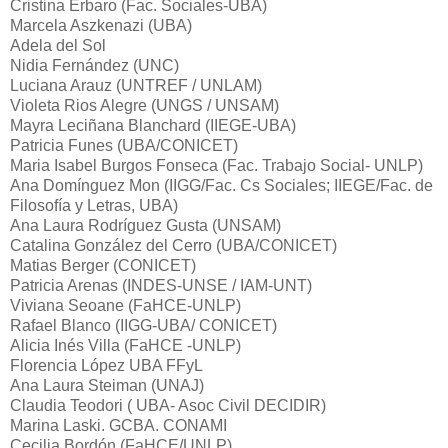
Cristina Erbaro (Fac. Sociales-UBA)
Marcela Aszkenazi (UBA)
Adela del Sol
Nidia Fernández (UNC)
Luciana Arauz (UNTREF / UNLAM)
Violeta Rios Alegre (UNGS / UNSAM)
Mayra Leciñana Blanchard (IIEGE-UBA)
Patricia Funes (UBA/CONICET)
Maria Isabel Burgos Fonseca (Fac. Trabajo Social- UNLP)
Ana Domínguez Mon (IIGG/Fac. Cs Sociales; IIEGE/Fac. de
Filosofía y Letras, UBA)
Ana Laura Rodríguez Gusta (UNSAM)
Catalina González del Cerro (UBA/CONICET)
Matias Berger (CONICET)
Patricia Arenas (INDES-UNSE / IAM-UNT)
Viviana Seoane (FaHCE-UNLP)
Rafael Blanco (IIGG-UBA/ CONICET)
Alicia Inés Villa (FaHCE -UNLP)
Florencia López UBA FFyL
Ana Laura Steiman (UNAJ)
Claudia Teodori ( UBA- Asoc Civil DECIDIR)
Marina Laski. GCBA. CONAMI
Cecilia Bordón (FaHCE/UNLP)