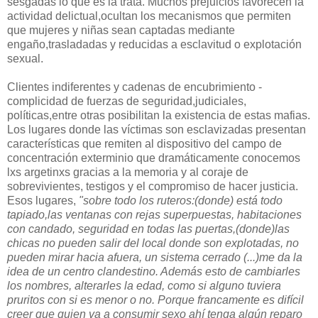
sesgadas lo que es la trata. Muchos prejuicios favorecen la
actividad delictual,ocultan los mecanismos que permiten
que mujeres y niñas sean captadas mediante
engaño,trasladadas y reducidas a esclavitud o explotación
sexual.
Clientes indiferentes y cadenas de encubrimiento -
complicidad de fuerzas de seguridad,judiciales,
políticas,entre otras posibilitan la existencia de estas mafias.
Los lugares donde las víctimas son esclavizadas presentan
características que remiten al dispositivo del campo de
concentración exterminio que dramáticamente conocemos
lxs argetinxs gracias a la memoria y al coraje de
sobrevivientes, testigos y el compromiso de hacer justicia.
Esos lugares,
"sobre todo los ruteros:(donde) está todo
tapiado,las ventanas con rejas superpuestas, habitaciones
con candado, seguridad en todas las puertas,(donde)las
chicas no pueden salir del local donde son explotadas, no
pueden mirar hacia afuera, un sistema cerrado (...)me da la
idea de un centro clandestino. Además esto de cambiarles
los nombres, alterarles la edad, como si alguno tuviera
pruritos con si es menor o no. Porque francamente es difícil
creer que quien va a consumir sexo ahí tenga algún reparo