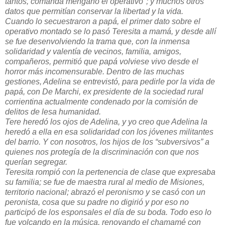
tantos, comanda mengano el operativo"; y muchos otros
datos que permitían conservar la libertad y la vida.
Cuando lo secuestraron a papá, el primer dato sobre el
operativo montado se lo pasó Teresita a mamá, y desde allí
se fue desenvolviendo la trama que, con la inmensa
solidaridad y valentía de vecinos, familia, amigos,
compañeros, permitió que papá volviese vivo desde el
horror más incomensurable. Dentro de las muchas
gestiones, Adelina se entrevistó, para pedirle por la vida de
papá, con De Marchi, ex presidente de la sociedad rural
corrientina actualmente condenado por la comisión de
delitos de lesa humanidad.
Tere heredó los ojos de Adelina, y yo creo que Adelina la
heredó a ella en esa solidaridad con los jóvenes militantes
del barrio. Y con nosotros, los hijos de los “subversivos” a
quienes nos protegía de la discriminación con que nos
querían segregar.
Teresita rompió con la pertenencia de clase que expresaba
su familia; se fue de maestra rural al medio de Misiones,
territorio nacional; abrazó el peronismo y se casó con un
peronista, cosa que su padre no digirió y por eso no
participó de los esponsales el día de su boda. Todo eso lo
fue volcando en la música, renovando el chamamé con