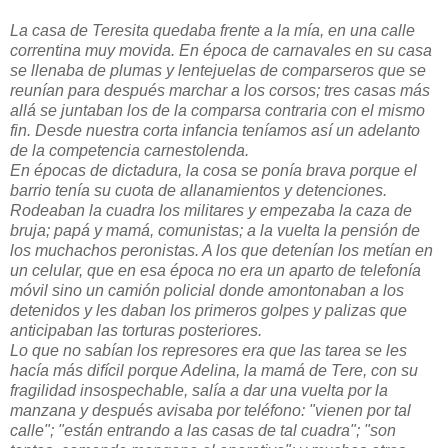
La casa de Teresita quedaba frente a la mía, en una calle
correntina muy movida. En época de carnavales en su casa
se llenaba de plumas y lentejuelas de comparseros que se
reunían para después marchar a los corsos; tres casas más
allá se juntaban los de la comparsa contraria con el mismo
fin. Desde nuestra corta infancia teníamos así un adelanto
de la competencia carnestolenda.
En épocas de dictadura, la cosa se ponía brava porque el
barrio tenía su cuota de allanamientos y detenciones.
Rodeaban la cuadra los militares y empezaba la caza de
bruja; papá y mamá, comunistas; a la vuelta la pensión de
los muchachos peronistas. A los que detenían los metían en
un celular, que en esa época no era un aparto de telefonía
móvil sino un camión policial donde amontonaban a los
detenidos y les daban los primeros golpes y palizas que
anticipaban las torturas posteriores.
Lo que no sabían los represores era que las tarea se les
hacía más difícil porque Adelina, la mamá de Tere, con su
fragilidad insospechable, salía a dar una vuelta por la
manzana y después avisaba por teléfono: "vienen por tal
calle"; "están entrando a las casas de tal cuadra"; "son