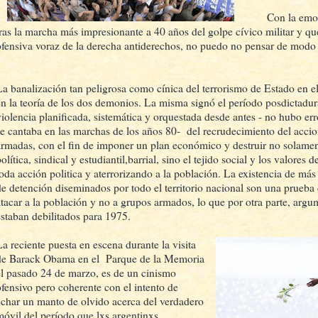
Con la emoc
tras la marcha más impresionante a 40 años del golpe cívico militar y qu
ofensiva voraz de la derecha antiderechos, no puedo no pensar de modo 
La banalización tan peligrosa como cínica del terrorismo de Estado en el 
en la teoría de los dos demonios. La misma signó el período posdictadur
violencia planificada, sistemática y orquestada desde antes - no hubo er
se cantaba en las marchas de los años 80- del recrudecimiento del acci
armadas, con el fin de imponer un plan económico y destruir no solament
olítica, sindical y estudiantil,barrial, sino el tejido social y los valore
toda acción politica y aterrorizando a la población. La existencia de más
de detención diseminados por todo el territorio nacional son una prueba
atacar a la población y no a grupos armados, lo que por otra parte, argu
estaban debilitados para 1975.
La reciente puesta en escena durante la visita
de Barack Obama en el Parque de la Memoria
el pasado 24 de marzo, es de un cinismo
ofensivo pero coherente con el intento de
echar un manto de olvido acerca del verdadero
móvil del período que lxs argentinxs