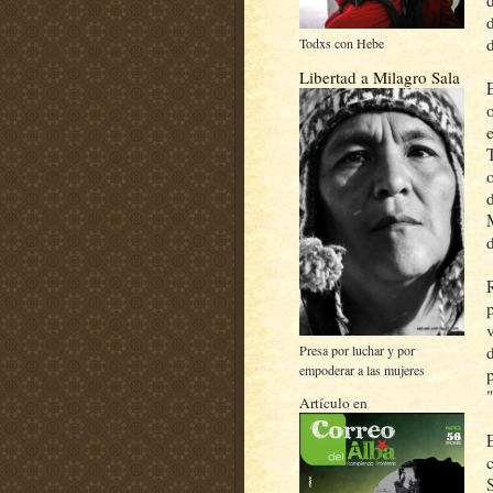
d
Todxs con Hebe
Libertad a Milagro Sala
v
Presa por luchar y por
empoderar a las mujeres
Artículo en