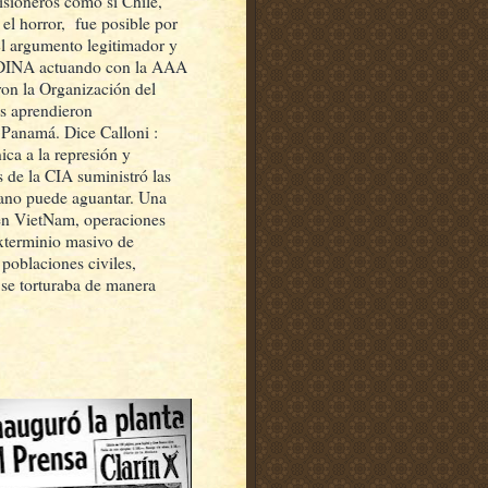
risioneros como si Chile,
 el horror, fue posible por
 El argumento legitimador y
e DINA actuando con la AAA
ron la Organización del
es aprendieron
 Panamá. Dice Calloni :
ca a la represión y
s de la CIA suministró las
mano puede aguantar. Una
 en VietNam, operaciones
exterminio masivo de
poblaciones civiles,
 se torturaba de manera