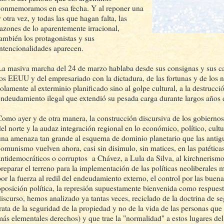
conmemoramos en esa fecha. Y al reponer una
 otra vez, y todas las que hagan falta, las
razones de lo aparentemente irracional,
también los protagonistas y sus
intencionalidades aparecen.
La masiva marcha del 24 de marzo hablaba desde sus consignas y sus ca
los EEUU y del empresariado con la dictadura, de las fortunas y de los
solamente al exterminio planificado sino al golpe cultural, a la destrucci
endeudamiento ilegal que extendió su pesada carga durante largos años
Como ayer y de otra manera, la construcción discursiva de los gobiernos
del norte y la audaz integración regional en lo económico, político, cultu
una amenaza tan grande al esquema de dominio planetario que las antigu
comunismo vuelven ahora, casi sin disimulo, sin matices, en las patética
antidemocráticos o corruptos a Chávez, a Lula da Silva, al kirchnerismo
preparar el terreno para la implementación de las políticas neoliberales m
por la fuerza al redil del endeudamiento externo, el control por las buena
oposición política, la represión supuestamente bienvenida como respuesta
discurso, hemos analizado ya tantas veces, reciclado de la doctrina de s
trata de la seguridad de la propiedad y no de la vida de las personas que
más elementales derechos) y que trae la "normalidad" a estos lugares de