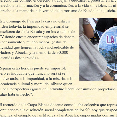
erecho trae consigo el derecho a trabajar, a educarse, a protestar en la c
derecho a la información y a la comunicación, a la vida sin violencias ni
derecho a la memoria, a la verdad del terrorismo de Estado; a la justicia.
Este domingo de Pascuas la casa no está en
orden todavía, la impunidad empresarial se
enseñorea desde la Rosada y en los estudios de
TV donde cuesta encontrar espacios de debate
o pensamiento y mucho menos, gestos de
dignidad que honren la lucha inclaudicable de
Madres y Abuelas y la memoria de 30.000
detenidxs desaparecidxs.
Reparar estas heridas puede ser imposible,
pero es indudable que nunca lo será si se
uelve atrás, a la impunidad, a la miseria, a la
decadencia cultural y moral del sálvese quien
pueda, perspectiva egoísta del individuo liberal consumidor, propietario,
"algo habrán hecho".
El recuerdo de la Carpa Blanca docente como lucha colectiva que repres
contundente a la disolución social completada en los 90, hoy que desp
Sanchez; el ejemplo de las Madres y las Abuelas, empecinadas con sus ba