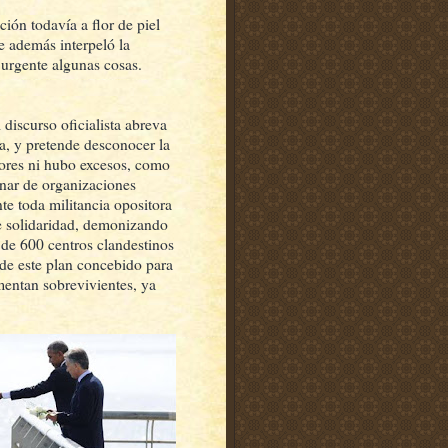
ión todavía a flor de piel
e además interpeló la
urgente algunas cosas.
discurso oficialista abreva
a, y pretende desconocer la
rores ni hubo excesos, como
onar de organizaciones
e toda militancia opositora
s de solidaridad, demonizando
 de 600 centros clandestinos
 de este plan concebido para
mentan sobrevivientes, ya