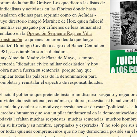
ortura de la familia Graiver. Los que dieron las listas de
indicalistas y activistas en las fábricas donde hasta
instalaron oficinas para reprimir como en Acíndar -
cuyo directorio integró Martínez de Hoz, quien falleció
mientras era juzgado por crímenes de lesa humanidad
señalado en la
Operación Serpiente Roja en Villa
Constitución
, o quienes tomaron deuda que luego
estatizó Domingo Cavallo a cargo del Banco Central en
1981, esos también son la dictadura.
Taty Almeida, Madre de Plaza de Mayo, siempre
recuerda "dictadura cívico militar eclesiástica" y hoy
cobra nueva fuerza su sentencia, porque hay que
emplear todas las palabras de la denominación para
completar y reinstalar el espectro de responsabilidades.
El actual gobierno que pretende instalar un discurso sesgado y negador d
su violencia institucional, económica, cultural, necesita así banalizar el
calculada y ocultar sus motivos; necesita acusar de estar "politizadas" a 
derechos humanos que son un pilar fundamental en la democratización d
todavía l efaltan muchas respuestas, muchas sentencias, muchos hombr
aún su historia y su nombre, apropiadxs y esperadxs. Y no solo por sus
por todxs quienes comprendemos que no hay democracia posible sin el d