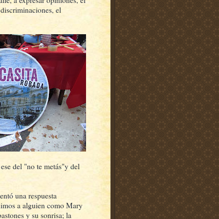
alle, a expresar opiniones, el
 discriminaciones, el
 ese del "no te metás"y del
entó una respuesta
edimos a alguien como Mary
stones y su sonrisa; la