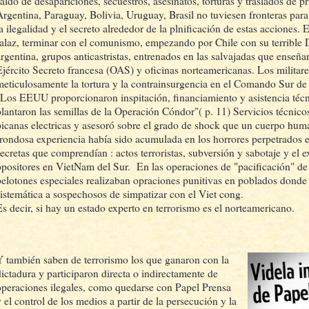
saldo de desapariciones, secuestros, asesinatos, torturas y traslados de p
Argentina, Paraguay, Bolivia, Uruguay, Brasil no tuviesen fronteras para
la ilegalidad y el secreto alrededor de la plnificación de estas acciones.
falaz, terminar con el comunismo, empezando por Chile con su terribl
argentina, grupos anticastristas, entrenados en las salvajadas que enseña
Ejército Secreto francesa (OAS) y oficinas norteamericanas. Los militar
meticulosamente la tortura y la contrainsurgencia en el Comando Sur de
"Los EEUU proporcionaron inspitación, financiamiento y asistencia técni
plantaron las semillas de la Operación Cóndor"( p. 11) Servicios técnico
picanas electricas y asesoró sobre el grado de shock que un cuerpo hu
frondosa experiencia había sido acumulada en los horrores perpetrados
secretas que comprendían : actos terroristas, subversión y sabotaje y el 
opositores en VietNam del Sur. En las operaciones de "pacificación" de 
pelotones especiales realizaban opraciones punitivas en poblados donde
sistemática a sospechosos de simpatizar con el Viet cong.
Es decir, si hay un estado experto en terrorismo es el norteamericano.
Y también saben de terrorismo los que ganaron con la
dictadura y participaron directa o indirectamente de
operaciones ilegales, como quedarse con Papel Prensa
y el control de los medios a partir de la persecución y la