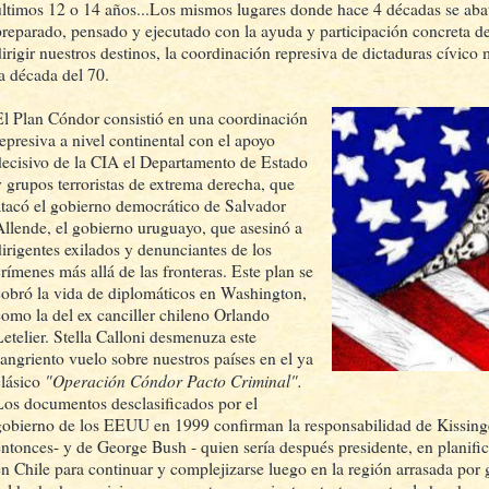
últimos 12 o 14 años...Los mismos lugares donde hace 4 décadas se aba
preparado, pensado y ejecutado con la ayuda y participación concreta d
dirigir nuestros destinos, la coordinación represiva de dictaduras cívico 
la década del 70.
El Plan Cóndor consistió en una coordinación
represiva a nivel continental con el apoyo
decisivo de la CIA el Departamento de Estado
y grupos terroristas de extrema derecha, que
atacó el gobierno democrático de Salvador
Allende, el gobierno uruguayo, que asesinó a
dirigentes exilados y denunciantes de los
crímenes más allá de las fronteras. Este plan se
cobró la vida de diplomáticos en Washington,
como la del ex canciller chileno Orlando
Letelier. Stella Calloni desmenuza este
sangriento vuelo sobre nuestros países en el ya
"Operación Cóndor Pacto Criminal".
clásico
Los documentos desclasificados por el
gobierno de los EEUU en 1999 confirman la responsabilidad de Kissinger
entonces- y de George Bush - quien sería después presidente, en planifi
en Chile para continuar y complejizarse luego en la región arrasada por g