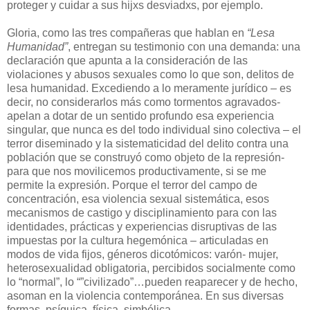
proteger y cuidar a sus hijxs desviadxs, por ejemplo.
Gloria, como las tres compañeras que hablan en
“Lesa
Humanidad”
, entregan su testimonio con una demanda: una
declaración que apunta a la consideración de las
violaciones y abusos sexuales como lo que son, delitos de
lesa humanidad. Excediendo a lo meramente jurídico – es
decir, no considerarlos más como tormentos agravados-
apelan a dotar de un sentido profundo esa experiencia
singular, que nunca es del todo individual sino colectiva – el
terror diseminado y la sistematicidad del delito contra una
población que se construyó como objeto de la represión-
para que nos movilicemos productivamente, si se me
permite la expresión. Porque el terror del campo de
concentración, esa violencia sexual sistemática, esos
mecanismos de castigo y disciplinamiento para con las
identidades, prácticas y experiencias disruptivas de las
impuestas por la cultura hegemónica – articuladas en
modos de vida fijos, géneros dicotómicos: varón- mujer,
heterosexualidad obligatoria, percibidos socialmente como
lo “normal”, lo “”civilizado”…pueden reaparecer y de hecho,
asoman en la violencia contemporánea. En sus diversas
formas, psíquica, física, simbólica…