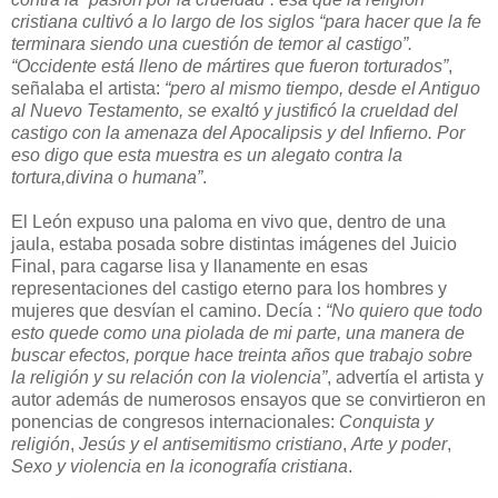
cristiana cultivó a lo largo de los siglos “para hacer que la fe
terminara siendo una cuestión de temor al castigo”.
“Occidente está lleno de mártires que fueron torturados”
,
señalaba el artista:
“pero al mismo tiempo, desde el Antiguo
al Nuevo Testamento, se exaltó y justificó la crueldad del
castigo con la amenaza del Apocalipsis y del Infierno. Por
eso digo que esta muestra es un alegato contra la
tortura,divina o humana”
.
El León expuso una paloma en vivo que, dentro de una
jaula, estaba posada sobre distintas imágenes del Juicio
Final, para cagarse lisa y llanamente en esas
representaciones del castigo eterno para los hombres y
mujeres que desvían el camino. Decía :
“No quiero que todo
esto quede como una piolada de mi parte, una manera de
buscar efectos, porque hace treinta años que trabajo sobre
la religión y su relación con la violencia”
, advertía el artista y
autor además de numerosos ensayos que se convirtieron en
ponencias de congresos internacionales:
Conquista y
religión
,
Jesús y el antisemitismo cristiano
,
Arte y poder
,
Sexo y violencia en la iconografía cristiana
.