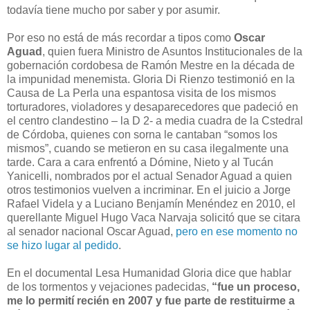
todavía tiene mucho por saber y por asumir.
Por eso no está de más recordar a tipos como
Oscar
Aguad
, quien fuera Ministro de Asuntos Institucionales de la
gobernación cordobesa de Ramón Mestre en la década de
la impunidad menemista. Gloria Di Rienzo testimonió en la
Causa de La Perla una espantosa visita de los mismos
torturadores, violadores y desaparecedores que padeció en
el centro clandestino – la D 2- a media cuadra de la Cstedral
de Córdoba, quienes con sorna le cantaban “somos los
mismos”, cuando se metieron en su casa ilegalmente una
tarde. Cara a cara enfrentó a Dómine, Nieto y al Tucán
Yanicelli, nombrados por el actual Senador Aguad a quien
otros testimonios vuelven a incriminar. En el juicio a Jorge
Rafael Videla y a Luciano Benjamín Menéndez en 2010, el
querellante Miguel Hugo Vaca Narvaja solicitó que se citara
al senador nacional Oscar Aguad,
pero en ese momento no
se hizo lugar al pedido
.
En el documental Lesa Humanidad Gloria dice que hablar
de los tormentos y vejaciones padecidas,
“fue un proceso,
me lo permití recién en 2007 y fue parte de restituirme a