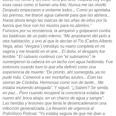
esas caras como si fueran una foto. Nunca me las olvidé.
Después empezaron a violarme todos... Como yo apretaba
las piernas, me tiraron agua caliente para que las abriera...
Hasta ahora tengo las marcas de las uñas de ellos por la
fuerza que hice con los muslos para no abrirlos.”
Furiosos por su resistencia, la arrojaron y golpearon contra
las baldosas de un patio interno. “Me arrastraron del pelo a
otra habitación, y uno al que le decían el Tío (Carlos Alberto
Vega, alias ‘Vergara’) introdujo su mano completa en mi
vagina y me levantó en el aire... El dolor, el desgarro fue
terrible.” El calvario continuó con “el submarino”: le
sumergieron la cabeza en un tacho con agua hedionda. Fue
entonces cuando tuvo lo que ella definió como una
experiencia de muerte: “De pronto, ahí sumergida, ya no
pude más. Comencé a ver montañas azules... Eran las
sierras de Córdoba. Hermosas como son de tarde... Me
estaba muriendo ahogada”. Y siguió: “¿Saben? Se sentía
en paz... Pero cuando recuperé la conciencia estaba de
nuevo ahí: boca abajo, en un charco de agua y sangre”.
Las heridas y lesiones que tenía le desencadenaron una
infección generalizada. La llevaron de urgencia al
Policlínico Policial. “Yo estaba segura de que me iban a