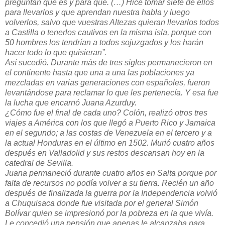
preguntan qué es y para qué. (…) Hice tomar siete de ellos
para llevarlos y que aprendan nuestra habla y luego
volverlos, salvo que vuestras Altezas quieran llevarlos todos
a Castilla o tenerlos cautivos en la misma isla, porque con
50 hombres los tendrían a todos sojuzgados y los harán
hacer todo lo que quisieran”.
Así sucedió. Durante más de tres siglos permanecieron en
el continente hasta que una a una las poblaciones ya
mezcladas en varias generaciones con españoles, fueron
levantándose para reclamar lo que les pertenecía. Y esa fue
la lucha que encarnó Juana Azurduy.
¿Cómo fue el final de cada uno? Colón, realizó otros tres
viajes a América con los que llegó a Puerto Rico y Jamaica
en el segundo; a las costas de Venezuela en el tercero y a
la actual Honduras en el último en 1502. Murió cuatro años
después en Valladolid y sus restos descansan hoy en la
catedral de Sevilla.
Juana permaneció durante cuatro años en Salta porque por
falta de recursos no podía volver a su tierra. Recién un año
después de finalizada la guerra por la Independencia volvió
a Chuquisaca donde fue visitada por el general Simón
Bolívar quien se impresionó por la pobreza en la que vivía.
Le concedió una pensión que apenas le alcanzaba para