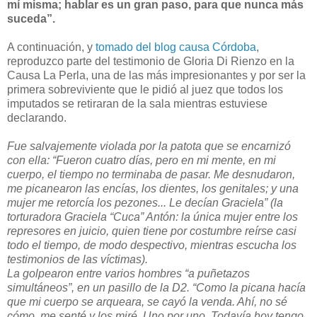
mí misma; hablar es un gran paso, para que nunca más
suceda”.
A continuación, y
tomado del blog causa Córdoba
,
reproduzco parte del testimonio de Gloria Di Rienzo en la
Causa La Perla, una de las más impresionantes y por ser la
primera sobreviviente que le pidió al juez que todos los
imputados se retiraran de la sala mientras estuviese
declarando.
Fue salvajemente violada por la patota que se encarnizó
con ella: “Fueron cuatro días, pero en mi mente, en mi
cuerpo, el tiempo no terminaba de pasar. Me desnudaron,
me picanearon las encías, los dientes, los genitales; y una
mujer me retorcía los pezones... Le decían Graciela” (la
torturadora Graciela “Cuca” Antón: la única mujer entre los
represores en juicio, quien tiene por costumbre reírse casi
todo el tiempo, de modo despectivo, mientras escucha los
testimonios de las víctimas).
La golpearon entre varios hombres “a puñetazos
simultáneos”, en un pasillo de la D2. “Como la picana hacía
que mi cuerpo se arqueara, se cayó la venda. Ahí, no sé
cómo, me senté y los miré. Uno por uno. Todavía hoy tengo