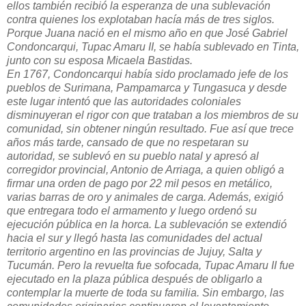
ellos también recibió la esperanza de una sublevación
contra quienes los explotaban hacía más de tres siglos.
Porque Juana nació en el mismo año en que José Gabriel
Condoncarqui, Tupac Amaru II, se había sublevado en Tinta,
junto con su esposa Micaela Bastidas.
En 1767, Condoncarqui había sido proclamado jefe de los
pueblos de Surimana, Pampamarca y Tungasuca y desde
este lugar intentó que las autoridades coloniales
disminuyeran el rigor con que trataban a los miembros de su
comunidad, sin obtener ningún resultado. Fue así que trece
años más tarde, cansado de que no respetaran su
autoridad, se sublevó en su pueblo natal y apresó al
corregidor provincial, Antonio de Arriaga, a quien obligó a
firmar una orden de pago por 22 mil pesos en metálico,
varias barras de oro y animales de carga. Además, exigió
que entregara todo el armamento y luego ordenó su
ejecución pública en la horca. La sublevación se extendió
hacia el sur y llegó hasta las comunidades del actual
territorio argentino en las provincias de Jujuy, Salta y
Tucumán. Pero la revuelta fue sofocada, Tupac Amaru II fue
ejecutado en la plaza pública después de obligarlo a
contemplar la muerte de toda su familia. Sin embargo, las