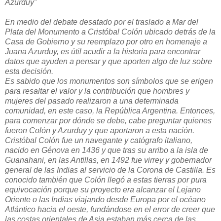
Azurduy"
En medio del debate desatado por el traslado a Mar del
Plata del Monumento a Cristóbal Colón ubicado detrás de la
Casa de Gobierno y su reemplazo por otro en homenaje a
Juana Azurduy, es útil acudir a la historia para encontrar
datos que ayuden a pensar y que aporten algo de luz sobre
esta decisión.
Es sabido que los monumentos son símbolos que se erigen
para resaltar el valor y la contribución que hombres y
mujeres del pasado realizaron a una determinada
comunidad, en este caso, la República Argentina. Entonces,
para comenzar por dónde se debe, cabe preguntar quienes
fueron Colón y Azurduy y que aportaron a esta nación.
Cristóbal Colón fue un navegante y catógrafo italiano,
nacido en Génova en 1436 y que tras su arribo a la isla de
Guanahani, en las Antillas, en 1492 fue virrey y gobernador
general de las Indias al servicio de la Corona de Castilla. Es
conocido también que Colón llegó a estas tierras por pura
equivocación porque su proyecto era alcanzar el Lejano
Oriente o las Indias viajando desde Europa por el océano
Atlántico hacia el oeste, fundándose en el error de creer que
las costas orientales de Asia estaban más cerca de las