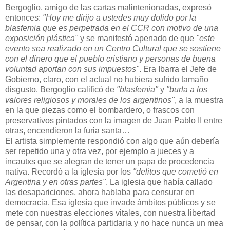
Bergoglio, amigo de las cartas malintenionadas, expresó
entonces:
"Hoy me dirijo a ustedes muy dolido por la
blasfemia que es perpetrada en el CCR con motivo de una
exposición plástica"
y se manifestó apenado de que
"este
evento sea realizado en un Centro Cultural que se sostiene
con el dinero que el pueblo cristiano y personas de buena
voluntad aportan con sus impuestos"
. Era Ibarra el Jefe de
Gobierno, claro, con el actual no hubiera sufrido tamaño
disgusto. Bergoglio calificó de
"blasfemia"
y
"burla a los
valores religiosos y morales de los argentinos"
, a la muestra
en la que piezas como el bombardero, o frascos con
preservativos pintados con la imagen de Juan Pablo II entre
otras, encendieron la furia santa…
El artista simplemente respondió con algo que aún debería
ser repetido una y otra vez, por ejemplo a jueces y a
incautxs que se alegran de tener un papa de procedencia
nativa. Recordó a la iglesia por los
"delitos que cometió en
Argentina y en otras partes"
. La iglesia que había callado
las desapariciones, ahora hablaba para censurar en
democracia. Esa iglesia que invade ámbitos públicos y se
mete con nuestras elecciones vitales, con nuestra libertad
de pensar, con la política partidaria y no hace nunca un mea