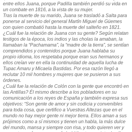
entre ellos Juana, porque Padilla también perdió su vida en
un combate en 1816, a la vista de su mujer.
Tras la muerte de su marido, Juana se trasladó a Salta para
ponerse al servicio del general Martín Miguel de Güemes
con quien combatió hasta la muerte del salteño en 1821.
¿Cuál fue la relación de Juana con su gente? Según relatan
testigos de la época, los indios y las cholas la amaban, la
llamaban la “Pachamama”, la “madre de la tierra”, se sentían
comprendidos y contenidos porque Juana hablaba su
propio idioma, los respetaba porque eran sus hermanos y
ellos creían ver en ella la continuidad de aquella lucha de
Tupac Amaru y Micaela Bastidas. Por esa razón llegó a
reclutar 10 mil hombres y mujeres que se pusieron a sus
órdenes.
¿Cuál fue la relación de Colón con la gente que encontró en
las Antillas? Él mismo describe a los pobladores en su
comunicación a los reyes de España y también expresa sus
objetivos: “Son gente de amor y sin codicia y convenibles
para toda cosa, que certifico a Vuestras Altezas que en el
mundo no hay mejor gente ni mejor tierra. Ellos aman a sus
prójimos como a sí mismos y tienen un habla, la más dulce
del mundo, mansa y siempre con risa, y todo quieren ver y