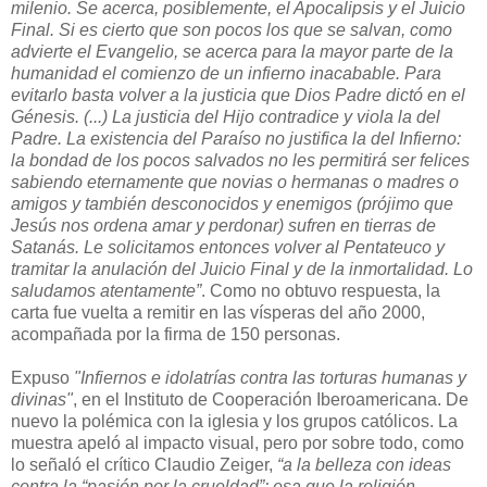
milenio. Se acerca, posiblemente, el Apocalipsis y el Juicio
Final. Si es cierto que son pocos los que se salvan, como
advierte el Evangelio, se acerca para la mayor parte de la
humanidad el comienzo de un infierno inacabable. Para
evitarlo basta volver a la justicia que Dios Padre dictó en el
Génesis. (...) La justicia del Hijo contradice y viola la del
Padre. La existencia del Paraíso no justifica la del Infierno:
la bondad de los pocos salvados no les permitirá ser felices
sabiendo eternamente que novias o hermanas o madres o
amigos y también desconocidos y enemigos (prójimo que
Jesús nos ordena amar y perdonar) sufren en tierras de
Satanás. Le solicitamos entonces volver al Pentateuco y
tramitar la anulación del Juicio Final y de la inmortalidad. Lo
saludamos atentamente”
. Como no obtuvo respuesta, la
carta fue vuelta a remitir en las vísperas del año 2000,
acompañada por la firma de 150 personas.
Expuso
"Infiernos e idolatrías contra las torturas humanas y
divinas"
, en el Instituto de Cooperación Iberoamericana. De
nuevo la polémica con la iglesia y los grupos católicos. La
muestra apeló al impacto visual, pero por sobre todo, como
lo señaló el crítico Claudio Zeiger,
“a la belleza con ideas
contra la “pasión por la crueldad”: esa que la religión