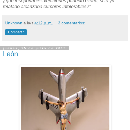
¿qué insoportables vejaciones padeció Gloria, si lo ya
relatado alcanzaba cumbres intolerables?”
Unknown
a la/s
4:12 p. m.
3 comentarios:
Compartir
jueves, 25 de julio de 2013
León