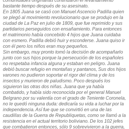
comunidades originarias continuaron el levantamiento
bastante tiempo después de su asesinato.
En 1805 Juana se casó con Manuel Ascencio Padilla quien
se plegó al movimiento revolucionario que se produjo en la
ciudad de La Paz en julio de 1809, que fue reprimido y sus
partidarios perseguidos con ensañamiento. Para entonces
el matrimonio había concebido 4 hijos que Juana cuidaba
con esmero. Padilla debió huir y esconderse. Juana quiso ir
con él pero los niños eran muy pequeños.
Sin embargo, muy pronto tomó la decisión de acompañarlo
junto con sus hijos porque la persecución de los españoles
no respetaba infancia alguna y estaban en peligro. Juana
debió buscar refugio en montañas y pantanos, Sus dos hijos
varones no pudieron soportar el rigor del clima y de los
insectos y murieron de paludismo. Poco después los
siguieron las otras dos niñas. Juana que ya había
combatido, y había sido reconocida por el general Manuel
Belgrano por su valentía con el grado de Teniente Coronela,
no le quedó ninguna duda: dedicaría su vida a luchar por la
independencia. Así fue que se convirtió en una de las
caudillas de la Guerra de Republiquetas, como se llamó a la
resistencia en el actual territorio boliviano. De los 102 jefes
que combatieron entonces, sólo 9 sobrevivieron a la guerra,