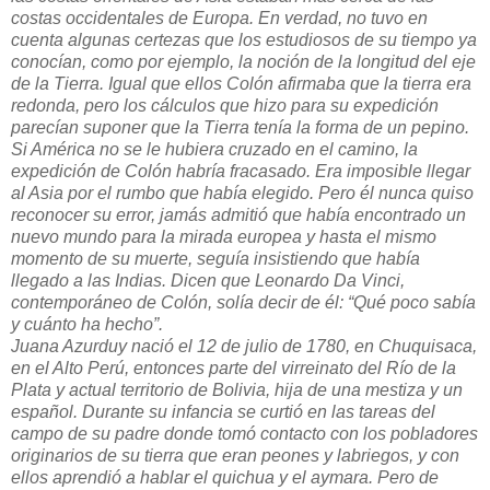
costas occidentales de Europa. En verdad, no tuvo en
cuenta algunas certezas que los estudiosos de su tiempo ya
conocían, como por ejemplo, la noción de la longitud del eje
de la Tierra. Igual que ellos Colón afirmaba que la tierra era
redonda, pero los cálculos que hizo para su expedición
parecían suponer que la Tierra tenía la forma de un pepino.
Si América no se le hubiera cruzado en el camino, la
expedición de Colón habría fracasado. Era imposible llegar
al Asia por el rumbo que había elegido. Pero él nunca quiso
reconocer su error, jamás admitió que había encontrado un
nuevo mundo para la mirada europea y hasta el mismo
momento de su muerte, seguía insistiendo que había
llegado a las Indias. Dicen que Leonardo Da Vinci,
contemporáneo de Colón, solía decir de él: “Qué poco sabía
y cuánto ha hecho”.
Juana Azurduy nació el 12 de julio de 1780, en Chuquisaca,
en el Alto Perú, entonces parte del virreinato del Río de la
Plata y actual territorio de Bolivia, hija de una mestiza y un
español. Durante su infancia se curtió en las tareas del
campo de su padre donde tomó contacto con los pobladores
originarios de su tierra que eran peones y labriegos, y con
ellos aprendió a hablar el quichua y el aymara. Pero de