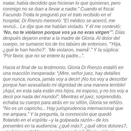
matar, había decidido que hicieran lo que quisieran, pero
conmigo no se iban a llevar a nadie.” Cuando el fiscal
Facundo Trotta le preguntó por el trato recibido en el
hospital, Di Rienzo memoró: “El médico se acercó, me
revisó... Le dije que me habían violado. Y él me contestó:
‘No, no te violaron porque vos ya no eras virgen’”
. Días
después dejaron entrar a la madre de Gloria. Al dolor del
cuerpo, se sumaron los de los tabúes de entonces. “‘Hija,
¿qué te han hecho?’. ‘Me violaron, mamá’.” Y la súplica:
“Por favor, que no se entere tu padre...”.
Hacia el final de su testimonio, Gloria Di Rienzo estalló en
una reacción inesperada: “¡Mire, señor juez, hay detalles
que nunca, nunca, jamás voy a decir! ¡No los voy a describir
porque han avasallado mi dignidad de una manera terrible!
¡Aquí, en esta sala están mis hijos, mi esposo, y no los voy a
decir por nada del mundo!”. Mientras el juez, sorprendido,
echaba su cuerpo para atrás en su sillón, Gloria se rehízo.
“No es un capricho... Hay jurisprudencia internacional que
me ampara.” Y la pregunta, la conmoción que quedó
flotando en el espíritu –y la golpeada razón– de los
presentes en la audiencia: ¿qué más?, ¿qué otros dolores?,