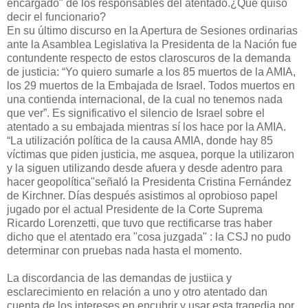
encargado" de los responsables del atentado.¿Qué quiso
decir el funcionario?
En su último discurso en la Apertura de Sesiones ordinarias
ante la Asamblea Legislativa la Presidenta de la Nación fue
contundente respecto de estos claroscuros de la demanda
de justicia: “Yo quiero sumarle a los 85 muertos de la AMIA,
los 29 muertos de la Embajada de Israel. Todos muertos en
una contienda internacional, de la cual no tenemos nada
que ver”. Es significativo el silencio de Israel sobre el
atentado a su embajada mientras sí los hace por la AMIA.
“La utilización política de la causa AMIA, donde hay 85
víctimas que piden justicia, me asquea, porque la utilizaron
y la siguen utilizando desde afuera y desde adentro para
hacer geopolítica"señaló la Presidenta Cristina Fernández
de Kirchner. Días después asistimos al oprobioso papel
jugado por el actual Presidente de la Corte Suprema
Ricardo Lorenzetti, que tuvo que rectificarse tras haber
dicho que el atentado era "cosa juzgada" : la CSJ no pudo
determinar con pruebas nada hasta el momento.
La discordancia de las demandas de justiica y
esclarecimiento en relación a uno y otro atentado dan
cuenta de los intereses en encubrir y usar esta tragedia por