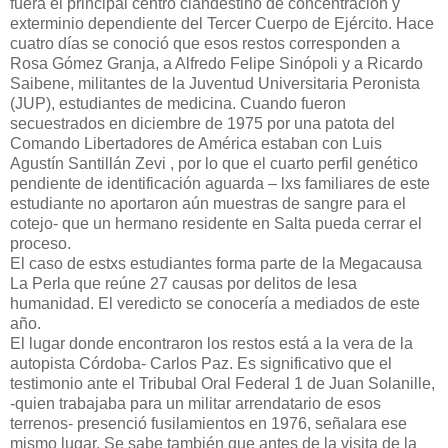
fuera el principal centro clandestino de concentración y
exterminio dependiente del Tercer Cuerpo de Ejército. Hace
cuatro días se conoció que esos restos corresponden a
Rosa Gómez Granja, a Alfredo Felipe Sinópoli y a Ricardo
Saibene, militantes de la Juventud Universitaria Peronista
(JUP), estudiantes de medicina. Cuando fueron
secuestrados en diciembre de 1975 por una patota del
Comando Libertadores de América estaban con Luis
Agustín Santillán Zevi , por lo que el cuarto perfil genético
pendiente de identificación aguarda – lxs familiares de este
estudiante no aportaron aún muestras de sangre para el
cotejo- que un hermano residente en Salta pueda cerrar el
proceso.
El caso de estxs estudiantes forma parte de la Megacausa
La Perla que reúne 27 causas por delitos de lesa
humanidad. El veredicto se conocería a mediados de este
año.
El lugar donde encontraron los restos está a la vera de la
autopista Córdoba- Carlos Paz. Es significativo que el
testimonio ante el Tribubal Oral Federal 1 de Juan Solanille,
-quien trabajaba para un militar arrendatario de esos
terrenos- presenció fusilamientos en 1976, señalara ese
mismo lugar. Se sabe también que antes de la visita de la