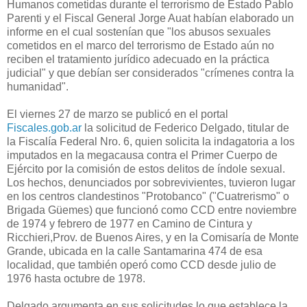
Humanos cometidas durante el terrorismo de Estado Pablo
Parenti y el Fiscal General Jorge Auat habían elaborado un
informe en el cual sostenían que "los abusos sexuales
cometidos en el marco del terrorismo de Estado aún no
reciben el tratamiento jurídico adecuado en la práctica
judicial" y que debían ser considerados "crímenes contra la
humanidad".
El viernes 27 de marzo se publicó en el portal
Fiscales.gob.ar
la solicitud de Federico Delgado, titular de
la Fiscalía Federal Nro. 6, quien solicita la indagatoria a los
imputados en la megacausa contra el Primer Cuerpo de
Ejército por la comisión de estos delitos de índole sexual.
Los hechos, denunciados por sobrevivientes, tuvieron lugar
en los centros clandestinos "Protobanco" ("Cuatrerismo" o
Brigada Güemes) que funcionó como CCD entre noviembre
de 1974 y febrero de 1977 en Camino de Cintura y
Ricchieri,Prov. de Buenos Aires, y en la Comisaría de Monte
Grande, ubicada en la calle Santamarina 474 de esa
localidad, que también operó como CCD desde julio de
1976 hasta octubre de 1978.
Delgado argumenta en sus solicitudes lo que establece la