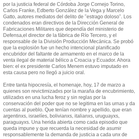
por la justicia federal de Córdoba Jorge Cornejo Torino,
Carlos Franke, Edberto González de la Vega y Marcelo
Gatto, autores mediatos del delito de "estrago doloso". Los
condenados eran directivos de la Dirección General de
Fabricaciones Militares que dependía del ministerio de
Defensa,el director de la fábrica de Río Tercero, y el
responsable de la División Producción Mecánica. Se probó
que la explosión fue un hecho intencional planificado
encubridor del faltante de armamento en el marco de la
venta ilegal de material bélico a Croacia y Ecuador. Ahora
bien: el ex presidente Carlos Menem estuvo imputado en
esta causa pero no llegó a juicio oral.
Entre tanta hipocresía, el homenaje, hoy, 17 de marzo a
quienes son revictimizadxs por la maraña de encubrimiento,
utilizadxs en una lucha feroz y sin reglas por la
conservación del poder que no se legitima en las urnas y da
cuentas al pueblo. Que tenían nombre y apellido, que eran
argentinxs, israelíes, bolivianxs, italianxs, uruguayxs,
paraguayxs. Una herida abierta como cada episodio que
queda impune y que recuerda la necesidad de asumir
responsablemente la demanda de justicia a cada unx de