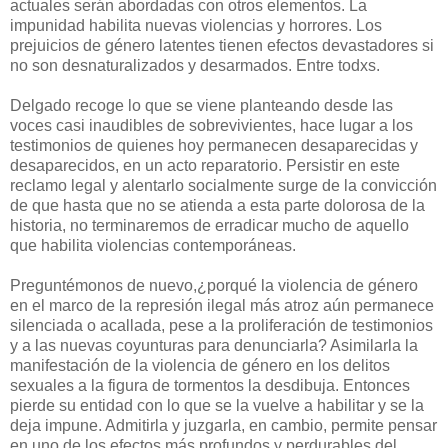
actuales serán abordadas con otros elementos. La
impunidad habilita nuevas violencias y horrores. Los
prejuicios de género latentes tienen efectos devastadores si
no son desnaturalizados y desarmados. Entre todxs.
Delgado recoge lo que se viene planteando desde las
voces casi inaudibles de sobrevivientes, hace lugar a los
testimonios de quienes hoy permanecen desaparecidas y
desaparecidos, en un acto reparatorio. Persistir en este
reclamo legal y alentarlo socialmente surge de la convicción
de que hasta que no se atienda a esta parte dolorosa de la
historia, no terminaremos de erradicar mucho de aquello
que habilita violencias contemporáneas.
Preguntémonos de nuevo,¿porqué la violencia de género
en el marco de la represión ilegal más atroz aún permanece
silenciada o acallada, pese a la proliferación de testimonios
y a las nuevas coyunturas para denunciarla? Asimilarla la
manifestación de la violencia de género en los delitos
sexuales a la figura de tormentos la desdibuja. Entonces
pierde su entidad con lo que se la vuelve a habilitar y se la
deja impune. Admitirla y juzgarla, en cambio, permite pensar
en uno de los efectos más profundos y perdurables del