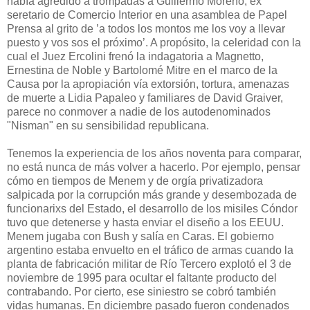
había agredido a trompadas a Guillermo Moreno, ex
seretario de Comercio Interior en una asamblea de Papel
Prensa al grito de ’a todos los montos me los voy a llevar
puesto y vos sos el próximo’. A propósito, la celeridad con la
cual el Juez Ercolini frenó la indagatoria a Magnetto,
Ernestina de Noble y Bartolomé Mitre en el marco de la
Causa por la apropiación vía extorsión, tortura, amenazas
de muerte a Lidia Papaleo y familiares de David Graiver,
parece no conmover a nadie de los autodenominados
"Nisman" en su sensibilidad republicana.
Tenemos la experiencia de los años noventa para comparar,
no está nunca de más volver a hacerlo. Por ejemplo, pensar
cómo en tiempos de Menem y de orgía privatizadora
salpicada por la corrupción más grande y desembozada de
funcionarixs del Estado, el desarrollo de los misiles Cóndor
tuvo que detenerse y hasta enviar el diseño a los EEUU.
Menem jugaba con Bush y salía en Caras. El gobierno
argentino estaba envuelto en el tráfico de armas cuando la
planta de fabricación militar de Río Tercero explotó el 3 de
noviembre de 1995 para ocultar el faltante producto del
contrabando. Por cierto, ese siniestro se cobró también
vidas humanas. En diciembre pasado fueron condenados