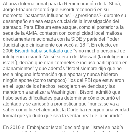
Alianza Internacional para la Rememoración de la Shoá,
Jorge Elbaum recordó que Bisordi reconoció en su
momento "bastantes influencias" - ¿presiones?- durante su
desempeño en esa etapa crucial de la investigación del
atentado. Para Elbaum este ataque, como el posterior a la
sede de la AMIA, contaron con complicidad local mafiosa
directamente relacionada con la SIDE y parte del Poder
Judicial que cínicamente convocó al 18 F. En efecto, en
2006
Bisordi había señalado que
"vino mucho personal de
inteligencia israelí. No sé si eran del Mossad (la inteligencia
israelí), decían que eran coroneles e incluso participaron en
allanamientos" y que además "Israel siempre dijo que no
tenia ninguna información que aportar y nunca hicieron
ningún aporte (como tampoco) "los del FBI que estuvieron
en el lugar de los hechos, recogieron evidencias y las
mandaron a analizar a Washington". Bisordi admitió que
hubo serias dificultades para determinar cómo ocurrió el
atentado y se arriesgó a pronosticar que "nunca se va a
saber como fue el atentado, la Corte ha recogido una verdad
formal que yo dudo que sea la verdad real de lo ocurrido".
En 2010 el Embajador israelí declaró que "Israel se había