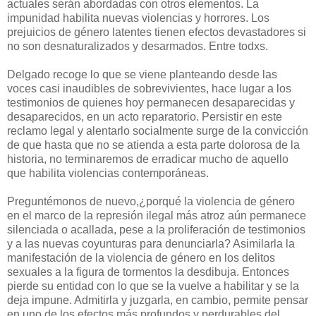
actuales serán abordadas con otros elementos. La
impunidad habilita nuevas violencias y horrores. Los
prejuicios de género latentes tienen efectos devastadores si
no son desnaturalizados y desarmados. Entre todxs.
Delgado recoge lo que se viene planteando desde las
voces casi inaudibles de sobrevivientes, hace lugar a los
testimonios de quienes hoy permanecen desaparecidas y
desaparecidos, en un acto reparatorio. Persistir en este
reclamo legal y alentarlo socialmente surge de la convicción
de que hasta que no se atienda a esta parte dolorosa de la
historia, no terminaremos de erradicar mucho de aquello
que habilita violencias contemporáneas.
Preguntémonos de nuevo,¿porqué la violencia de género
en el marco de la represión ilegal más atroz aún permanece
silenciada o acallada, pese a la proliferación de testimonios
y a las nuevas coyunturas para denunciarla? Asimilarla la
manifestación de la violencia de género en los delitos
sexuales a la figura de tormentos la desdibuja. Entonces
pierde su entidad con lo que se la vuelve a habilitar y se la
deja impune. Admitirla y juzgarla, en cambio, permite pensar
en uno de los efectos más profundos y perdurables del