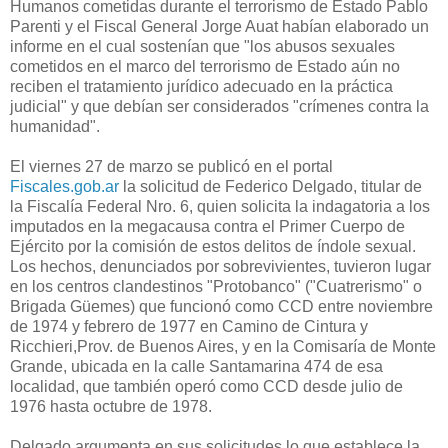
Humanos cometidas durante el terrorismo de Estado Pablo
Parenti y el Fiscal General Jorge Auat habían elaborado un
informe en el cual sostenían que "los abusos sexuales
cometidos en el marco del terrorismo de Estado aún no
reciben el tratamiento jurídico adecuado en la práctica
judicial" y que debían ser considerados "crímenes contra la
humanidad".
El viernes 27 de marzo se publicó en el portal
Fiscales.gob.ar
la solicitud de Federico Delgado, titular de
la Fiscalía Federal Nro. 6, quien solicita la indagatoria a los
imputados en la megacausa contra el Primer Cuerpo de
Ejército por la comisión de estos delitos de índole sexual.
Los hechos, denunciados por sobrevivientes, tuvieron lugar
en los centros clandestinos "Protobanco" ("Cuatrerismo" o
Brigada Güemes) que funcionó como CCD entre noviembre
de 1974 y febrero de 1977 en Camino de Cintura y
Ricchieri,Prov. de Buenos Aires, y en la Comisaría de Monte
Grande, ubicada en la calle Santamarina 474 de esa
localidad, que también operó como CCD desde julio de
1976 hasta octubre de 1978.
Delgado argumenta en sus solicitudes lo que establece la