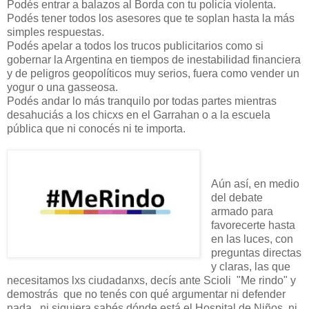
Podés entrar a balazos al Borda con tu policía violenta.
Podés tener todos los asesores que te soplan hasta la más
simples respuestas.
Podés apelar a todos los trucos publicitarios como si
gobernar la Argentina en tiempos de inestabilidad financiera
y de peligros geopolíticos muy serios, fuera como vender un
yogur o una gasseosa.
Podés andar lo más tranquilo por todas partes mientras
desahuciás a los chicxs en el Garrahan o a la escuela
pública que ni conocés ni te importa.
Aún así, en medio
del debate
armado para
favorecerte hasta
en las luces, con
preguntas directas
y claras, las que
necesitamos lxs ciudadanxs, decís ante Scioli "Me rindo" y
demostrás que no tenés con qué argumentar ni defender
nada, ni siquiera sabés dónde está el Hospital de Niños, ni