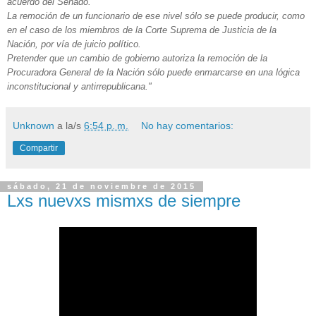
acuerdo del Senado.
La remoción de un funcionario de ese nivel sólo se puede producir, como
en el caso de los miembros de la Corte Suprema de Justicia de la
Nación, por vía de juicio político.
Pretender que un cambio de gobierno autoriza la remoción de la
Procuradora General de la Nación sólo puede enmarcarse en una lógica
inconstitucional y antirrepublicana."
Unknown
a la/s
6:54 p. m.
No hay comentarios:
Compartir
sábado, 21 de noviembre de 2015
Lxs nuevxs mismxs de siempre