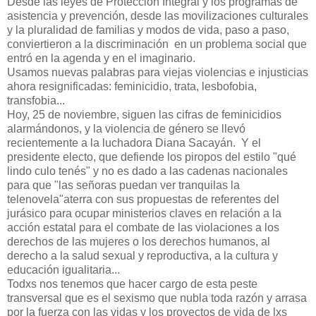
Desde las leyes de Protección Integral y los programas de
asistencia y prevención, desde las movilizaciones culturales
y la pluralidad de familias y modos de vida, paso a paso,
conviertieron a la discriminación en un problema social que
entró en la agenda y en el imaginario.
Usamos nuevas palabras para viejas violencias e injusticias
ahora resignificadas: feminicidio, trata, lesbofobia,
transfobia...
Hoy, 25 de noviembre, siguen las cifras de feminicidios
alarmándonos, y la violencia de género se llevó
recientemente a la luchadora Diana Sacayán. Y el
presidente electo, que defiende los piropos del estilo "qué
lindo culo tenés" y no es dado a las cadenas nacionales
para que "las señoras puedan ver tranquilas la
telenovela"aterra con sus propuestas de referentes del
jurásico para ocupar ministerios claves en relación a la
acción estatal para el combate de las violaciones a los
derechos de las mujeres o los derechos humanos, al
derecho a la salud sexual y reproductiva, a la cultura y
educación igualitaria...
Todxs nos tenemos que hacer cargo de esta peste
transversal que es el sexismo que nubla toda razón y arrasa
por la fuerza con las vidas y los proyectos de vida de lxs