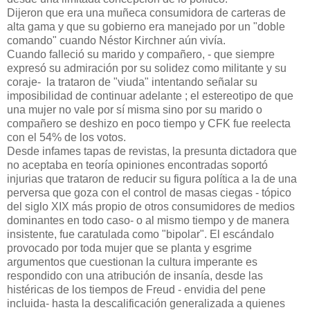
Dijeron que era una muñeca consumidora de carteras de
alta gama y que su gobierno era manejado por un "doble
comando" cuando Néstor Kirchner aún vivía.
Cuando falleció su marido y compañero, - que siempre
expresó su admiración por su solidez como militante y su
coraje- la trataron de "viuda" intentando señalar su
imposibilidad de continuar adelante ; el estereotipo de que
una mujer no vale por sí misma sino por su marido o
compañero se deshizo en poco tiempo y CFK fue reelecta
con el 54% de los votos.
Desde infames tapas de revistas, la presunta dictadora que
no aceptaba en teoría opiniones encontradas soportó
injurias que trataron de reducir su figura política a la de una
perversa que goza con el control de masas ciegas - tópico
del siglo XIX más propio de otros consumidores de medios
dominantes en todo caso- o al mismo tiempo y de manera
insistente, fue caratulada como "bipolar". El escándalo
provocado por toda mujer que se planta y esgrime
argumentos que cuestionan la cultura imperante es
respondido con una atribución de insanía, desde las
histéricas de los tiempos de Freud - envidia del pene
incluida- hasta la descalificación generalizada a quienes