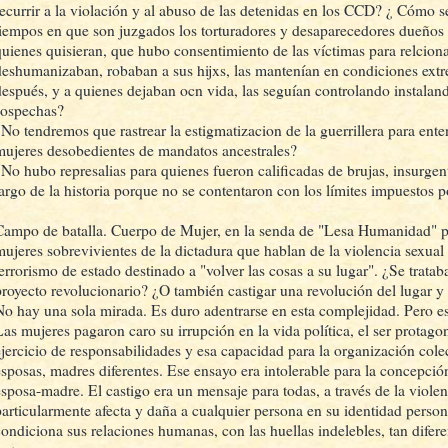
recurrir a la violación y al abuso de las detenidas en los CCD? ¿ Cómo s
tiempos en que son juzgados los torturadores y desaparecedores dueños 
quienes quisieran, que hubo consentimiento de las víctimas para relcion
deshumanizaban, robaban a sus hijxs, las mantenían en condiciones extr
después, y a quienes dejaban ocn vida, las seguían controlando instala
sospechas?
¿No tendremos que rastrear la estigmatizacion de la guerrillera para ente
mujeres desobedientes de mandatos ancestrales?
¿No hubo represalias para quienes fueron calificadas de brujas, insurgent
largo de la historia porque no se contentaron con los límites impuestos 
Campo de batalla. Cuerpo de Mujer, en la senda de "Lesa Humanidad" p
mujeres sobrevivientes de la dictadura que hablan de la violencia sexual
terrorismo de estado destinado a "volver las cosas a su lugar". ¿Se trata
proyecto revolucionario? ¿O también castigar una revolución del lugar y 
No hay una sola mirada. Es duro adentrarse en esta complejidad. Pero es
Las mujeres pagaron caro su irrupción en la vida política, el ser protago
ejercicio de responsabilidades y esa capacidad para la organización cole
esposas, madres diferentes. Ese ensayo era intolerable para la concepció
esposa-madre. El castigo era un mensaje para todas, a través de la violen
particularmente afecta y daña a cualquier persona en su identidad person
condiciona sus relaciones humanas, con las huellas indelebles, tan difere