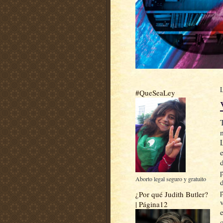
#QueSeaLey
Aborto legal seguro y gratuito
¿Por qué Judith Butler?
| Página12
e