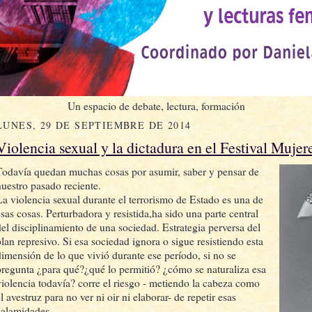
Un espacio de debate, lectura, formación
LUNES, 29 DE SEPTIEMBRE DE 2014
Violencia sexual y la dictadura en el Festival Mujer
Todavía quedan muchas cosas por asumir, saber y pensar de
nuestro pasado reciente.
La violencia sexual durante el terrorismo de Estado es una de
esas cosas. Perturbadora y resistida,ha sido una parte central
del disciplinamiento de una sociedad. Estrategia perversa del
plan represivo. Si esa sociedad ignora o sigue resistiendo esta
dimensión de lo que vivió durante ese período, si no se
pregunta ¿para qué?¿qué lo permitió? ¿cómo se naturaliza esa
violencia todavía? corre el riesgo - metiendo la cabeza como
l avestruz para no ver ni oir ni elaborar- de repetir esas
calamidades.