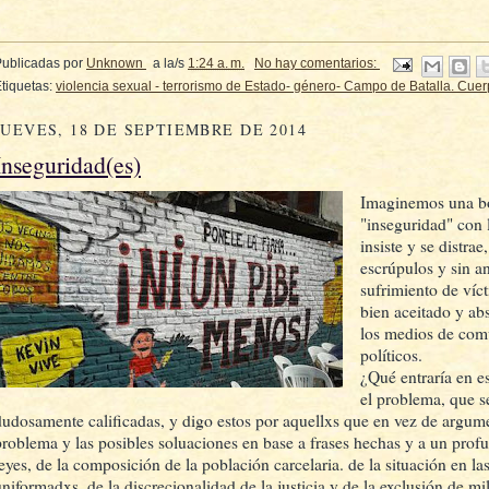
Publicadas por
Unknown
a la/s
1:24 a. m.
No hay comentarios:
tiquetas:
violencia sexual - terrorismo de Estado- género- Campo de Batalla. Cue
JUEVES, 18 DE SEPTIEMBRE DE 2014
Inseguridad(es)
Imaginemos una bol
"inseguridad" con 
insiste y se distra
escrúpulos y sin an
sufrimiento de víc
bien aceitado y ab
los medios de comu
políticos.
¿Qué entraría en e
el problema, que s
dudosamente calificadas, y digo estos por aquellxs que en vez de argume
problema y las posibles soluaciones en base a frases hechas y a un pro
leyes, de la composición de la población carcelaria. de la situación en las
uniformadxs, de la discrecionalidad de la justicia y de la exclusión de mi