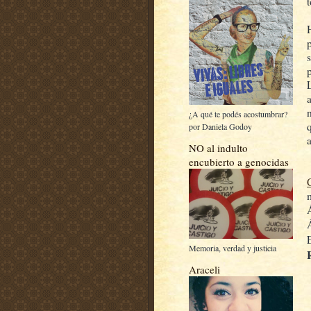
t
¿A qué te podés acostumbrar?
por Daniela Godoy
NO al indulto
encubierto a genocidas
Memoria, verdad y justicia
Araceli