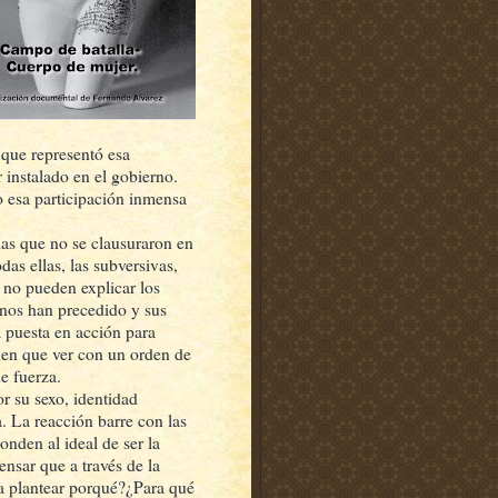
 que representó esa
 instalado en el gobierno.
 esa participación inmensa
 las que no se clausuraron en
das ellas, las subversivas,
e no pueden explicar los
 nos han precedido y sus
a puesta en acción para
enen que ver con un orden de
e fuerza.
or su sexo, identidad
a. La reacción barre con las
onden al ideal de ser la
nsar que a través de la
a plantear porqué?¿Para qué