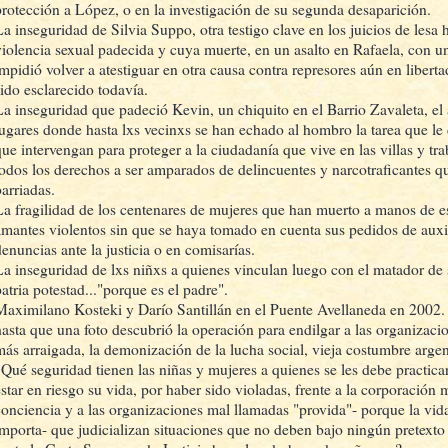
protección a López, o en la investigación de su segunda desaparición.
La inseguridad de Silvia Suppo, otra testigo clave en los juicios de lesa
violencia sexual padecida y cuya muerte, en un asalto en Rafaela, con un
impidió volver a atestiguar en otra causa contra represores aún en libert
sido esclarecido todavía.
La inseguridad que padeció Kevin, un chiquito en el Barrio Zavaleta, el
lugares donde hasta lxs vecinxs se han echado al hombro la tarea que le
que intervengan para proteger a la ciudadanía que vive en las villas y trab
todos los derechos a ser amparados de delincuentes y narcotraficantes q
barriadas.
La fragilidad de los centenares de mujeres que han muerto a manos de e
amantes violentos sin que se haya tomado en cuenta sus pedidos de auxi
denuncias ante la justicia o en comisarías.
La inseguridad de lxs niñxs a quienes vinculan luego con el matador de 
atria potestad..."porque es el padre".
Maximilano Kosteki y Darío Santillán en el Puente Avellaneda en 2002. F
hasta que una foto descubrió la operación para endilgar a las organizacio
más arraigada, la demonización de la lucha social, vieja costumbre arge
¿Qué seguridad tienen las niñas y mujeres a quienes se les debe practica
estar en riesgo su vida, por haber sido violadas, frente a la corporación
conciencia y a las organizaciones mal llamadas "provida"- porque la vid
importa- que judicializan situaciones que no deben bajo ningún pretexto 