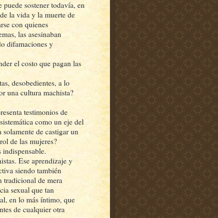
e puede sostener todavía, en
de la vida y la muerte de
arse con quienes
emas, las asesinaban
ndo difamaciones y
nder el costo que pagan las
as, desobedientes, a lo
por una cultura machista?
resenta testimonios de
 sistemática como un eje del
ba solamente de castigar un
rol de las mujeres?
 indispensable.
nistas. Ese aprendizaje y
ctiva siendo también
n tradicional de mera
cia sexual que tan
al, en lo más íntimo, que
ntes de cualquier otra