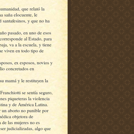
 humanidad, que relató la
a saña elocuente, le
ad santafesinos, y que no ha
 año pasado, en uno de esos
 corresponde al Estado, para
aja, va a la escuela, y tiene
ue viven en todo tipo de
sposos, ex esposos, novios y
lio concretados en
su mamá y le restituyen la
ranchiotti se sentía seguro,
nes piqueteras la violencia
ntina y de América Latina.
r un aborto no punible por
 médica objetora de
a de las mujeres no es
ser judicializadas, algo que