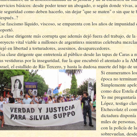
servicios básicos: desde poder tener un abogado, o según donde vivas, a
de seguridad como deben hacerlo, sin dejar "que se maten" o sin que te b
después..?
Ese fascismo líquido, viscoso, se emparenta con los años de impunidad
soportó.
La clase dirigente más corrupta que además dejó fuera del trabajo, de la 
proyecto vital viable a millones de argentinxs mientras celebraba mezc
dejó en libertad a torturadores, assesinos, desaparecedores.
Esa clase dirigente que entretenía al público desde las tapas de Caras a
las vestiduras por la inseguridad, fue la que encubrió el atentado a la 
Israel, el estallido de Río Tercero, y hasta la dudosa muerte del hijo de u
Si enumeramos los
época no terminam
Simplemente apelo
como dice Estela d
Yo me preguntaría 
López, testigo clav
Etchecolatz el com
dictadura disponía 
miles de personas,
con la policía de 
sobrevuelan, desde 