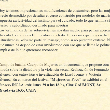
ortura.
Hoy tenemos impresionantes modificaciones de costumbres pero las mu
precio desmedido por desafiar el cerco construido por modelos de matri
supuesta exclusividad del instinto para el cuidado, todo lo que termina c
pasivo y subordinado destinado para nosotras.
Los testimonios de las sobrevivientes nos dan mucho para pensar acerca 
atrocidades como los feminicidios o la trata de personas que hoy en día
naturalizadas, volverse parte del paisaje, como si no pudieran evitarse. 
que nunca ha dejado de estar involucrado con eso que se llama lo polít
ampli o de lo que queremos reconocer.
Campo de batalla. Cuerpo de Mujer
es un documental que propone otra
mirada sobre la dictadura y la violencia sexual.Realización de Fernando
Álvarez, con entrevistas e investigación de Lizel Tornay y Victoria
"Mujeres en Foco"
Álvarez. En el marco del festival
se exhibirá en el
este lunes 29 a las 18 hs, Cine GAUMONT, Av.
Espacio INCAA,
Rivadavia 1635, CABA