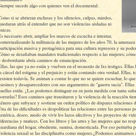
Siempre sucede algo con quienes ven el documental.
Como si se abrieran exclusas y los silencios, culpas, miedos,
quedaran atrás al entender que no son violencias aisladas ni
únicas.
Es necesario abrir, ampliar los marcos de escucha e intentar,
contextualizando la militancia de las mujeres de los años 70, la amenaza
participación masiva y protagónica para una cultura represora y su poder
Cómo se desafiaban mandatos tradicionales respecto a las mujeres; cómo
y desbordante abría caminos de emancipación.
Ellas, las que ya no están y vuelven en el recuerdo de lxs testigxs. Ellas
a cárcel del estigma y el prejuicio y están contando otra verdad. Ellas, to
resisten todavía. Se animan a contar lo que no se quiere escuchar, lo qu
asesinos y desaparecedores con sus argumentos de "guerra sucia". Ellas
huellas están. ¿Las podemos distinguir en su justa medida con tanta sañ
borrarlas? Esos caminos que transitaron y la violencia de la reacción ti
género que subyace y sostiene un orden político de dispares relaciones d
Una de las dificultades es despolitizar las relaciones entre las personas p
genérica, deseo, modo de vivir los lazos afectivos y los proyectos de vid
diferencias y matices. Con los libros y las artes y las mujeres que no resp
guardiana del hogar, obediente, sumisa, domesticada. Por eso perturba pe
violencia sexual se las disciplinaba como mujeres.¿Podemos animarnos 