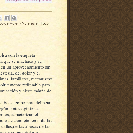
rpo de Mujer - Mujeres en Foco
sa con la etiqueta
la que se machaca y se
e, en un aprovechamiento sin
estesia, del dolor y el
timas, familiares, mecanismo
solutamente redituable para
nicación y cierta calaña de
sa bolsa como para delinear
egún tantas opiniones
ntos, caracterizan el
fundo desconocimiento de las
 calles,de los abusos de lxs
les de compatriotas a