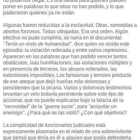
no podemos negar. Es una deuda para quienes pueden
poner en palabras lo que otras no han podido, y lo que
padecieron quienes ya no están.
Algunas fueron reducidas a la esclavitud. Otras, sometidas a
abortos forzosos. Todas ultrajadas. Era una orden. Algún
efectivo no pudo cumplirla, se narra en el documental:
"Tenía un resto de humanidad"
, dice quien no olvida este
episodio: la violación reiterada y entre varios represores.
Aparecen en las palabras que han podido vencer tantos
obstáculos, laas humillaciones, las violaciones múltiples y
en presencia de terceros, los abusos reiterados, las
extorsiones imposibles. Los fantasmas y terrores producto
de ese ataque que dejó huellas más dolorosas y
persistentes que la picana. Varios y dolorosos testimonios
levantan un velo todavía persistente sobre este tipo de
accionar, que no puede explicarse bajo la falacia de la
"necesidad"
de la
"guerra sucia"
, para
"aniquilar un
enemigo"
. ¿Para qué se las violó? ¿Con qué objetivos?
La complicidad de funcionarios judiciales está
expresamente plasmada en el relato de una sobreviviente
que pensó que tenía en él a alquien que podía defenderla