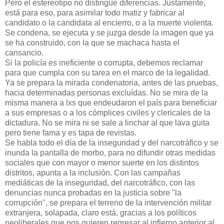
Pero el estereotipo no distingue diferencias. Justamente,
está para eso, para asimilar todo matiz y fabricar al
candidato o la candidata al encierro, o a la muerte violenta.
Se condena, se ejecuta y se juzga desde la imagen que ya
se ha construido, con la que se machaca hasta el
cansancio.
Si la policía es ineficiente o corrupta, debemos reclamar
para que cumpla con su tarea en el marco de la legalidad.
Ya se prepara la mirada condenatoria, antes de las pruebas,
hacia determinadas personas excluídas. No se mira de la
misma manera a lxs que endeudaron el país para beneficiar
a sus empresas o a los cómplices civiles y clericales de la
dictadura. No se mira ni se sale a linchar al que lava guita
pero tiene fama y es tapa de revistas.
Se habla todo el día de la inseguridad y del narcotráfico y se
inunda la pantalla de morbo, para no difundir otras medidas
sociales que con mayor o menor suerte en los distintos
distritos, apunta a la inclusión. Con las campañas
mediáticas de la inseguridad, del narcotráfico, con las
denuncias nunca probadas en la justicia sobre "la
corrupción", se prepara el terreno de la intervención militar
extranjera, solapada, claro está, gracias a los políticos
neoliberales que nos quieren regresar al infierno anterior al