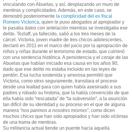
vinculando con Abuelas, y así, desplazando un muro de
mentiras y complicidades. Además, en este caso, se
demostró posteriormente
la complicidad del ex fiscal
Romero Victorica
, quien le puso abogados al apropiador y
le pasaba datos con antelación mientras se investigaba ese
delito. Tezlaff, ya fallecido, salió a los tres meses de la
cárcel. Victoria, joven madre de tres chicos adolescentes,
declaró en 2011 en el marco del juicio por la apropiación de
niños y niñas durante el terrorismo de estado, que culminó
con una sentencia histórica. A persistencia y el coraje de las
Abuelas que habían iniciado esa causa en los años 90,
dado que ese delito no estaba incluido en las leyes de
perdón. Esa lucha sostenida y amorosa permitió que
Victoria, como otrxs seguramente, transitara el proceso
desde una lealtad para con quien había asesinado a sus
padres y robado su historia, que la había convencido de que
ella había sido “rescatada” de “la subversión”, a la asunción
tan difícil de su identidad y su proceso en el que de alguna
manera
“nos parimos a nosotrxs mismxs”
, como dicen
muchos chicxs que han sido apropiados y han sido víctimas
de una trama de mentiras.
Su militancia actual tiende un puente hacia aquella