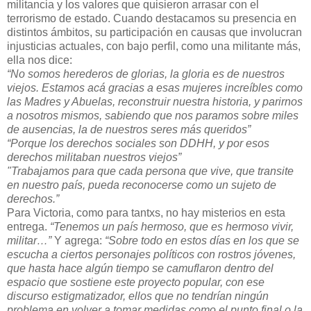
militancia y los valores que quisieron arrasar con el
terrorismo de estado. Cuando destacamos su presencia en
distintos ámbitos, su participación en causas que involucran
injusticias actuales, con bajo perfil, como una militante más,
ella nos dice:
“No somos herederos de glorias, la gloria es de nuestros
viejos. Estamos acá gracias a esas mujeres increíbles como
las Madres y Abuelas, reconstruir nuestra historia, y parirnos
a nosotros mismos, sabiendo que nos paramos sobre miles
de ausencias, la de nuestros seres más queridos”
“Porque los derechos sociales son DDHH, y por esos
derechos militaban nuestros viejos”
"Trabajamos para que cada persona que vive, que transite
en nuestro país, pueda reconocerse como un sujeto de
derechos.”
Para Victoria, como para tantxs, no hay misterios en esta
entrega.
“Tenemos un país hermoso, que es hermoso vivir,
militar…”
Y agrega:
“Sobre todo en estos días en los que se
escucha a ciertos personajes políticos con rostros jóvenes,
que hasta hace algún tiempo se camuflaron dentro del
espacio que sostiene este proyecto popular, con ese
discurso estigmatizador, ellos que no tendrían ningún
problema en volver a tomar medidas como el punto final o la