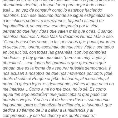
obediencia debida, o lo que fuera para dejar todo como
está… en vez de construir como lo estamos haciendo
nosotros. Con ese discurso donde se sigue estigmatizando
a los chicos pobres, a los jóvenes, bajando al edad de
imputabilidad, se expresa ese desprecio por la vida,
pensando que hay vidas que valen más que otras. Cuando
nosotrxs decimos Nunca Más le decimos Nunca Más a eso.
"Cuando nosotrxs vemos a las personas que participaron en
el secuestro, tortura, asesinato de nuestros viejos, sentados
en los juicios, con todas las garantías, con los controles
médicos, - y hay gente que dice, “pero son muy viejos y
abuelitos”-…con todas las garantías que queremos que
tengan que es la forma de asegurar nuestra democracia, y
nos acusan a nosotrxs de que nos movemos por odio, ¡qué
doble discurso! Porque al pibe del barrio, al morochito, al
pobre lo quiero lejos, es delincuente, qué es lo que pasó no
me interesa…Como a mí no me toca, no lo sé. Es como
aquel “en algo andarían” que justificaba lo que pasó con
nuestros viejos. Y acá el rol de los medios es sumamente
importante, para estigmatizar la militancia, la juventud, que
dedica su tiempo de ir a bailar a la militancia y al
compromiso…y eso les duele y les duele mucho.”