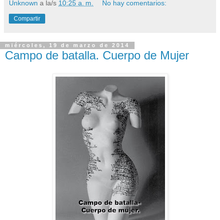
Unknown
a la/s
10:25 a. m.
No hay comentarios:
Compartir
miércoles, 19 de marzo de 2014
Campo de batalla. Cuerpo de Mujer