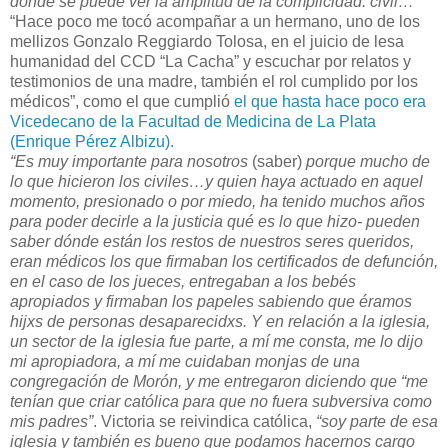
donde se puede ver la amplitud de la complicidad. civil…”
“Hace poco me tocó acompañar a un hermano, uno de los
mellizos Gonzalo Reggiardo Tolosa, en el juicio de lesa
humanidad del CCD “La Cacha” y escuchar por relatos y
testimonios de una madre, también el rol cumplido por los
médicos”, como el que cumplió
el que hasta hace poco era
Vicedecano de la Facultad de Medicina de La Plata
(Enrique Pérez Albizu).
“Es muy importante para nosotros
(saber)
porque mucho de
lo que hicieron los civiles…y quien haya actuado en aquel
momento, presionado o por miedo, ha tenido muchos años
para poder decirle a la justicia qué es lo que hizo- pueden
saber dónde están los restos de nuestros seres queridos,
eran médicos los que firmaban los certificados de defunción,
en el caso de los jueces, entregaban a los bebés
apropiados y firmaban los papeles sabiendo que éramos
hijxs de personas desaparecidxs. Y en relación a la iglesia,
un sector de la iglesia fue parte, a mí me consta, me lo dijo
mi apropiadora, a mí me cuidaban monjas de una
congregación de Morón, y me entregaron diciendo que “me
tenían que criar católica para que no fuera subversiva como
mis padres”
. Victoria se reivindica católica,
“soy parte de esa
iglesia y también es bueno que podamos hacernos cargo