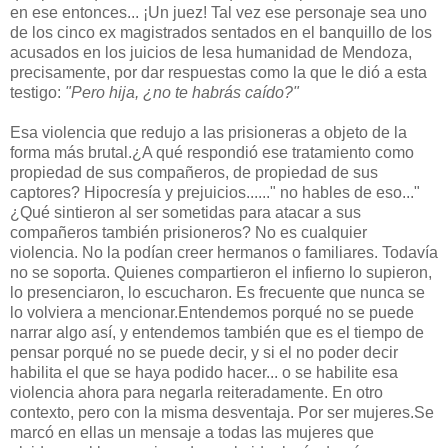
en ese entonces... ¡Un juez! Tal vez ese personaje sea uno
de los cinco ex magistrados sentados en el banquillo de los
acusados en los juicios de lesa humanidad de Mendoza,
precisamente, por dar respuestas como la que le dió a esta
testigo:
"Pero hija, ¿no te habrás caído?"
Esa violencia que redujo a las prisioneras a objeto de la
forma más brutal.¿A qué respondió ese tratamiento como
propiedad de sus compañeros, de propiedad de sus
captores? Hipocresía y prejuicios......" no hables de eso..."
¿Qué sintieron al ser sometidas para atacar a sus
compañeros también prisioneros? No es cualquier
violencia. No la podían creer hermanos o familiares. Todavía
no se soporta. Quienes compartieron el infierno lo supieron,
lo presenciaron, lo escucharon. Es frecuente que nunca se
lo volviera a mencionar.Entendemos porqué no se puede
narrar algo así, y entendemos también que es el tiempo de
pensar porqué no se puede decir, y si el no poder decir
habilita el que se haya podido hacer... o se habilite esa
violencia ahora para negarla reiteradamente. En otro
contexto, pero con la misma desventaja. Por ser mujeres.Se
marcó en ellas un mensaje a todas las mujeres que