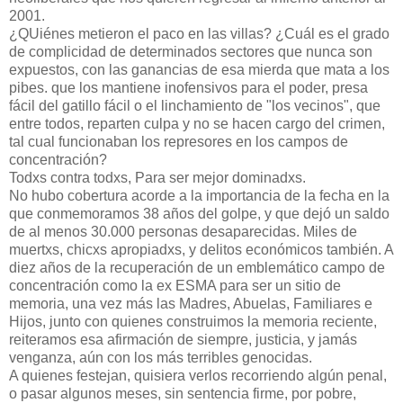
2001.
¿QUiénes metieron el paco en las villas? ¿Cuál es el grado
de complicidad de determinados sectores que nunca son
expuestos, con las ganancias de esa mierda que mata a los
pibes. que los mantiene inofensivos para el poder, presa
fácil del gatillo fácil o el linchamiento de "los vecinos", que
entre todos, reparten culpa y no se hacen cargo del crimen,
tal cual funcionaban los represores en los campos de
concentración?
Todxs contra todxs, Para ser mejor dominadxs.
No hubo cobertura acorde a la importancia de la fecha en la
que conmemoramos 38 años del golpe, y que dejó un saldo
de al menos 30.000 personas desaparecidas. Miles de
muertxs, chicxs apropiadxs, y delitos económicos también. A
diez años de la recuperación de un emblemático campo de
concentración como la ex ESMA para ser un sitio de
memoria, una vez más las Madres, Abuelas, Familiares e
Hijos, junto con quienes construimos la memoria reciente,
reiteramos esa afirmación de siempre, justicia, y jamás
venganza, aún con los más terribles genocidas.
A quienes festejan, quisiera verlos recorriendo algún penal,
o pasar algunos meses, sin sentencia firme, por pobre,