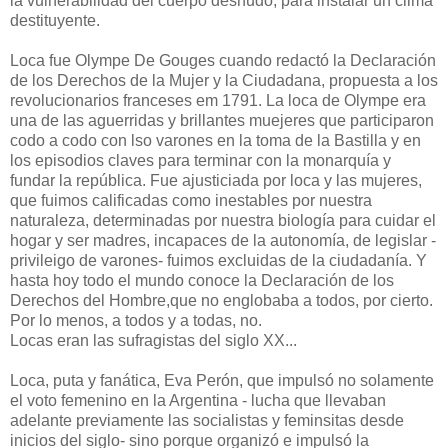
la vulnerabilidad del cuerpo desnudo, para instalar un clima
destituyente.
Loca fue Olympe De Gouges cuando redactó la Declaración
de los Derechos de la Mujer y la Ciudadana, propuesta a los
revolucionarios franceses em 1791. La loca de Olympe era
una de las aguerridas y brillantes muejeres que participaron
codo a codo con lso varones en la toma de la Bastilla y en
los episodios claves para terminar con la monarquía y
fundar la república. Fue ajusticiada por loca y las mujeres,
que fuimos calificadas como inestables por nuestra
naturaleza, determinadas por nuestra biología para cuidar el
hogar y ser madres, incapaces de la autonomía, de legislar -
privileigo de varones- fuimos excluidas de la ciudadanía. Y
hasta hoy todo el mundo conoce la Declaración de los
Derechos del Hombre,que no englobaba a todos, por cierto.
Por lo menos, a todos y a todas, no.
Locas eran las sufragistas del siglo XX...
Loca, puta y fanática, Eva Perón, que impulsó no solamente
el voto femenino en la Argentina - lucha que llevaban
adelante previamente las socialistas y feminsitas desde
inicios del siglo- sino porque organizó e impulsó la