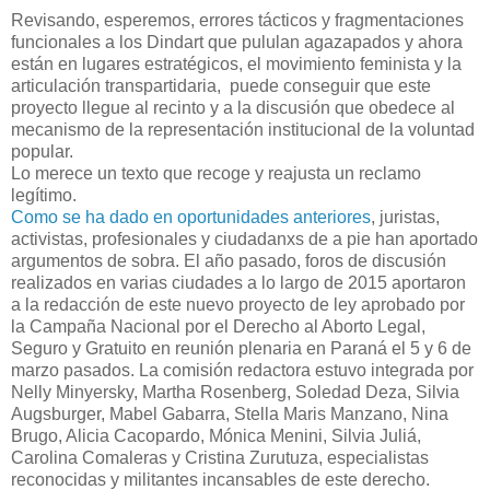
Revisando, esperemos, errores tácticos y fragmentaciones
funcionales a los Dindart que pululan agazapados y ahora
están en lugares estratégicos, el movimiento feminista y la
articulación transpartidaria, puede conseguir que este
proyecto llegue al recinto y a la discusión que obedece al
mecanismo de la representación institucional de la voluntad
popular.
Lo merece un texto que recoge y reajusta un reclamo
legítimo.
Como se ha dado en oportunidades anteriores
, juristas,
activistas, profesionales y ciudadanxs de a pie han aportado
argumentos de sobra. El año pasado, foros de discusión
realizados en varias ciudades a lo largo de 2015 aportaron
a la redacción de este nuevo proyecto de ley aprobado por
la Campaña Nacional por el Derecho al Aborto Legal,
Seguro y Gratuito en reunión plenaria en Paraná el 5 y 6 de
marzo pasados. La comisión redactora estuvo integrada por
Nelly Minyersky, Martha Rosenberg, Soledad Deza, Silvia
Augsburger, Mabel Gabarra, Stella Maris Manzano, Nina
Brugo, Alicia Cacopardo, Mónica Menini, Silvia Juliá,
Carolina Comaleras y Cristina Zurutuza, especialistas
reconocidas y militantes incansables de este derecho.