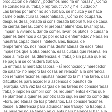
producción de valor? ¿podemos medirla en horas? ¿Cómo
se considera su trabajo reproductivo? ¿Y el cuidado?
Las tareas por amor no son trabajo, se inculca y se hace
carne o estructura la personalidad. ¿Cómo no ocuparse,
después de la jornada sí considerada laboral fuera de casa,
de ciertas tareas, como el preparar alimentos, lavar ropas,
limpiar la vivienda, dar de comer, lavar los platos, o cuidar a
quienes tenemos a cargo por edad o enfermedad? Nada en
nuestras capacidades intelectuales, físicas, de
temperamento, nos hace más destinatarias de esos roles
impuestos que a otra persona, es la cultura que reserva, en
base al mito de las diferencias, el trabajo sin pausa que no
se paga ni se considera trabajo.
La entrada al mercado laboral - sí reconocido y merecedor
de salario- no mejoró las cosas en relación a la diferencia,
con remunieraciones injustas haciendo la misma tarea, o las
dificultades para acceder a ascensos o puestos de
jerarquía. Otra vez las cargas de las tareas no consideradas
trabajo impiden cumplir con los requerimientos extras que
se plantean a quienes por otro lado siguen siendo como dijo
Flora, proletarias de los proletarios. Las consideraciones
desde la diferencia para adjudicar ese trabajo no trabajo a
las mujeres no se tienen en cuenta para balancear hacia la