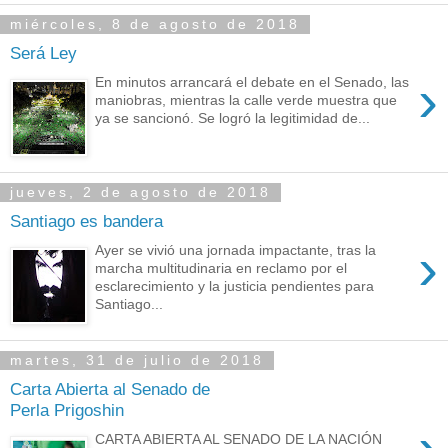
miércoles, 8 de agosto de 2018
Será Ley
›
En minutos arrancará el debate en el Senado, las
maniobras, mientras la calle verde muestra que
ya se sancionó. Se logró la legitimidad de...
jueves, 2 de agosto de 2018
Santiago es bandera
›
Ayer se vivió una jornada impactante, tras la
marcha multitudinaria en reclamo por el
esclarecimiento y la justicia pendientes para
Santiago...
martes, 31 de julio de 2018
Carta Abierta al Senado de
Perla Prigoshin
CARTA ABIERTA AL SENADO DE LA NACIÓN