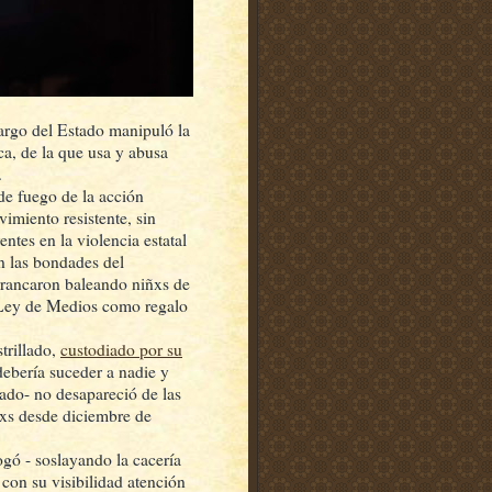
cargo del Estado manipuló la
a, de la que usa y abusa
.
de fuego de la acción
imiento resistente, sin
entes en la violencia estatal
an las bondades del
arrancaron baleando niñxs de
la Ley de Medios como regalo
trillado,
custodiado por su
debería suceder a nadie y
ado- no desapareció de las
dxs desde diciembre de
gó - soslayando la cacería
con su visibilidad atención