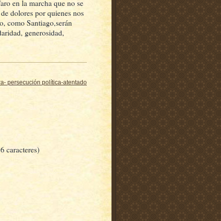
faro en la marcha que no se
 de dolores por quienes nos
po, como Santiago,serán
daridad, generosidad,
a- persecución política-atentado
6 caracteres)