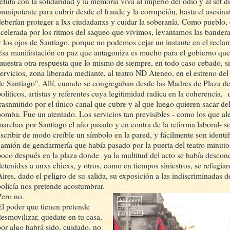
refuta con la solidaridad y la memoria viva al imperio del odio y al set 
omnipotente para cubrir desde el fraude y la corrupción, hasta el asesin
deberían proteger a lxs ciudadanxs y cuidar la soberanía. Como pueblo, 
acelerada por los ritmos del saqueo que vivimos, levantamos las bander
y los ojos de Santiago, porque no podemos cejar un instante en el reclam
Esa manifestación en paz que antagoniza es mucho para el gobierno que
muestra otra respuesta que lo mismo de siempre, en todo caso cebado, si
servicios, zona liberada mediante, al teatro ND Ateneo, en el estreno 
de Santiago". Allí, cuando se congregaban desde las Madres de Plaza de
políticos, artistas y referentes cuya legitimidad radica en la coherencia,
trasnmitido por el único canal que cubre y al que luego quieren sacar d
bomba. Fue un atentado. Los servicios tan previsibles - como los que ale
marchas por Santiago el año pasado y en contra de la reforma laboral- 
escribir de modo creíble un símbolo en la pared, y fácilmente son identi
camión de gendarmería que había pasado por la puerta del teatro minutos
poco después en la plaza donde ya la multitud del acto se había descon
detenidxs a unxs chicxs, y otros, como en tiempos siniestros, se refugi
Aires, dado el peligro de su salida, su exposición a las indiscriminadas d
policía nos pretende acostumbrar.
Pero no.
El poder que tienen pretende
desmovilizar, quedate en tu casa,
por algo habrá sido, cuidado, no