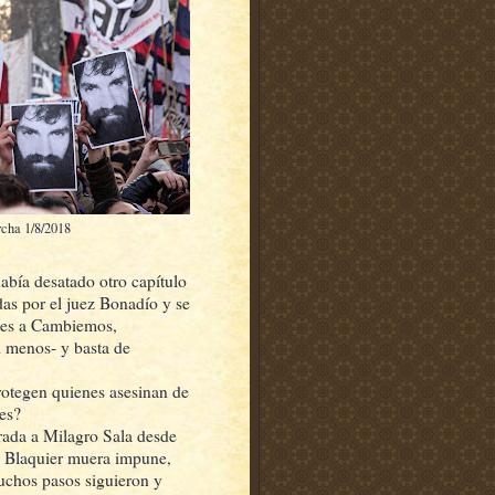
rcha 1/8/2018
abía desatado otro capítulo
das por el juez Bonadío y se
rtes a Cambiemos,
i menos- y basta de
otegen quienes asesinan de
les?
rada a Milagro Sala desde
ez Blaquier muera impune,
uchos pasos siguieron y