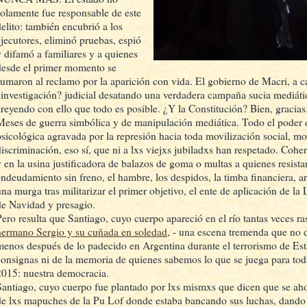
solamente fue responsable de este
delito: también encubrió a los
ejecutores, eliminó pruebas, espió
y difamó a familiares y a quienes
desde el primer momento se
sumaron al reclamo por la aparición con vida. El gobierno de Macri, a 
¿investigación? judicial desatando una verdadera campaña sucia mediátic
creyendo con ello que todo es posible. ¿Y la Constitución? Bien, gracias
Meses de guerra simbólica y de manipulación mediática. Todo el poder 
psicológica agravada por la represión hacia toda movilización social, mov
discriminación, eso sí, que ni a lxs viejxs jubiladxs han respetado. Coher
y en la usina justificadora de balazos de goma o multas a quienes resist
endeudamiento sin freno, el hambre, los despidos, la timba financiera, 
una murga tras militarizar el primer objetivo, el ente de aplicación de 
de Navidad y presagio.
Pero resulta que Santiago, cuyo cuerpo apareció en el río tantas veces ras
hermano Sergio y su cuñada en soledad
, - una escena tremenda que no 
menos después de lo padecido en Argentina durante el terrorismo de Est
consignas ni de la memoria de quienes sabemos lo que se juega para to
2015: nuestra democracia.
Santiago, cuyo cuerpo fue plantado por lxs mismxs que dicen que se aho
de lxs mapuches de la Pu Lof donde estaba bancando sus luchas, dando 