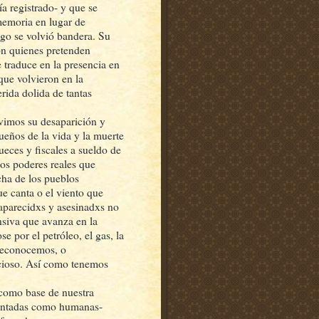
a registrado- y que se
 memoria en lugar de
ago se volvió bandera. Su
on quienes pretenden
 traduce en la presencia en
que volvieron en la
rida dolida de tantas
vimos su desaparición y
ueños de la vida y la muerte
ueces y fiscales a sueldo de
los poderes reales que
cha de los pueblos
que canta o el viento que
saparecidxs y asesinadxs no
nsiva que avanza en la
e por el petróleo, el gas, la
 reconocemos, o
ncioso. Así como tenemos
 como base de nuestra
 contadas como humanas-