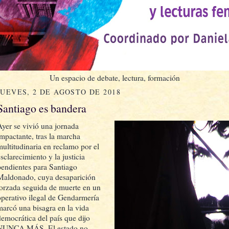
Un espacio de debate, lectura, formación
JUEVES, 2 DE AGOSTO DE 2018
Santiago es bandera
Ayer se vivió una jornada
impactante, tras la marcha
multitudinaria en reclamo por el
sclarecimiento y la justicia
pendientes para Santiago
Maldonado, cuya desaparición
forzada seguida de muerte en un
operativo ilegal de Gendarmería
marcó una bisagra en la vida
democrática del país que dijo
NUNCA MÁS. El estado no