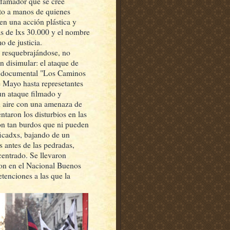
difamador que se cree
ato a manos de quienes
en una acción plástica y
as de lxs 30.000 y el nombre
o de justicia.
 resquebrajándose, no
n disimular: el ataque de
del documental "Los Caminos
 Mayo hasta represetantes
 un ataque filmado y
el aire con una amenaza de
ntaron los disturbios en las
son tan burdos que ni pueden
ficadxs, bajando de un
 antes de las pedradas,
centrado. Se llevaron
aron en el Nacional Buenos
etenciones a las que la