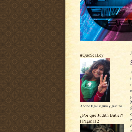
#QueSeaLey
e
Aborto legal seguro y gratuito
¿Por qué Judith Butler?
| Página12