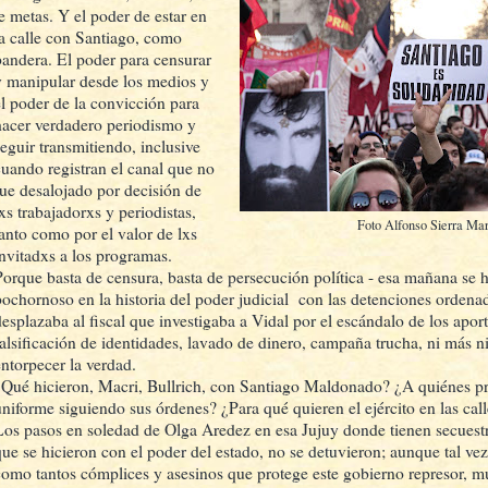
te metas. Y el poder de estar en
la calle con Santiago, como
bandera. El poder para censurar
y manipular desde los medios y
el poder de la convicción para
hacer verdadero periodismo y
seguir transmitiendo, inclusive
cuando registran el canal que no
fue desalojado por decisión de
xs trabajadorxs y periodistas,
Foto Alfonso Sierra Ma
tanto como por el valor de lxs
invitadxs a los programas.
Porque basta de censura, basta de persecución política - esa mañana se h
bochornoso en la historia del poder judicial con las detenciones ordena
desplazaba al fiscal que investigaba a Vidal por el escándalo de los apo
falsificación de identidades, lavado de dinero, campaña trucha, ni más n
entorpecer la verdad.
¿Qué hicieron, Macri, Bullrich, con Santiago Maldonado? ¿A quiénes pr
uniforme siguiendo sus órdenes? ¿Para qué quieren el ejército en las cal
Los pasos en soledad de Olga Aredez en esa Jujuy donde tienen secuest
que se hicieron con el poder del estado, no se detuvieron; aunque tal v
como tantos cómplices y asesinos que protege este gobierno represor, m