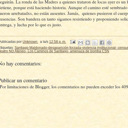
seguirán. La ronda de las Madres a quienes trataron de locas ayer es un 
detiene, porque está haciendo historia. Aunque el camino esté sembrado
fueron arrebatadxs, no están ausentes. Jamás, quienes pusieron el cuer
ausencias. Son bandera en tanto sigamos resistiendo y proponiendo soli
entrega, y lucha por lo que es justo.
Publicadas por
Unknown
a la/s
12:58 p. m.
tiquetas:
Santiago Maldonado-desaparición forzada-violencia institucional- censur
Teatro ND Ateneo- Los Caminos de Santiago- amenaza de bomba C5N
No hay comentarios:
Publicar un comentario
(Por limitaciones de Blogger, los comentarios no pueden exceder los 409