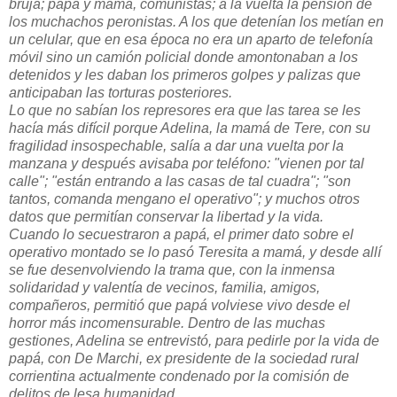
bruja; papá y mamá, comunistas; a la vuelta la pensión de
los muchachos peronistas. A los que detenían los metían en
un celular, que en esa época no era un aparto de telefonía
móvil sino un camión policial donde amontonaban a los
detenidos y les daban los primeros golpes y palizas que
anticipaban las torturas posteriores.
Lo que no sabían los represores era que las tarea se les
hacía más difícil porque Adelina, la mamá de Tere, con su
fragilidad insospechable, salía a dar una vuelta por la
manzana y después avisaba por teléfono: "vienen por tal
calle"; "están entrando a las casas de tal cuadra"; "son
tantos, comanda mengano el operativo"; y muchos otros
datos que permitían conservar la libertad y la vida.
Cuando lo secuestraron a papá, el primer dato sobre el
operativo montado se lo pasó Teresita a mamá, y desde allí
se fue desenvolviendo la trama que, con la inmensa
solidaridad y valentía de vecinos, familia, amigos,
compañeros, permitió que papá volviese vivo desde el
horror más incomensurable. Dentro de las muchas
gestiones, Adelina se entrevistó, para pedirle por la vida de
papá, con De Marchi, ex presidente de la sociedad rural
corrientina actualmente condenado por la comisión de
delitos de lesa humanidad.