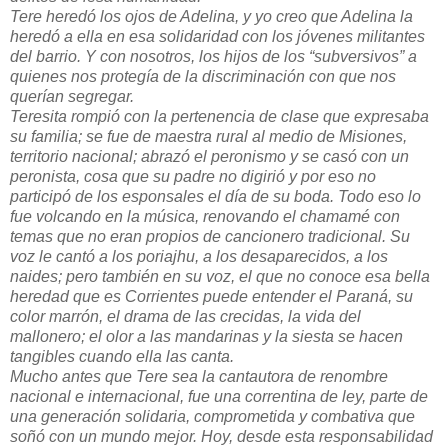
Tere heredó los ojos de Adelina, y yo creo que Adelina la
heredó a ella en esa solidaridad con los jóvenes militantes
del barrio. Y con nosotros, los hijos de los “subversivos” a
quienes nos protegía de la discriminación con que nos
querían segregar.
Teresita rompió con la pertenencia de clase que expresaba
su familia; se fue de maestra rural al medio de Misiones,
territorio nacional; abrazó el peronismo y se casó con un
peronista, cosa que su padre no digirió y por eso no
participó de los esponsales el día de su boda. Todo eso lo
fue volcando en la música, renovando el chamamé con
temas que no eran propios de cancionero tradicional. Su
voz le cantó a los poriajhu, a los desaparecidos, a los
naides; pero también en su voz, el que no conoce esa bella
heredad que es Corrientes puede entender el Paraná, su
color marrón, el drama de las crecidas, la vida del
mallonero; el olor a las mandarinas y la siesta se hacen
tangibles cuando ella las canta.
Mucho antes que Tere sea la cantautora de renombre
nacional e internacional, fue una correntina de ley, parte de
una generación solidaria, comprometida y combativa que
soñó con un mundo mejor. Hoy, desde esta responsabilidad