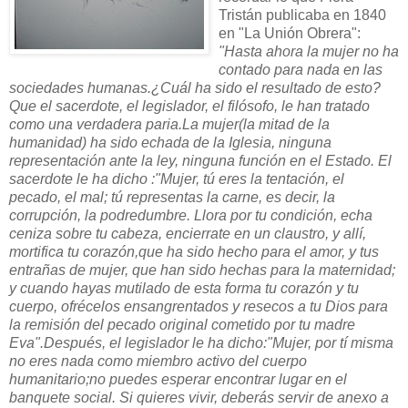
Tristán publicaba en 1840
en "La Unión Obrera":
"Hasta ahora la mujer no ha
contado para nada en las
sociedades humanas.¿Cuál ha sido el resultado de esto?
Que el sacerdote, el legislador, el filósofo, le han tratado
como una verdadera paria.La mujer(la mitad de la
humanidad) ha sido echada de la Iglesia, ninguna
representación ante la ley, ninguna función en el Estado. El
sacerdote le ha dicho :"Mujer, tú eres la tentación, el
pecado, el mal; tú representas la carne, es decir, la
corrupción, la podredumbre. Llora por tu condición, echa
ceniza sobre tu cabeza, encierrate en un claustro, y allí,
mortifica tu corazón,que ha sido hecho para el amor, y tus
entrañas de mujer, que han sido hechas para la maternidad;
y cuando hayas mutilado de esta forma tu corazón y tu
cuerpo, ofrécelos ensangrentados y resecos a tu Dios para
la remisión del pecado original cometido por tu madre
Eva".Después, el legislador le ha dicho:"Mujer, por tí misma
no eres nada como miembro activo del cuerpo
humanitario;no puedes esperar encontrar lugar en el
banquete social. Si quieres vivir, deberás servir de anexo a