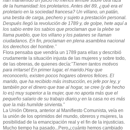
han mantenido un juicio no menos terrible sobre otra raza
de la humanidad: los proletarios. Antes del 89, ¿qué era el
proletario en la sociedad francesa? Un villano, un patán,
una bestia de carga, pechero y sujeto a prestación personal.
Después llegó la revolución de 1789 y, de golpe, hete aquí a
los sabio entre los sabios que proclaman que la plebe se
llama pueblo, que los villano y los patanes se llaman
ciudadanos. En fin, proclaman en plena asamblea nacional
los derechos del hombre."
Flora pensaba que vendría un 1789 para ellas y describió
crudamente la situación injusta de las mujeres y sobre todo,
de las obreras, de quienes decía:
"Tienen tantos motivos
para irritarse! En primer lugar, el marido.Hay que
reconocerlo, existen pocos hogares obreros felices. El
marido, que ha recibido más instrucción, es jefe por ley, y
también por el dinero que trae al hogar, se cree (y de hecho
lo es) muy superior a la mujer, que no aporta más que el
pequeño salario de su trabajo diario,y en la casa no es más
que la más humilde sirvienta."
La Unión Obrera, anterior al Manifiesto Comunista, veía en
la unión de los oprimidos del mundo, obreros y mujeres, la
posibilidad de la emancipación real y el fin de la injusticias.
Mucho tiempo ha pasado...Pero,¿cuánto hemos cambiado