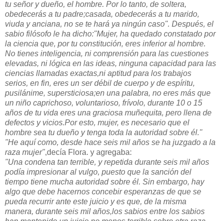
tu señor y dueño, el hombre. Por lo tanto, de soltera,
obedecerás a tu padre;casada, obedecerás a tu marido,
viuda y anciana, no se te hará ya ningún caso". Después, el
sabio filósofo le ha dicho:"Mujer, ha quedado constatado por
la ciencia que, por tu constitución, eres inferior al hombre.
No tienes inteligencia, ni comprensión para las cuestiones
elevadas, ni lógica en las ideas, ninguna capacidad para las
ciencias llamadas exactas,ni aptitud para los trabajos
serios, en fin, eres un ser débil de cuerpo y de espíritu,
pusilánime, supersticiosa;en una palabra, no eres más que
un niño caprichoso, voluntarioso, frívolo, durante 10 o 15
años de tu vida eres una graciosa muñequita, pero llena de
defectos y vicios.Por esto, mujer, es necesario que el
hombre sea tu dueño y tenga toda la autoridad sobre él."
"He aquí como, desde hace seis mil años se ha juzgado a la
raza mujer"
,decía Flora. y agregaba:
"Una condena tan terrible, y repetida durante seis mil años
podía impresionar al vulgo, puesto que la sanción del
tiempo tiene mucha autoridad sobre él. Sin embargo, hay
algo que debe hacernos concebir esperanzas de que se
pueda recurrir ante este juicio y es que, de la misma
manera, durante seis mil años,los sabios entre los sabios