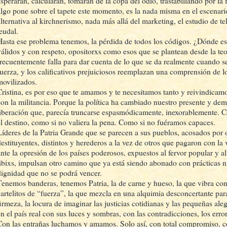
esperarán, calcularán, tomarán de la copa del odio, trastabillando por la f
algo pone sobre el tapete este momento, es la nada misma en el escenario
lternativa al kirchnerismo, nada más allá del marketing, el estudio de tel
eudal.
Hasta ese problema tenemos, la pérdida de todos los códigos. ¿Dónde est
válidos y con respeto, opositorxs como esos que se plantean desde la teor
frecuentemente falla para dar cuenta de lo que se da realmente cuando se
fuerza, y los calificativos prejuiciosos reemplazan una comprensión de 
movilizados.
Cristina, es por eso que te amamos y te necesitamos tanto y reivindicam
con la militancia. Porque la política ha cambiado nuestro presente y dem
liberación que, parecía truncarse espasmódicamente, inexorablemente. C
el destino, como si no valiera la pena. Como si no fuéramos capaces.
Líderes de la Patria Grande que se parecen a sus pueblos, acosados por
estituyentes, distintos y herederos a la vez de otros que pagaron con la v
ante la opresión de los países poderosos, expuestos al fervor popular y al 
tibixs, impulsan otro camino que ya está siendo abonado con prácticas n
dignidad que no se podrá vencer.
Tenemos banderas, tenemos Patria, la de carne y hueso, la que vibra con 
cartelitos de “fuerza”, la que mezcla en una alquimia desconcertante para
firmeza, la locura de imaginar las justicias cotidianas y las pequeñas aleg
en el país real con sus luces y sombras, con las contradicciones, los error
Con las entrañas luchamos y amamos. Solo así, con total compromiso, c