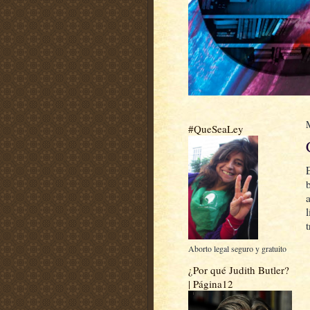
#QueSeaLey
b
l
Aborto legal seguro y gratuito
¿Por qué Judith Butler?
| Página12