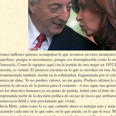
Somos millones quienes acompañan lo que acontece en estos momentos l
quirófano, porque te necesitamos, porque sos irreemplazable como lo er
Venezuela. Como lo supimos aquí con la partida de otra mujer en 1952.
persona, es verdad. El proyecto encarna en lo que se movilizó en esta A
desmemoriada también, herida en la solidaridad, fragmentada por el col
pereza de alma. Yo no predico valores, no me gusta. Prefiero afirmar lo q
ostrar la eficacia de la justicia para el conjunto : si nos sigue una gener
por los derechos humanos es un punto de partida, habrá sido el fruto de 
emprendida partir de la decisión política de un par de locos que arribaro
democracia débil y más proclamada que vivida.
Decía Hebe, sabia como lo es, que cuidarte ahora es trabajar más y mej
haciendo cada unx en lo que sabe, en lo que puede, en lo que le toca. M