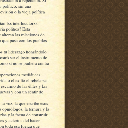
rustración a repetición. Si
 político, sin una
evisión o la vieja política
án lxs interlocutorxs
ía política? Esta
 alteran las relaciones de
lo que pasa con los pueblos
os tu liderazgo honrándolo
ostró ser el instrumento de
omo si no se pudiera contra
 operaciones mediáticas
ida o el exilio el rebelarse
escarnio de las élites y lxs
uevas y con un sentir de
tu voz, la que escribe esos
 opinólogos, la ternura y la
rías y la faena de construir
es y aciertos del hacer.
on toda esa fuerza que