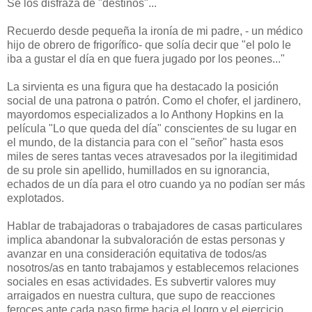
Se los disfraza de "destinos"...
Recuerdo desde pequeña la ironía de mi padre, - un médico
hijo de obrero de frigorífico- que solía decir que "el polo le
iba a gustar el día en que fuera jugado por los peones..."
La sirvienta es una figura que ha destacado la posición
social de una patrona o patrón. Como el chofer, el jardinero,
mayordomos especializados a lo Anthony Hopkins en la
película "Lo que queda del día" conscientes de su lugar en
el mundo, de la distancia para con el "señor" hasta esos
miles de seres tantas veces atravesados por la ilegitimidad
de su prole sin apellido, humillados en su ignorancia,
echados de un día para el otro cuando ya no podían ser más
explotados.
Hablar de trabajadoras o trabajadores de casas particulares
implica abandonar la subvaloración de estas personas y
avanzar en una consideración equitativa de todos/as
nosotros/as en tanto trabajamos y establecemos relaciones
sociales en esas actividades. Es subvertir valores muy
arraigados en nuestra cultura, que supo de reacciones
feroces ante cada paso firme hacia el logro y el ejercicio