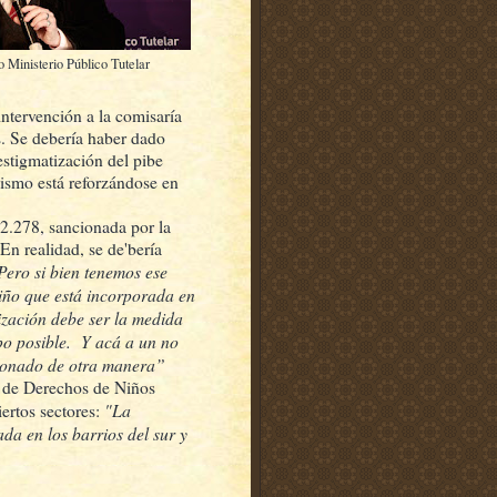
 Ministerio Público Tutelar
intervención a la comisaría
s. Se debería haber dado
estigmatización del pibe
ismo está reforzándose en
22.278, sancionada por la
En realidad, se de'bería
Pero si bien tenemos ese
iño que está incorporada en
lización debe ser la medida
mpo posible. Y acá a un no
cionado de otra manera”
jo de Derechos de Niños
"La
ertos sectores:
da en los barrios del sur y