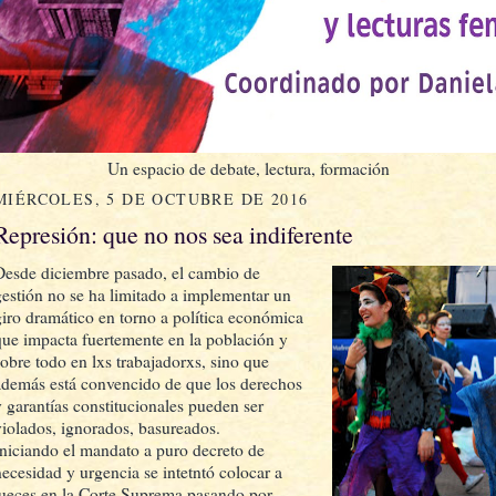
Un espacio de debate, lectura, formación
MIÉRCOLES, 5 DE OCTUBRE DE 2016
Represión: que no nos sea indiferente
Desde diciembre pasado, el cambio de
gestión no se ha limitado a implementar un
giro dramático en torno a política económica
que impacta fuertemente en la población y
sobre todo en lxs trabajadorxs, sino que
además está convencido de que los derechos
y garantías constitucionales pueden ser
violados, ignorados, basureados.
Iniciando el mandato a puro decreto de
necesidad y urgencia se intetntó colocar a
jueces en la Corte Suprema pasando por