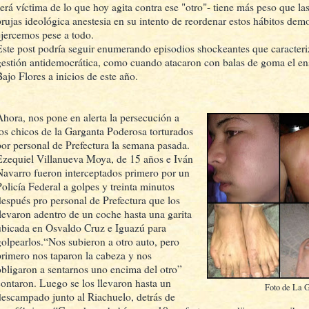
será víctima de lo que hoy agita contra ese "otro"- tiene más peso que la
brujas ideológica anestesia en su intento de reordenar estos hábitos de
ejercemos pese a todo.
Este post podría seguir enumerando episodios shockeantes que caracteri
gestión antidemocrática, como cuando atacaron con balas de goma el en
Bajo Flores a inicios de este año.
Ahora, nos pone en alerta la persecución a
los chicos de la Garganta Poderosa torturados
por personal de Prefectura la semana pasada.
Ezequiel Villanueva Moya, de 15 años e Iván
Navarro fueron interceptados primero por un
Policía Federal a golpes y treinta minutos
después pro personal de Prefectura que los
llevaron adentro de un coche hasta una garita
ubicada en Osvaldo Cruz e Iguazú para
golpearlos.
“Nos subieron a otro auto, pero
primero nos taparon la cabeza y nos
obligaron a sentarnos uno encima del otro”
contaron. Luego se los llevaron hasta un
Foto de La 
descampado junto al Riachuelo, detrás de