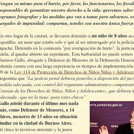
Vengan ya mismo para el barrio, por favor, los funcionarios, los fiscale
responsables de garantizar nuestro derecho a la vida: queremos saber
logramos fotografiar y las medidas que van a tomar para salvarnos, e
cargados de impunidad: compartan, ustedes son nuestra única fuerza
un niño de 8 años
En otro lugar de la ciudad, se llevaron detenido a
acu
zapatillas, un nene que estaba solo y que al ser interrogado por la policí
Apache. Detenido en la comisaría "por averiguación de hurto", la justici
tutela, al quedar abierto un expediente. Esta barbaridad no puede sernos 
Gustavo Gallo, abogado y Defensor de Menores de la Defensoría General
además cuenta con una larga experiencia en tiempos de implementación 
90 de la
Ley 114 de Protección de Derechos de Niños Niñas y Adolesce
"La justicia penal debiera ponerlos a disposición del juez
Argentina que
medida adecuada, con control del organismo administrativo competente 
Consejo de los Derechos de Niñas, Niños y Adolescentes-, que debiera t
adecuada –que no la tiene- para estos chicos”
Gallo asistió durante el último mes nada
más, como Defensor de Menores, a 14
chicos, menores de 13 años en situación
similar en la ciudad de Burnos Aires.
Al chico lo tuvieron detenido y la jeuza