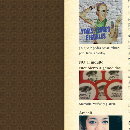
¿A qué te podés acostumbrar?
por Daniela Godoy
NO al indulto
A
encubierto a genocidas
Memoria, verdad y justicia
Araceli