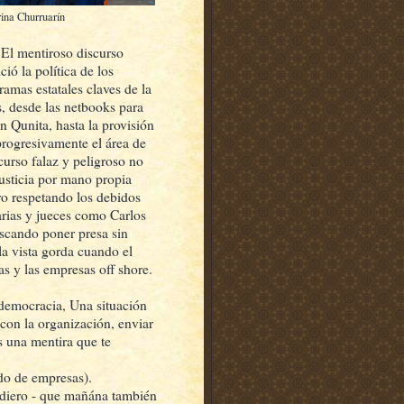
rina Churruarín
. El mentiroso discurso
ió la política de los
amas estatales claves de la
s, desde las netbooks para
an Qunita, hasta la provisión
rogresivamente el área de
curso falaz y peligroso no
justicia por mano propia
vo respetando los debidos
arias y jueces como Carlos
scando poner presa sin
a vista gorda cuando el
as y las empresas off shore.
 democracia, Una situación
con la organización, enviar
s una mentira que te
do de empresas).
mediero - que mañána también