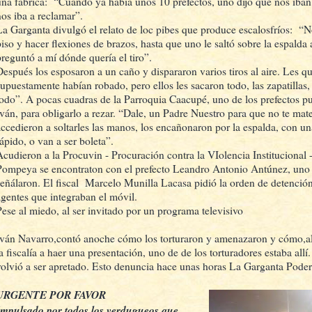
una fábrica: “Cuando ya había unos 10 prefectos, uno dijo que nos iban 
nos iba a reclamar”.
La Garganta divulgó el relato de loc pibes que produce escalosfríos:
“No
piso y hacer flexiones de brazos, hasta que uno le saltó sobre la espalda
preguntó a mí dónde quería el tiro”.
Después los esposaron a un caño y dispararon varios tiros al aire. Les q
supuestamente habían robado, pero ellos les sacaron todo, las zapatillas,
todo”. A pocas cuadras de la Parroquia Caacupé, uno de los prefectos p
Iván, para obligarlo a rezar. “Dale, un Padre Nuestro para que no te mat
accedieron a soltarles las manos, los encañonaron por la espalda, con u
rápido, o van a ser boleta”.
cudieron a la Procuvin - Procuración contra la VIolencia Institucional - y
Pompeya se encontraton con el prefecto Leandro Antonio Antúnez, uno d
señálaron. El fiscal
Marcelo Munilla Lacasa pidió la orden de detención
agentes que integraban el móvil.
Pese al miedo, al ser invitado por un programa televisivo
Iván Navarro,contó anoche cómo los torturaron y amenazaron y cómo,al 
la fiscalía a haer una presentación, uno de de los torturadores estaba all
volvió a ser apretado. Esto denuncia hace unas horas La Garganta Poder
URGENTE POR FAVOR
Impulsado por todos los verdugueos que