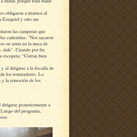
a matar, porque total nadie
s obligaron a tirarnos al
 a Ezequiel y otro me
uitaron las camperas que
 las cadeniitas. "Nos sacaron
uso su arma en la nuca de
e, dale”. Cuando por fin
na escopeta: “Corran bien
 al dirigirse a la fiscalía de
e los torturadores. Lo
 y la remoción de los
dirigirse posteriormente a
í. Luego del programa,
osa: