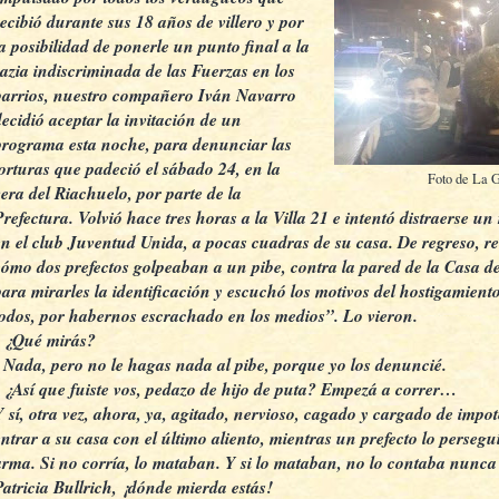
recibió durante sus 18 años de villero y por
la posibilidad de ponerle un punto final a la
razia indiscriminada de las Fuerzas en los
barrios, nuestro compañero Iván Navarro
decidió aceptar la invitación de un
programa esta noche, para denunciar las
torturas que padeció el sábado 24, en la
Foto de La 
vera del Riachuelo, por parte de la
Prefectura. Volvió hace tres horas a la Villa 21 e intentó distraerse u
en el club Juventud Unida, a pocas cuadras de su casa. De regreso, re
cómo dos prefectos golpeaban a un pibe, contra la pared de la Casa de
para mirarles la identificación y escuchó los motivos del hostigamien
todos, por habernos escrachado en los medios”. Lo vieron.
- ¿Qué mirás?
- Nada, pero no le hagas nada al pibe, porque yo los denuncié.
- ¿Así que fuiste vos, pedazo de hijo de puta? Empezá a correr…
Y sí, otra vez, ahora, ya, agitado, nervioso, cagado y cargado de impo
entrar a su casa con el último aliento, mientras un prefecto lo persegu
arma. Si no corría, lo mataban. Y si lo mataban, no lo contaba nunca
Patricia Bullrich, ¡dónde mierda estás!