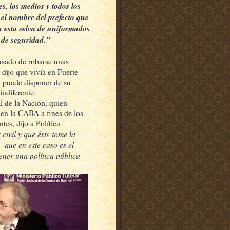
s, los medios y todos los
 el nombre del prefecto que
n esta selva de uniformados
 de seguridad."
sado de robarse unas
a dijo que vivía en Fuerte
a puede disponer de su
indiferente.
 de la Nación, quien
en la CABA a fines de los
ntes
, dijo a Política
 civil y que éste tome la
-que en este caso es el
ener una política pública