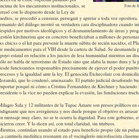
encima de los mecanismos institucionales, se
Foto de I
arrasó con lo dispuesto desde la Ley de
medios, se procedió a censurar, perseguir y apretar a toda voz opositora
remanido del diálogo mostró su verdadera cara disciplinadora cuando inic
despidos por motivos ideológicos y el desmantelamiento de áreas y progr
gestión kirchnerista que en concreto beneficiaban a millones de persona
lxs chicxs o el kit para prevenir la muerte súbita de recién nacidxs, el Pl
de medicamentos para el VIH desde la cartera de Salud. Se desmantela p
apoyo estatal en relación a los juicios de lesa humanidad mientras un dis
sólo no habla de terrorismo de Estado sino que alaba la mano dura y la 
desde funcioanrios responsables precisamente de ejercer el poder puniti
procesos y la igualdad ante la ley. El genocida Etchecolatz con domicili
Rozanski, que lo condenó, amenazado. El partido judicial desaforado bu
importar porqué ni cómo a Cristina Fernanddez de Kirchner y haciendo l
presidente o la vice no pueden explicar la evasión, las fundaciones truch
Milagro Sala y 12 militantes de la Tupac Amaru son presos políticos en
indignante que nos avergüenza y nos duele porque el objetivo es arrasar 
un mensaje muy claro, no se te ocurra la dignidad. Para este gobierno, e
icieron creer. Y lo dicen así, con total claridad, sin titubeos.
Mientras, continúan usando al estado para beneficio propio (de un puña
La cantinela mediática resonante en el vocinglerío microfascista clase