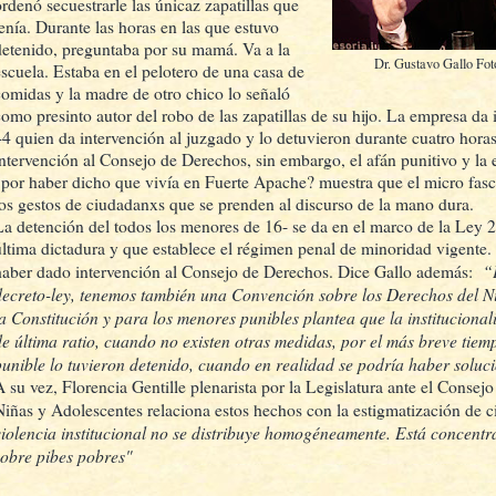
ordenó secuestrarle las únicaz zapatillas que
tenía. Durante las horas en las que estuvo
detenido, preguntaba por su mamá. Va a la
Dr. Gustavo Gallo Foto
escuela. Estaba en el pelotero de una casa de
comidas y la madre de otro chico lo señaló
como presinto autor del robo de las zapatillas de su hijo. La empresa da 
44 quien da intervención al juzgado y lo detuvieron durante cuatro hora
intervención al Consejo de Derechos, sin embargo, el afán punitivo y la 
¿por haber dicho que vivía en Fuerte Apache? muestra que el micro fasc
los gestos de ciudadanxs que se prenden al discurso de la mano dura.
La detención del todos los menores de 16- se da en el marco de la Ley 
última dictadura y que establece el régimen penal de minoridad vigente. 
“
haber dado intervención al Consejo de Derechos. Dice Gallo además:
decreto-ley, tenemos también una Convención sobre los Derechos del N
la Constitución y para los menores punibles plantea que la instituciona
de última ratio, cuando no existen otras medidas, por el más breve tie
punible lo tuvieron detenido, cuando en realidad se podría haber solu
A su vez, Florencia Gentille plenarista por la Legislatura ante el Conse
Niñas y Adolescentes relaciona estos hechos con la estigmatización de ci
violencia institucional no se distribuye homogéneamente. Está concentra
sobre pibes pobres"