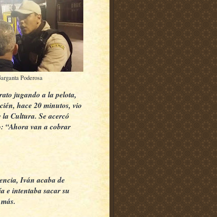
Garganta Poderosa
n rato jugando
a la pelota,
cién, hace 20 minutos, vio
 la Cultura. Se acercó
to: “Ahora van a cobrar
tencia, Iván acaba de
ía e intentaba sacar su
 más.