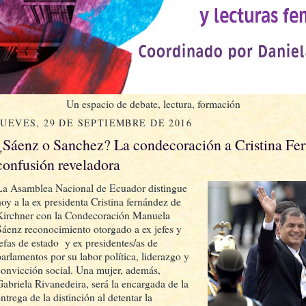
Un espacio de debate, lectura, formación
JUEVES, 29 DE SEPTIEMBRE DE 2016
¿Sáenz o Sanchez? La condecoración a Cristina Fe
confusión reveladora
La Asamblea Nacional de Ecuador distingue
hoy a la ex presidenta Cristina fernández de
Kirchner con la Condecoración Manuela
Sáenz reconocimiento otorgado a ex jefes y
jefas de estado y ex presidentes/as de
parlamentos por su labor política, liderazgo y
convicción social. Una mujer, además,
Gabriela Rivanedeira, será la encargada de la
ntrega de la distinción al detentar la