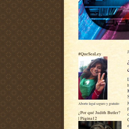
#QueSeaLey
Aborto legal seguro y gratuito
¿Por qué Judith Butler?
| Página12
e