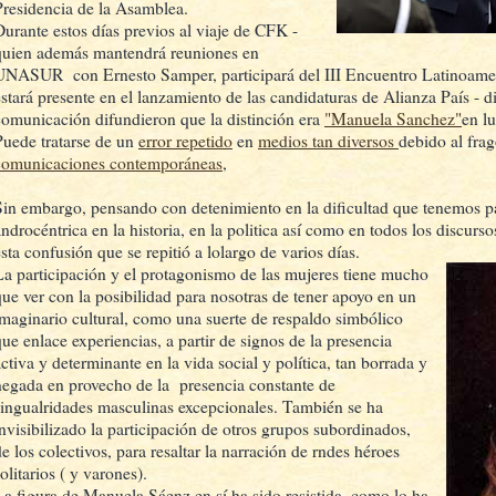
Presidencia de la Asamblea.
Durante estos días previos al viaje de CFK -
quien además mantendrá reuniones en
UNASUR con Ernesto Samper, participará del III Encuentro Latinoame
estará presente en el lanzamiento de las candidaturas de Alianza País - 
comunicación difundieron que la distinción era
"Manuela Sanchez"
en l
Puede tratarse de un
error repetido
en
medios tan diversos
debido al frag
comunicaciones contemporáneas
,
Sin embargo, pensando con detenimiento en la dificultad que tenemos par
androcéntrica en la historia, en la politica así como en todos los discurso
esta confusión que se repitió a lolargo de varios días.
La participación y el protagonismo de las mujeres tiene mucho
que ver con la posibilidad para nosotras de tener apoyo en un
imaginario cultural, como una suerte de respaldo simbólico
que enlace experiencias, a partir de signos de la presencia
activa y determinante en la vida social y política, tan borrada y
negada en provecho de la presencia constante de
singualridades masculinas excepcionales. También se ha
invisibilizado la participación de otros grupos subordinados,
de los colectivos, para resaltar la narración de rndes héroes
olitarios ( y varones).
La figura de Manuela Sáenz en sí ha sido resistida, como lo ha