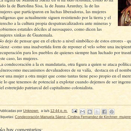
sido la de Bartolina Sisa, la de Juana Azurduy, la de las
mujeres que participaron en luchas liberadoras, las mujeres
indígenas que actualmente siguen resistiendo por la tierra y el
derecho a la cultura propia despatrarcalizadora ante mineras y
gobiernos estatales dóciles al neosaqueo, como dicen las
mujeres xinkas de Guatemala.
No dejo de pensar que en el efecto a nivel simbólico de estos errores -
Sáenz -como una inadvertida form de reponer el velo sobre una incipiente
recuperación para los pueblos de quienes siempre han luchado por trasn
ste caso, las mujeres.
La condecoración a la ex mandataria, otra figura a quien se ataca políti
génerocomo mecanismos devaluadores de su valía, destaca en el nombr
por una mujer a otra mujer que como tantas tiene peso propio en el mer
de lo que tenemos de potencial a explotar cuando dejemos de ser ingenu
el estretejido patriarcal del capitalismo colonialista.
Publicadas por
Unknown
a la/s
12:44 p. m.
tiquetas:
Condecoración Manuela Sáenz- Cirstina Fernandez de Kirchner- mujeres
No hay comentarios: