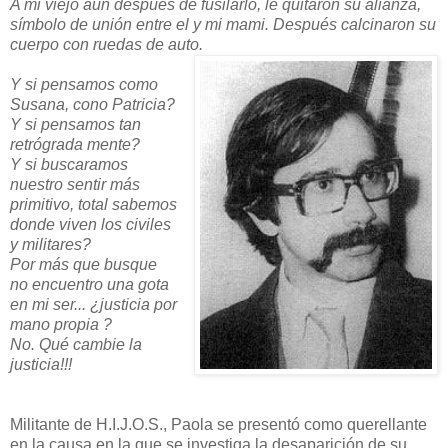
A mi viejo aún después de fusilarlo, le quitaron su alianza,
símbolo de unión entre el y mi mami. Después calcinaron su
cuerpo con ruedas de auto.
Y si pensamos como
Susana, cono Patricia?
Y si pensamos tan
retrógrada mente?
Y si buscaramos
nuestro sentir más
primitivo, total sabemos
donde viven los civiles
y militares?
Por más que busque
no encuentro una gota
en mi ser... ¿justicia por
mano propia ?
No. Qué cambie la
justicia!!!
Militante de H.I.J.O.S., Paola se presentó como querellante
en la causa en la que se investiga la desaparición de su