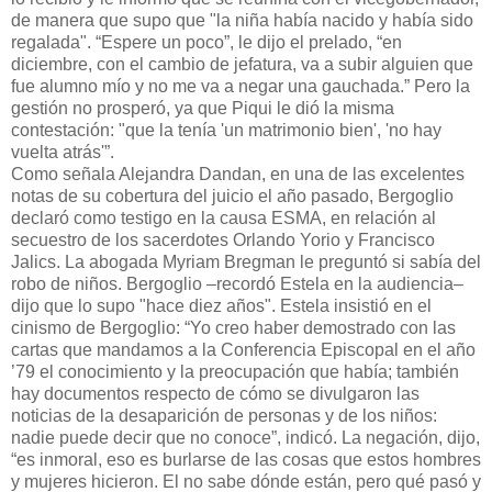
de manera que supo que "la niña había nacido y había sido
regalada". “Espere un poco”, le dijo el prelado, “en
diciembre, con el cambio de jefatura, va a subir alguien que
fue alumno mío y no me va a negar una gauchada.” Pero la
gestión no prosperó, ya que Piqui le dió la misma
contestación: "que la tenía 'un matrimonio bien', 'no hay
vuelta atrás'”.
Como señala Alejandra Dandan, en una de las excelentes
notas de su cobertura del juicio el año pasado, Bergoglio
declaró como testigo en la causa ESMA, en relación al
secuestro de los sacerdotes Orlando Yorio y Francisco
Jalics. La abogada Myriam Bregman le preguntó si sabía del
robo de niños. Bergoglio –recordó Estela en la audiencia–
dijo que lo supo "hace diez años". Estela insistió en el
cinismo de Bergoglio: “Yo creo haber demostrado con las
cartas que mandamos a la Conferencia Episcopal en el año
’79 el conocimiento y la preocupación que había; también
hay documentos respecto de cómo se divulgaron las
noticias de la desaparición de personas y de los niños:
nadie puede decir que no conoce”, indicó. La negación, dijo,
“es inmoral, eso es burlarse de las cosas que estos hombres
y mujeres hicieron. El no sabe dónde están, pero qué pasó y