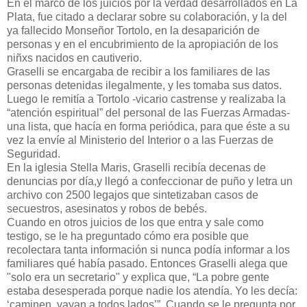
En el marco de los juicios por la verdad desarrollados en La
Plata, fue citado a declarar sobre su colaboración, y la del
ya fallecido Monseñor Tortolo, en la desaparición de
personas y en el encubrimiento de la apropiación de los
niñxs nacidos en cautiverio.
Graselli se encargaba de recibir a los familiares de las
personas detenidas ilegalmente, y les tomaba sus datos.
Luego le remitía a Tortolo -vicario castrense y realizaba la
“atención espiritual” del personal de las Fuerzas Armadas-
una lista, que hacía en forma periódica, para que éste a su
vez la envíe al Ministerio del Interior o a las Fuerzas de
Seguridad.
En la iglesia Stella Maris, Graselli recibía decenas de
denuncias por día,y llegó a confeccionar de puño y letra un
archivo con 2500 legajos que sintetizaban casos de
secuestros, asesinatos y robos de bebés.
Cuando en otros juicios de los que entra y sale como
testigo, se le ha preguntado cómo era posible que
recolectara tanta información si nunca podía informar a los
familiares qué había pasado. Entonces Graselli alega que
"solo era un secretario" y explica que, “La pobre gente
estaba desesperada porque nadie los atendía. Yo les decía:
‘caminen, vayan a todos lados’”. Cuando se le pregunta por