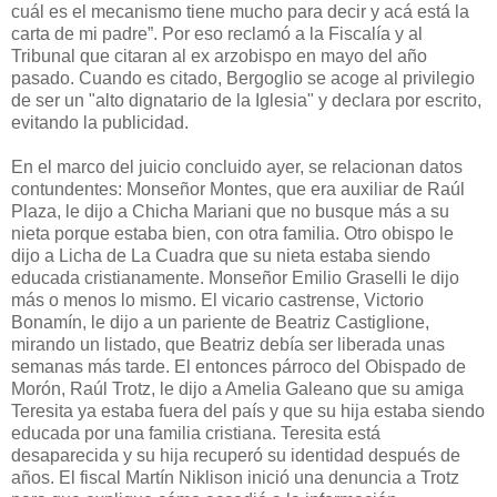
cuál es el mecanismo tiene mucho para decir y acá está la
carta de mi padre”. Por eso reclamó a la Fiscalía y al
Tribunal que citaran al ex arzobispo en mayo del año
pasado. Cuando es citado, Bergoglio se acoge al privilegio
de ser un "alto dignatario de la Iglesia" y declara por escrito,
evitando la publicidad.
En el marco del juicio concluido ayer, se relacionan datos
contundentes: Monseñor Montes, que era auxiliar de Raúl
Plaza, le dijo a Chicha Mariani que no busque más a su
nieta porque estaba bien, con otra familia. Otro obispo le
dijo a Licha de La Cuadra que su nieta estaba siendo
educada cristianamente. Monseñor Emilio Graselli le dijo
más o menos lo mismo. El vicario castrense, Victorio
Bonamín, le dijo a un pariente de Beatriz Castiglione,
mirando un listado, que Beatriz debía ser liberada unas
semanas más tarde. El entonces párroco del Obispado de
Morón, Raúl Trotz, le dijo a Amelia Galeano que su amiga
Teresita ya estaba fuera del país y que su hija estaba siendo
educada por una familia cristiana. Teresita está
desaparecida y su hija recuperó su identidad después de
años. El fiscal Martín Niklison inició una denuncia a Trotz