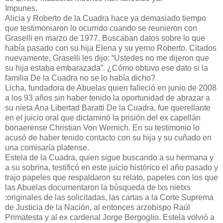
Impunes.
Alicia y Roberto de la Cuadra hace ya demasiado tiempo
que testimoniaron lo ocurrido cuando se reunieron con
Graselli en marzo de 1977. Buscaban datos sobre lo que
había pasado con su hija Elena y su yerno Roberto. Citados
nuevamente, Graselli les dijo: “Ustedes no me dijeron que
su hija estaba embarazada”. ¿Cómo obtuvo ese dato si la
familia De la Cuadra no se lo había dicho?
Licha, fundadora de Abuelas quien falleció en junio de 2008
a los 93 años sin haber tenido la oportunidad de abrazar a
su nieta Ana Libertad Baratti De la Cuadra, fue querellante
en el juicio oral que dictaminó la prisión del ex capellán
bonaerense Christian Von Wernich. En su testimonio lo
acusó de haber tenido contacto con su hija y su cuñado en
una comisaría platense.
Estela de la Cuadra, quien sigue buscando a su hermana y
a su sobrina, testificó en este juicio histórico el año pasado y
trajo papeles que respaldaron su relato, papeles con los que
las Abuelas documentaron la búsqueda de lxs nietxs
:originales de las solicitadas, las cartas a la Corte Suprema
de Justicia de la Nación, al entonces arzobispo Raúl
Primatesta y al ex cardenal Jorge Bergoglio. Estela volvió a