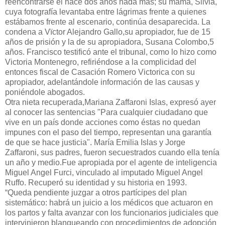
reencontrarse él hace dos años nada más; su mamá, Silvia,
cuya fotografía levantaba entre lágrimas frente a quienes
estábamos frente al escenario, continúa desaparecida. La
condena a Vïctor Alejandro Gallo,su apropiador, fue de 15
años de prisión y la de su apropiadora, Susana Colombo,5
años. Francisco testificó ante el tribunal, como lo hizo como
Victoria Montenegro, refiriéndose a la complicidad del
entonces fiscal de Casación Romero Victorica con su
apropiador, adelantándole información de las causas y
poniéndole abogados.
Otra nieta recuperada,Mariana Zaffaroni Islas, expresó ayer
al conocer las sentencias "Para cualquier ciudadano que
vive en un país donde acciones como éstas no quedan
impunes con el paso del tiempo, representan una garantía
de que se hace justicia". María Emilia Islas y Jorge
Zaffaroni, sus padres, fueron secuestrados cuando ella tenía
un año y medio.Fue apropiada por el agente de inteligencia
Miguel Angel Furci, vinculado al imputado Miguel Angel
Ruffo. Recuperó su identidad y su historia en 1993.
“Queda pendiente juzgar a otros partícipes del plan
sistemático: habrá un juicio a los médicos que actuaron en
los partos y falta avanzar con los funcionarios judiciales que
intervinieron blanqueando con procedimientos de adopción