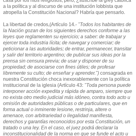
casa por los ritos religiosos, pero, ¿suscribe la grey católica
a la política y al discurso de una institución lobbista que
atropella la Constitución Nacional? Habría que pensarlo.
La libertad de credos,(Artículo 14.-
"Todos los habitantes de
la Nación gozan de los siguientes derechos conforme a las
leyes que reglamenten su ejercicio; a saber: de trabajar y
ejercer toda industria lícita; de navegar y comerciar; de
peticionar a las autoridades; de entrar, permanecer, transitar
y salir del territorio argentino; de publicar sus ideas por la
prensa sin censura previa; de usar y disponer de su
propiedad; de asociarse con fines útiles; de profesar
libremente su culto; de enseñar y aprender.")
consagrada en
nuestra Constitución choca inexorablemente con la política
institucional de la iglesia (Artículo 43:
"Toda persona puede
interponer acción expedita y rápida de amparo, siempre que
no exista otro medio judicial más idóneo, contra todo acto u
omisión de autoridades públicas o de particulares, que en
forma actual o inminente lesione, restrinja, altere o
amenace, con arbitrariedad o ilegalidad manifiesta,
derechos y garantías reconocidos por esta Constitución, un
tratado o una ley. En el caso, el juez podrá declarar la
inconstitucionalidad de la norma en que se funde el acto u