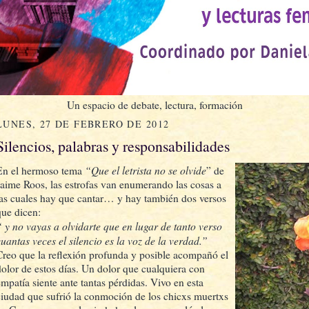
Un espacio de debate, lectura, formación
LUNES, 27 DE FEBRERO DE 2012
Silencios, palabras y responsabilidades
“Que el letrista no se olvide
En el hermoso tema
” de
Jaime Roos, las estrofas van enumerando las cosas a
las cuales hay que cantar… y hay también dos versos
que dicen:
“ y no vayas a olvidarte que en lugar de tanto verso
cuantas veces el silencio es la voz de la verdad.”
Creo que la reflexión profunda y posible acompañó el
dolor de estos días. Un dolor que cualquiera con
empatía siente ante tantas pérdidas. Vivo en esta
ciudad que sufrió la conmoción de los chicxs muertxs