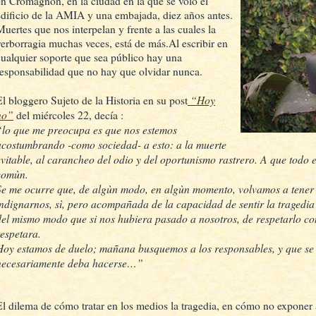
en Cromagnon, en la ciudad en la que se voló el
edificio de la AMIA y una embajada, diez años antes.
Muertes que nos interpelan y frente a las cuales la
verborragia muchas veces, está de más.Al escribir en
cualquier soporte que sea público hay una
responsabilidad que no hay que olvidar nunca.
“Hoy
El bloggero Sujeto de la Historia en su post
no”
del miércoles 22, decía :
“lo que me preocupa es que nos estemos
acostumbrando -como sociedad- a esto: a la muerte
evitable, al carancheo del odio y del oportunismo rastrero. A que todo 
comùn.
Se me ocurre que, de algùn modo, en algùn momento, volvamos a tener
indignarnos, sì, pero acompañada de la capacidad de sentir la tragedia
del mismo modo que si nos hubiera pasado a nosotros, de respetarlo c
respetara.
Hoy estamos de duelo; mañana busquemos a los responsables, y que se h
necesariamente deba hacerse…”
El dilema de cómo tratar en los medios la tragedia, en cómo no exponer a