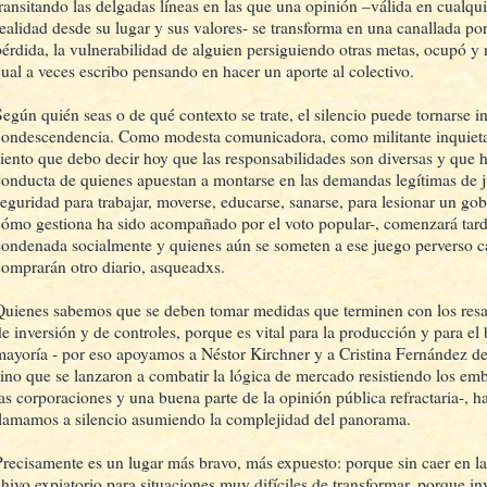
transitando las delgadas líneas en las que una opinión –válida en cualqu
realidad desde su lugar y sus valores- se transforma en una canallada por
pérdida, la vulnerabilidad de alguien persiguiendo otras metas, ocupó y 
cual a veces escribo pensando en hacer un aporte al colectivo.
Según quién seas o de qué contexto se trate, el silencio puede tornarse i
condescendencia. Como modesta comunicadora, como militante inquieta,
siento que debo decir hoy que las responsabilidades son diversas y que 
conducta de quienes apuestan a montarse en las demandas legítimas de ju
seguridad para trabajar, moverse, educarse, sanarse, para lesionar un gob
cómo gestiona ha sido acompañado por el voto popular-, comenzará tard
condenada socialmente y quienes aún se someten a ese juego perverso c
comprarán otro diario, asqueadxs.
Quienes sabemos que se deben tomar medidas que terminen con los resabi
de inversión y de controles, porque es vital para la producción y para el
mayoría - por eso apoyamos a Néstor Kirchner y a Cristina Fernández d
sino que se lanzaron a combatir la lógica de mercado resistiendo los e
las corporaciones y una buena parte de la opinión pública refractaria-, 
llamamos a silencio asumiendo la complejidad del panorama.
Precisamente es un lugar más bravo, más expuesto: porque sin caer en la
chivo expiatorio para situaciones muy difíciles de transformar, porque i