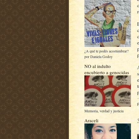
¿A qué te podés acostumbrar?
p
por Daniela Godoy
NO al indulto
encubierto a genocidas
Memoria, verdad y justicia
Araceli