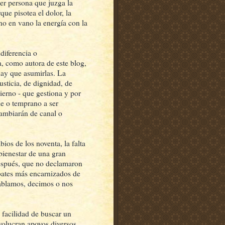
ier persona que juzga la
que pisotea el dolor, la
no en vano la energía con la
ndiferencia o
 como autora de este blog,
hay que asumirlas. La
sticia, de dignidad, de
ierno - que gestiona y por
e o temprano a ser
ambiarán de canal o
os de los noventa, la falta
 bienestar de una gran
espués, que no declamaron
mbates más encarnizados de
hablamos, decimos o nos
 facilidad de buscar un
nvolucran apoyos diversos,