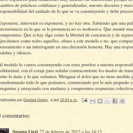
cambios de prácticas cotidianas y generalizadas, nuestro discurso y nuestr
responsabilidad del cuidado de lo que se va construyendo y debe precaver
Exponerse, intervenir es exponerse, y no hay otra. Sabiendo que una pal
circunstancia en la que se la pronuncia no es inofensiva. Que asumir una
compromiso. Que si hay algo como la libertad de conciencia y de expres
ejercitamos como todxs aquellxs, afines a este modelo o no, que compar
pensamiento o un interrogante en una discusión honesta. Hay una respon
alabra y silencio.
Al modelo lo vamos construyendo con estas pruebas a nuestra responsabi
solidaridad, con el coraje para señalar contracorriente los modos de tran
entre lo dado y lo que soñamos. Menguar el dolor que no tiene medida y l
transformando todo lo que podamos, comenzando por lo más pequeño y 
preguntas y ensayando con madurez y compromiso respuestas colectiva
Publicadas por
Daniela Godoy
a la/s
10:04 a. m.
3 comentarios:
Susana Lizzi
27 de febrero de 2012 a las 14:13