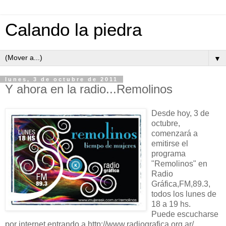
Calando la piedra
▼
lunes, 3 de octubre de 2011
Y ahora en la radio...Remolinos
Desde hoy, 3 de
octubre,
comenzará a
emitirse el
programa
"Remolinos" en
Radio
Gráfica,FM,89.3,
todos los lunes de
18 a 19 hs.
Puede escucharse
por internet entrando a http://www.radiografica.org.ar/