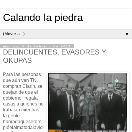
Calando la piedra
▼
martes, 8 de febrero de 2011
DELINCUENTES, EVASORES Y
OKUPAS
Para las personas
que aún ven TN,
compran Clarín, se
quejan de que el
gobierno "regala"
casas a quienes no
trabajan mientras
la gente
honradaqueserom
pióelalmatodalavid