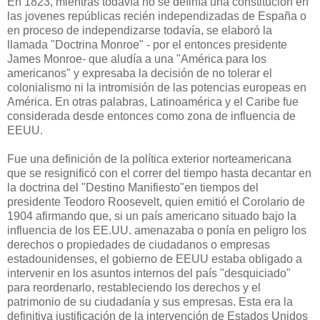
En 1823, mientras todavía no se definía una constitución en
las jovenes repúblicas recién independizadas de España o
en proceso de independizarse todavía, se elaboró la
llamada "Doctrina Monroe" - por el entonces presidente
James Monroe- que aludía a una "América para los
americanos" y expresaba la decisión de no tolerar el
colonialismo ni la intromisión de las potencias europeas en
América. En otras palabras, Latinoamérica y el Caribe fue
considerada desde entonces como zona de influencia de
EEUU.
Fue una definición de la política exterior norteamericana
que se resignificó con el correr del tiempo hasta decantar en
la doctrina del "Destino Manifiesto"en tiempos del
presidente Teodoro Roosevelt, quien emitió el Corolario de
1904 afirmando que, si un país americano situado bajo la
influencia de los EE.UU. amenazaba o ponía en peligro los
derechos o propiedades de ciudadanos o empresas
estadounidenses, el gobierno de EEUU estaba obligado a
intervenir en los asuntos internos del país "desquiciado"
para reordenarlo, restableciendo los derechos y el
patrimonio de su ciudadanía y sus empresas. Esta era la
definitiva justificación de la intervención de Estados Unidos