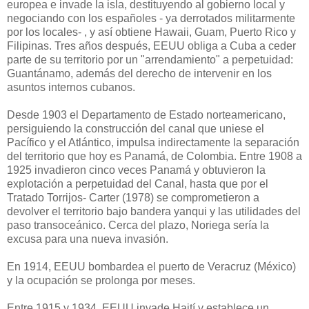
europea e invade la isla, destituyendo al gobierno local y
negociando con los españoles - ya derrotados militarmente
por los locales- , y así obtiene Hawaii, Guam, Puerto Rico y
Filipinas. Tres años después, EEUU obliga a Cuba a ceder
parte de su territorio por un "arrendamiento" a perpetuidad:
Guantánamo, además del derecho de intervenir en los
asuntos internos cubanos.
Desde 1903 el Departamento de Estado norteamericano,
persiguiendo la construcción del canal que uniese el
Pacífico y el Atlántico, impulsa indirectamente la separación
del territorio que hoy es Panamá, de Colombia. Entre 1908 a
1925 invadieron cinco veces Panamá y obtuvieron la
explotación a perpetuidad del Canal, hasta que por el
Tratado Torrijos- Carter (1978) se comprometieron a
devolver el territorio bajo bandera yanqui y las utilidades del
paso transoceánico. Cerca del plazo, Noriega sería la
excusa para una nueva invasión.
En 1914, EEUU bombardea el puerto de Veracruz (México)
y la ocupación se prolonga por meses.
Entre 1915 y 1934, EEUU invade Haití y establece un