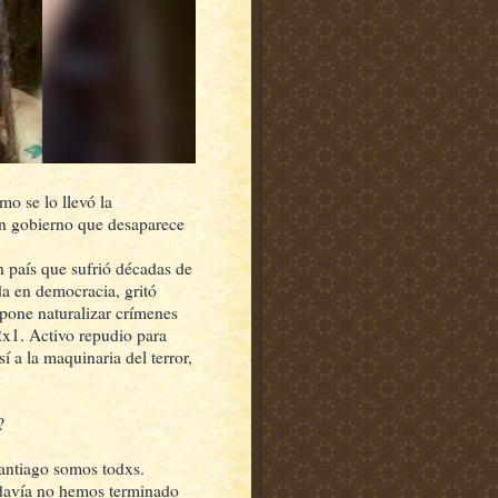
mo se lo llevó la
un gobierno que desaparece
n país que sufrió décadas de
da en democracia, gritó
one naturalizar crímenes
2x1. Activo repudio para
 a la maquinaria del terror,
?
Santiago somos todxs.
todavía no hemos terminado