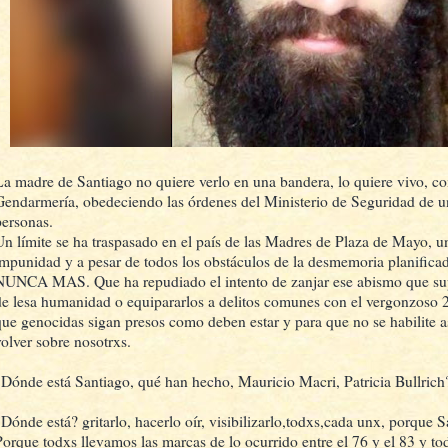
La madre de Santiago no quiere verlo en una bandera, lo quiere vivo, co
Gendarmería, obedeciendo las órdenes del Ministerio de Seguridad de 
personas.
Un límite se ha traspasado en el país de las Madres de Plaza de Mayo, u
impunidad y a pesar de todos los obstáculos de la desmemoria planifica
NUNCA MAS. Que ha repudiado el intento de zanjar ese abismo que sup
de lesa humanidad o equipararlos a delitos comunes con el vergonzoso 
que genocidas sigan presos como deben estar y para que no se habilite así
volver sobre nosotrxs.
¿Dónde está Santiago, qué han hecho, Mauricio Macri, Patricia Bullrich
¿Dónde está? gritarlo, hacerlo oír, visibilizarlo,todxs,cada unx, porque 
Porque todxs llevamos las marcas de lo ocurrido entre el 76 y el 83 y 