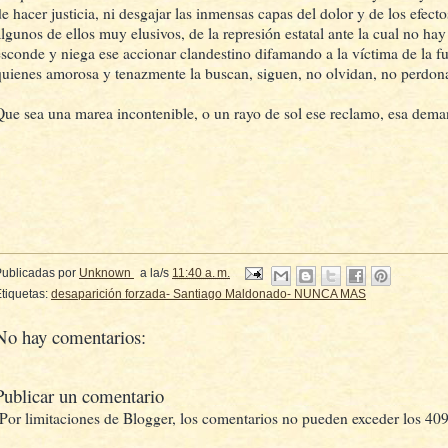
de hacer justicia, ni desgajar las inmensas capas del dolor y de los efecto
algunos de ellos muy elusivos, de la represión estatal ante la cual no ha
esconde y niega ese accionar clandestino difamando a la víctima de la f
quienes amorosa y tenazmente la buscan, siguen, no olvidan, no perdo
Que sea una marea incontenible, o un rayo de sol ese reclamo, esa dema
Publicadas por
Unknown
a la/s
11:40 a. m.
tiquetas:
desaparición forzada- Santiago Maldonado- NUNCA MAS
No hay comentarios:
Publicar un comentario
(Por limitaciones de Blogger, los comentarios no pueden exceder los 409