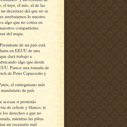
el tuyo, el mío, el de las
n un decretazo del que no se
a arrebatarnos lo nuestro.
eva algo que no cotiza en
 nuestros compatriotas.
rran del mapa.
Presidente de mi país está
planta en EEUU de una
que dará trabajo a
abricando algo que desde
EEUU. Parece una tomada de
etch de Peter Capussotto y
 Patria, el entreguismo más
 mandatario de país
 acosan si protestás
sta de celeste y blanco, te
s los derechos a que no
ntada, mientras las pibas
ntan un escenario mal