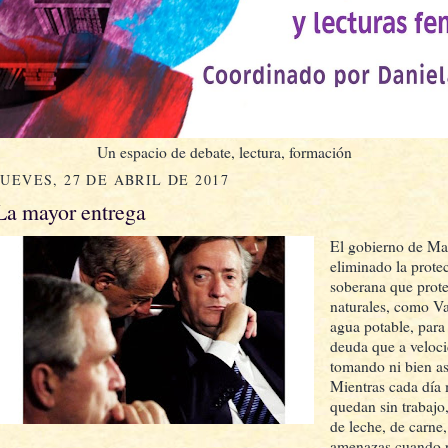
Un espacio de debate, lectura, formación
JUEVES, 27 DE ABRIL DE 2017
La mayor entrega
El gobierno de Mau
eliminado la prote
soberana que prote
naturales, como Va
agua potable, para
deuda que a veloci
tomando ni bien a
Mientras cada día 
quedan sin trabajo
de leche, de carne
amenazas cuando re