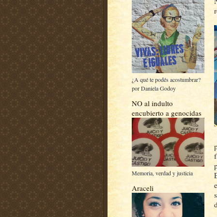
¿A qué te podés acostumbrar?
por Daniela Godoy
NO al indulto
encubierto a genocidas
Memoria, verdad y justicia
Araceli
s