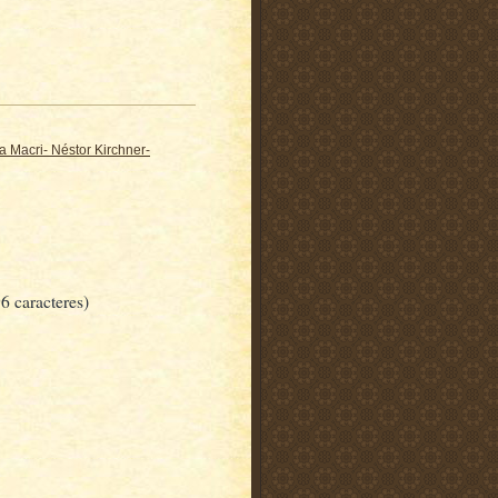
 Macri- Néstor Kirchner-
6 caracteres)