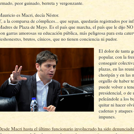
armado, peor guinado, berreta y vergonzante.
Mauricio es Macri, decía Néstor.
Y, a la comparsa de cómplices... que sepan, quedarán registrados por infa
Madres de Plaza de Mayo. Es el país que marcha, el país que le dijo N
con garras amorosas su educación pública, más peligrosa para esta caterv
deshonestxs, brutos, cínicos, que no tienen conciencia ni pudor.
El dolor de tanta g
popular, con la fre
conseguir colectiva
plazas, en las reu
choripán y en las 
orgullo de haber te
puede volver a ten
presidencial, o de 
peleándole a los bu
quitar ni hacer olv
cadenas y ataques 
impunes.
Desde Macri hasta el último funcionario involucrado ha sido denuncia