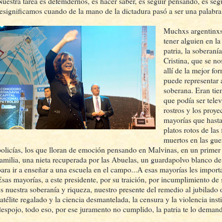
Nuestra tarea es defemdernos, es hacer saber, es seguir pensando, es seg
resignificamos cuando de la mano de la dictadura pasó a ser una palabra
Muchxs argentinxs
tener alguien en la
patria, la soberan
Cristina, que se n
allí de la mejor fo
puede representar 
soberana. Eran tie
que podía ser telev
rostros y los proye
mayorías que hasta
platos rotos de las
muertos en las guer
policías, los que lloran de emoción pensando en Malvinas, en un primer 
familia, una nieta recuperada por las Abuelas, un guardapolvo blanco d
para ir a enseñar a una escuela en el campo...A esas mayorías les import
Esas mayorías, a este presidente, por su traición, por incumplimiento de
es nuestra soberanía y riqueza, nuestro presente del remedio al jubilado o
atélite regalado y la ciencia desmantelada, la censura y la violencia inst
despojo, todo eso, por ese juramento no cumplido, la patria te lo deman