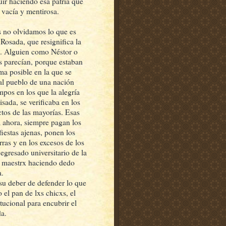
uir haciendo esa patria que
 vacía y mentirosa.
 no olvidamos lo que es
 Rosada, que resignifica la
ía. Alguien como Néstor o
os parecían, porque estaban
rma posible en la que se
al pueblo de una nación
mpos en los que la alegría
isada, se verificaba en los
ctos de las mayorías. Esas
 ahora, siempre pagan los
 fiestas ajenas, ponen los
ras y en los excesos de los
egresado universitario de la
e maestrx haciendo dedo
a.
 su deber de defender lo que
 el pan de lxs chicxs, el
itucional para encubrir el
da.