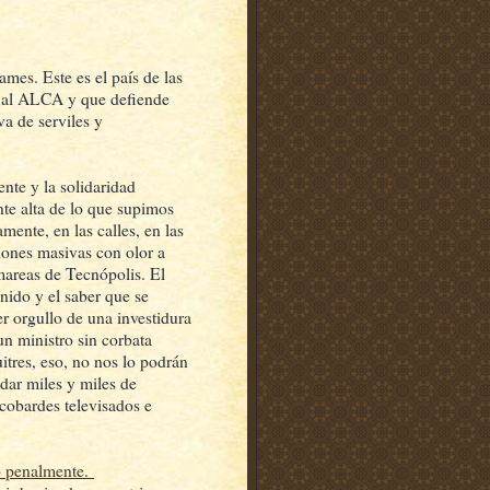
mes. Este es el país de las
O al ALCA y que defiende
a de serviles y
ente y la solidaridad
nte alta de lo que supimos
mente, en las calles, en las
niones masivas con olor a
mareas de Tecnópolis. El
nido y el saber que se
er orgullo de una investidura
un ministro sin corbata
itres, eso, no nos lo podrán
idar miles y miles de
cobardes televisados e
do penalmente.