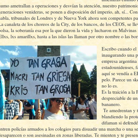
humo ametrallan a operaciones y desvían la atención, nuestro patrimonio, 
generaciones venideras, se ponen a disposición del imperio, ah, sí... Co
habla, tribunales de Londres y de Nueva York ahora son competentes par
La canaleta de los choreos de la City, de los bancos, de los CEOS, se ll
bolsa, la soberanía esa por la que dieron la vida y lucharon en Malvinas
Ellxs, lxs amarillxs, hasta a las islas las llaman por otro nombre o las bo
Escribo cuando el 
inaugurando una 
empresa argentina 
estadounidenses, f
aquí se vendía a 
pelo. Parece un sk
no lo es.
Es la traición a la
despreciable de un
bananero.
Te amedrentan y te
blandiendo la prote
difaman si defendé
entren policías armados a los colegios para disuadir una marcha o una se
desaparecen o son asesinadas en zonas liberadas. Te mienten y te prese