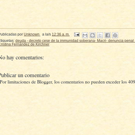
Publicadas por
Unknown
a la/s
12:36 a. m.
tiquetas:
deuda - decreto cese de la immunidad soberana- Macri- denuncia penal a
ristina Fernández de Kirchner
No hay comentarios:
Publicar un comentario
(Por limitaciones de Blogger, los comentarios no pueden exceder los 409