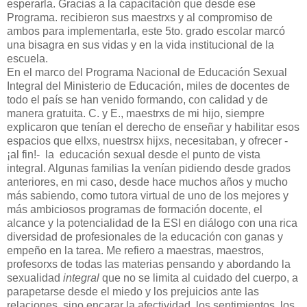
esperarla. Gracias a la capacitación que desde ese
Programa. recibieron sus maestrxs y al compromiso de
ambos para implementarla, este 5to. grado escolar marcó
una bisagra en sus vidas y en la vida institucional de la
escuela.
En el marco del Programa Nacional de Educación Sexual
Integral del Ministerio de Educación, miles de docentes de
todo el país se han venido formando, con calidad y de
manera gratuita. C. y E., maestrxs de mi hijo, siempre
explicaron que tenían el derecho de enseñar y habilitar esos
espacios que ellxs, nuestrsx hijxs, necesitaban, y ofrecer -
¡al fin!-
la
educación sexual desde el punto de vista
integral. Algunas familias la venían pidiendo desde grados
anteriores, en mi caso, desde hace muchos años y mucho
más sabiendo, como tutora virtual de uno de los mejores y
más ambiciosos programas de formación docente, el
alcance y la potencialidad de la ESI en diálogo con una rica
diversidad de profesionales de la educación con ganas y
empeño en la tarea. Me refiero a maestras, maestros,
profesorxs de todas las materias pensando y abordando la
sexualidad
integral
que no se limita al cuidado del cuerpo, a
parapetarse desde el miedo y los prejuicios ante las
relaciones, sino encarar la afectividad, los sentimientos, los