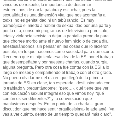
vínculos de respeto, la importancia de desarmar
estereotipos, de dar la palabra y escuchar, pues la
sexualidad es una dimensión vital que nos acompaña a
todxs, no es genitalidad ni un tabú rancio. Es muy
paradójico el miedo a hablar de sexualidad por una parte y
por la otra, consumir programas de televisión a puro culo,
tetas y violencia sexista; o dejar la pantalla prendida para
que chorree morbo ante el nuevo feminicidio de cada día,
anestesiándonos, sin pensar en las cosas que lo hicieron
posible, en lo que hacemos como sociedad para que ocurra.
Recuerdo que mi hijo tenía esa idea de la ESI por el trabajo
que desempeñaba y por nuestras charlas, cuando surgía
alguna pregunta. Pero otra cosa fue contar con la ESI a lo
largo de meses y compartiendo el trabajo con el otro grado.
No puedo olvidarme del día en que llegó de la primera
jornada de ESI en clase, tan esperada,
desilusionado con
lo trabjado y preguntándome:
“pero…¿ qué tiene que ver
con educación sexual integral eso que vimos hoy, “qué
común es ser diferentes?” y la conversación que
mantuvimos después. En un punto de la charla –
gran
discutidor, que me hace sentir orgullosísima- le adelanté, “ya
vas a ver cuánto, dentro de un tiempito quedará más claro”.