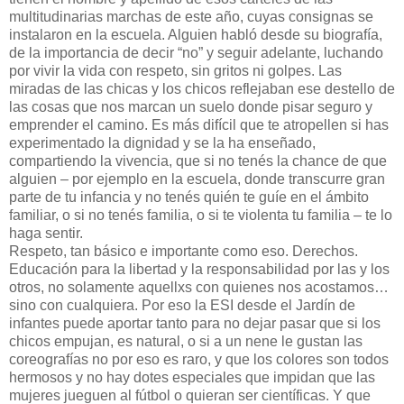
multitudinarias marchas de este año, cuyas consignas se
instalaron en la escuela. Alguien habló desde su biografía,
de la importancia de decir “no” y seguir adelante, luchando
por vivir la vida con respeto, sin gritos ni golpes. Las
miradas de las chicas y los chicos reflejaban ese destello de
las cosas que nos marcan un suelo donde pisar seguro y
emprender el camino. Es más difícil que te atropellen si has
experimentado la dignidad y se la ha enseñado,
compartiendo la vivencia, que si no tenés la chance de que
alguien – por ejemplo en la escuela, donde transcurre gran
parte de tu infancia y no tenés quién te guíe en el ámbito
familiar, o si no tenés familia, o si te violenta tu familia – te lo
haga sentir.
Respeto, tan básico e importante como eso. Derechos.
Educación para la libertad y la responsabilidad por las y los
otros, no solamente aquellxs con quienes nos acostamos…
sino con cualquiera. Por eso la ESI desde el Jardín de
infantes puede aportar tanto para no dejar pasar que si los
chicos empujan, es natural, o si a un nene le gustan las
coreografías no por eso es raro, y que los colores son todos
hermosos y no hay dotes especiales que impidan que las
mujeres jueguen al fútbol o quieran ser científicas. Y que