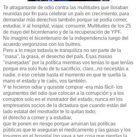
Te atragantaste de odio contra las multitudes que lloraban
reunidas por fin para celebrar un país en crecimiento, para
demandar más derechos también porque se podía comer,
estudiar, ir al hospital, viajar, consumir. Multitudes de los 25
de mayo del bicentenario y de la recuperación de YPF.
No imagino el bicentenario de la independencia luego del
acuerdo vergonzoso con los buitres.
Pero a lo mejor todavía te tranquiliza no ser parte de la
"masa", la grasa, el desecho del país. Esas masas
"manejadas" por la política mientras vos tenías lo que tenías
porque era solo fruto de tu sacrificio, claro...no necesitás a
nadie, o eso creíste hasta el momento en que te suelta la
mano el estado y te caés, vos también.
Y te hicieron odiar y quisiste comprar -era más fácil- los
argumentos del odio que colocan a la corrupción y a los
corruptos solo en el mostrador del estado, nunca en los
empresarios socios de la dictadura que cuando están del
lado estatal del mostrador te lo quitan todo;
el derecho a comer y a estudiar,
que te ponen en riesgo porque arruinan las políticas
públicas que te aseguran el medicamento y las gasas y los
insumos en el hospital (no vaya a ser cosa que pierdas la