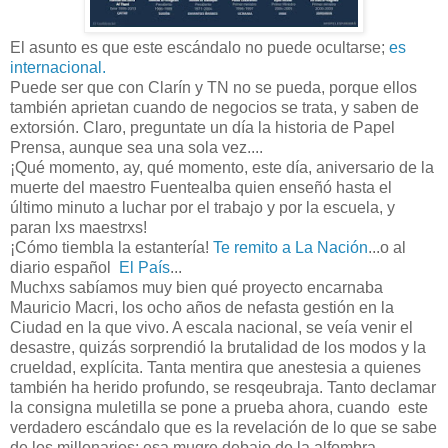
El asunto es que este escándalo no puede ocultarse;
es
internacional.
Puede ser que con Clarín y TN no se pueda, porque ellos
también aprietan cuando de negocios se trata, y saben de
extorsión. Claro, preguntate un día la historia de Papel
Prensa, aunque sea una sola vez....
¡Qué momento, ay, qué momento, este día, aniversario de la
muerte del maestro Fuentealba quien enseñó hasta el
último minuto a luchar por el trabajo y por la escuela, y
paran lxs maestrxs!
¡Cómo tiembla la estantería!
Te remito a La Nación
...o al
diario español
El País
...
Muchxs sabíamos muy bien qué proyecto encarnaba
Mauricio Macri, los ocho años de nefasta gestión en la
Ciudad en la que vivo. A escala nacional, se veía venir el
desastre, quizás sorprendió la brutalidad de los modos y la
crueldad, explícita. Tanta mentira que anestesia a quienes
también ha herido profundo, se resqeubraja. Tanto declamar
la consigna muletilla se pone a prueba ahora, cuando este
verdadero escándalo que es la revelación de lo que se sabe
de los millonarios; esa mugre debajo de la alfombra,