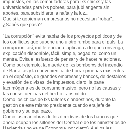
impuestos, en las computadoras para lxs chicxs y las
universidades para lxs pobres, para jubilar gente sin
aportes, para subsidiarte la nafta y la luz...
Que si te gobiernan empresarios no necesitan "robar"...
¿Sabés qué pasa?
"La corrupción" evita hablar de los proyectos políticos y de
los conflictos que supone uno u otro rumbo para el país. La
corrupción, así, indiferenciada, aplicada a lo que convenga,
explicación disponible, fácil, simple, pegadizo, como un
mantra. Evita el esfuerzo de pensar y de hacer relaciones.
Como por ejemplo, la muerte de lxs bomberxs del incendio
de Barracas y la conveniencia de borrar pruebas existentes
en el depósito, de grandes empresas y bancos, de desfalcos
y evasión de divisas, de impuestos, claro, la parte
lacrimógena es de consumo masivo, pero no las causas y
las consecuencias del hecho transmitido.
Como los chicxs de lxs talleres clandestinos, durante la
gestión de este mismo presidente cuando era jefe de
gobierno y su equipazo.
Como las maniobras de los directivos de los bancos que
ahora ocupan los sillones del Central o de los ministerios de
Hacienda ( no ya de Economía, por cierto). A ellos les