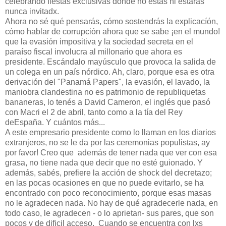
celebrando fiestas exclusivas donde no estás ni estarás
nunca invitadx.
Ahora no sé qué pensarás, cómo sostendrás la explicacíón,
cómo hablar de corrupción ahora que se sabe ¡en el mundo!
que la evasión impositiva y la sociedad secreta en el
paraíso fiscal involucra al millonario que ahora es
presidente. Escándalo mayúsculo que provoca la salida de
un colega en un país nórdico. Ah, claro, porque esa es otra
derivación del "Panamá Papers", la evasión, el lavado, la
maniobra clandestina no es patrimonio de republiquetas
bananeras, lo tenés a David Cameron, el inglés que pasó
con Macri el 2 de abril, tanto como a la tía del Rey
deEspaña. Y cuántos más...
A este empresario presidente como lo llaman en los diarios
extranjeros, no se le da por las ceremonias populistas, ay
por favor! Creo que además de tener nada que ver con esa
grasa, no tiene nada que decir que no esté guionado. Y
además, sabés, prefiere la acción de shock del decretazo;
en las pocas ocasiones en que no puede evitarlo, se ha
encontrado con poco reconocimiento, porque esas masas
no le agradecen nada. No hay de qué agradecerle nada, en
todo caso, le agradecen - o lo aprietan- sus pares, que son
pocos y de dificil acceso. Cuando se encuentra con lxs