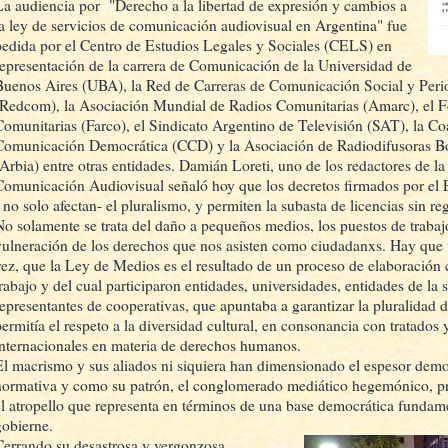
La audiencia por "Derecho a la libertad de expresión y cambios a
la ley de servicios de comunicación audiovisual en Argentina" fue
pedida por el Centro de Estudios Legales y Sociales (CELS) en
representación de la carrera de Comunicación de la Universidad de
Buenos Aires (UBA), la Red de Carreras de Comunicación Social y Per
(Redcom), la Asociación Mundial de Radios Comunitarias (Amarc), el F
Comunitarias (Farco), el Sindicato Argentino de Televisión (SAT), la Co
Comunicación Democrática (CCD) y la Asociación de Radiodifusoras Bon
(Arbia) entre otras entidades. Damián Loreti, uno de los redactores de l
Comunicación Audiovisual señaló hoy que los decretos firmados por el 
- no solo afectan- el pluralismo, y permiten la subasta de licencias sin re
No solamente se trata del daño a pequeños medios, los puestos de trabajo
vulneración de los derechos que nos asisten como ciudadanxs. Hay que vo
vez, que la Ley de Medios es el resultado de un proceso de elaboración 
rabajo y del cual participaron entidades, universidades, entidades de la s
representantes de cooperativas, que apuntaba a garantizar la pluralidad 
permitía el respeto a la diversidad cultural, en consonancia con tratados 
internacionales en materia de derechos humanos.
El macrismo y sus aliados ni siquiera han dimensionado el espesor demo
normativa y como su patrón, el conglomerado mediático hegemónico, pre
el atropello que representa en términos de una base democrática fundam
gobierne.
Cerrando su desastrosa y vergonzosa