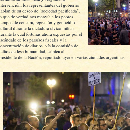
intervención, los representantes del gobierno
hablan de su deseo de "sociedad pacificada",
lo que de verdad nos reenvía a los peores
tiempos de censura, represión y genocidio
ultural durante la dictadura cívico militar
durante la cual fortunas ahora expuestas por el
escándalo de los paraísos fiscales y la
concentración de diarios vía la comisión de
delitos de lesa humanidad, salpica al
presidente de la Nación, repudiado ayer en varias ciudades argentinas.