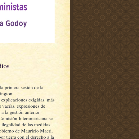
dios
la primera sesión de la
ington.
s explicaciones exigidas, más
s vacías, expresiones de
 a la gestión anterior.
 Comisión Interamericana se
a ilegalidad de las medidas
gobierno de Mauricio Macri,
r tierra con el derecho a la