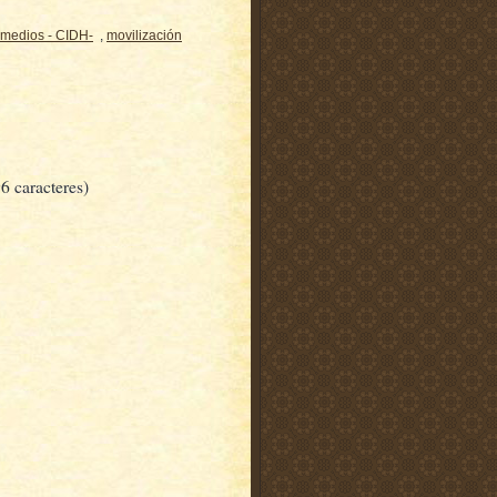
e medios - CIDH-
,
movilización
6 caracteres)