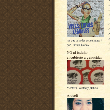
c
¿A qué te podés acostumbrar?
por Daniela Godoy
NO al indulto
encubierto a genocidas
Memoria, verdad y justicia
Araceli