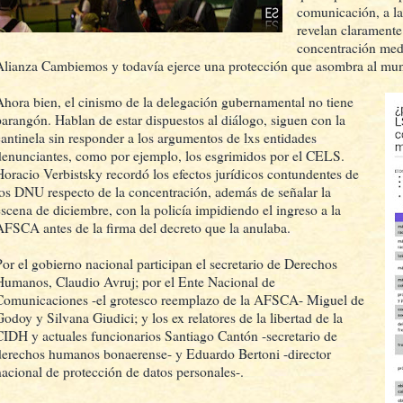
comunicación, a la
revelan claramente
concentración medi
Alianza Cambiemos y todavía ejerce una protección que asombra al mu
Ahora bien, el cinismo de la delegación gubernamental no tiene
parangón. Hablan de estar dispuestos al diálogo, siguen con la
cantinela sin responder a los argumentos de lxs entidades
denunciantes, como por ejemplo, los esgrimidos por el CELS.
Horacio Verbistsky recordó los efectos jurídicos contundentes de
los DNU respecto de la concentración, además de señalar la
escena de diciembre, con la policía impidiendo el ingreso a la
AFSCA antes de la firma del decreto que la anulaba.
Por el gobierno nacional participan el secretario de Derechos
Humanos, Claudio Avruj; por el Ente Nacional de
Comunicaciones -el grotesco reemplazo de la AFSCA- Miguel de
Godoy y Silvana Giudici; y los ex relatores de la libertad de la
CIDH y actuales funcionarios Santiago Cantón -secretario de
derechos humanos bonaerense- y Eduardo Bertoni -director
nacional de protección de datos personales-.