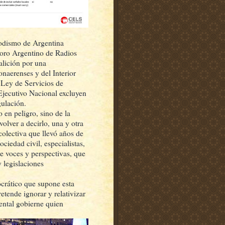
iodismo de Argentina
oro Argentino de Radios
alición por una
aerenses y del Interior
a Ley de Servicios de
Ejecutivo Nacional excluyen
gulación.
 en peligro, sino de la
lver a decirlo, una y otra
colectiva que llevó años de
ociedad civil, especialistas,
de voces y perspectivas, que
y legislaciones
crático que supone esta
tende ignorar y relativizar
ental gobierne quien