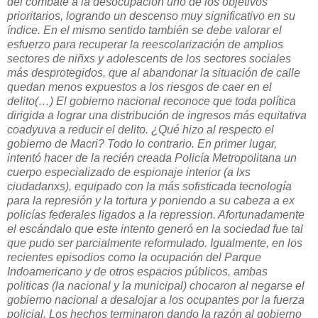
del combate a la desocupación uno de los objetivos
prioritarios, logrando un descenso muy significativo en su
índice. En el mismo sentido también se debe valorar el
esfuerzo para recuperar la reescolarización de amplios
sectores de niñxs y adolescents de los sectores sociales
más desprotegidos, que al abandonar la situación de calle
quedan menos expuestos a los riesgos de caer en el
delito(…) El gobierno nacional reconoce que toda política
dirigida a lograr una distribución de ingresos más equitativa
coadyuva a reducir el delito. ¿Qué hizo al respecto el
gobierno de Macri? Todo lo contrario. En primer lugar,
intentó hacer de la recién creada Policía Metropolitana un
cuerpo especializado de espionaje interior (a lxs
ciudadanxs), equipado con la más sofisticada tecnología
para la represión y la tortura y poniendo a su cabeza a ex
policías federales ligados a la repression. Afortunadamente
el escándalo que este intento generó en la sociedad fue tal
que pudo ser parcialmente reformulado. Igualmente, en los
recientes episodios como la ocupación del Parque
Indoamericano y de otros espacios públicos, ambas
politicas (la nacional y la municipal) chocaron al negarse el
gobierno nacional a desalojar a los ocupantes por la fuerza
policial. Los hechos terminaron dando la razón al gobierno