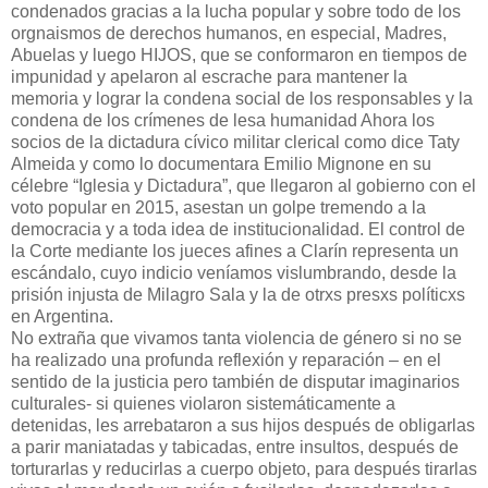
condenados gracias a la lucha popular y sobre todo de los
orgnaismos de derechos humanos, en especial, Madres,
Abuelas y luego HIJOS, que se conformaron en tiempos de
impunidad y apelaron al escrache para mantener la
memoria y lograr la condena social de los responsables y la
condena de los crímenes de lesa humanidad Ahora los
socios de la dictadura cívico militar clerical como dice Taty
Almeida y como lo documentara Emilio Mignone en su
célebre “Iglesia y Dictadura”, que llegaron al gobierno con el
voto popular en 2015, asestan un golpe tremendo a la
democracia y a toda idea de institucionalidad. El control de
la Corte mediante los jueces afines a Clarín representa un
escándalo, cuyo indicio veníamos vislumbrando, desde la
prisión injusta de Milagro Sala y la de otrxs presxs políticxs
en Argentina.
No extraña que vivamos tanta violencia de género si no se
ha realizado una profunda reflexión y reparación – en el
sentido de la justicia pero también de disputar imaginarios
culturales- si quienes violaron sistemáticamente a
detenidas, les arrebataron a sus hijos después de obligarlas
a parir maniatadas y tabicadas, entre insultos, después de
torturarlas y reducirlas a cuerpo objeto, para después tirarlas