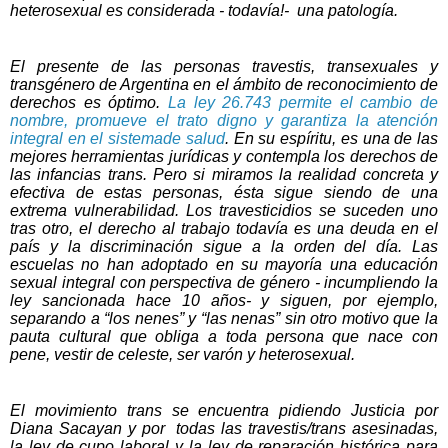
heterosexual es considerada - todavía!- una patología.
El presente de las personas travestis, transexuales y
transgénero de Argentina en el ámbito de reconocimiento de
derechos es óptimo.
La ley 26.743 permite el cambio de
nombre, promueve el trato digno y garantiza la atención
integral en el sistemade salud
. En su espíritu, es una de las
mejores herramientas jurídicas y contempla los derechos de
las infancias trans. Pero si miramos la realidad concreta y
efectiva de estas personas, ésta sigue siendo de una
extrema vulnerabilidad. Los travesticidios se suceden uno
tras otro, el derecho al trabajo todavía es una deuda en el
país y la discriminación sigue a la orden del día. Las
escuelas no han adoptado en su mayoría una educación
sexual integral con perspectiva de género - incumpliendo la
ley sancionada hace 10 años- y siguen, por ejemplo,
separando a “los nenes” y “las nenas” sin otro motivo que la
pauta cultural que obliga a toda persona que nace con
pene, vestir de celeste, ser varón y heterosexual.
El movimiento trans se encuentra pidiendo
Justicia por
Diana Sacayan
y por todas las travestis/trans asesinadas,
la ley de cupo laboral y la ley de reparación histórica para