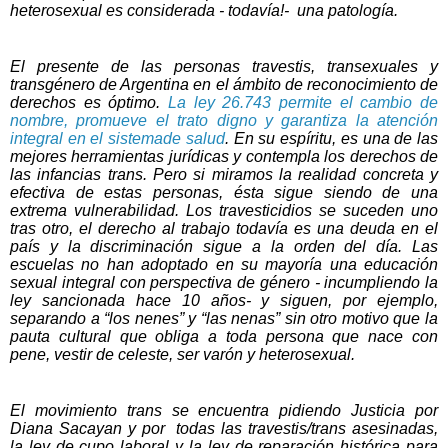
heterosexual es considerada - todavía!- una patología.
El presente de las personas travestis, transexuales y
transgénero de Argentina en el ámbito de reconocimiento de
derechos es óptimo.
La ley 26.743 permite el cambio de
nombre, promueve el trato digno y garantiza la atención
integral en el sistemade salud
. En su espíritu, es una de las
mejores herramientas jurídicas y contempla los derechos de
las infancias trans. Pero si miramos la realidad concreta y
efectiva de estas personas, ésta sigue siendo de una
extrema vulnerabilidad. Los travesticidios se suceden uno
tras otro, el derecho al trabajo todavía es una deuda en el
país y la discriminación sigue a la orden del día. Las
escuelas no han adoptado en su mayoría una educación
sexual integral con perspectiva de género - incumpliendo la
ley sancionada hace 10 años- y siguen, por ejemplo,
separando a “los nenes” y “las nenas” sin otro motivo que la
pauta cultural que obliga a toda persona que nace con
pene, vestir de celeste, ser varón y heterosexual.
El movimiento trans se encuentra pidiendo
Justicia por
Diana Sacayan
y por todas las travestis/trans asesinadas,
la ley de cupo laboral y la ley de reparación histórica para