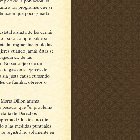
empleo de la población, la
staria a los programas que si
dinación que poco y nada
estatal aislada de las demás
o - sólo comprensible si
nta la fragmentación de las
ujeres cuando jamás éstas se
bajadorxs, de las
n. No ser objeto de un
o te gaseen si ejercés de
a sin justa causa cursando
es de familia, obreros o
 Marta Dillon afirma,
o pasado, que "el problema
retaría de Derechos
uprema de Justicia no dió
ido a las medidas puntuales
se registró no solamente en