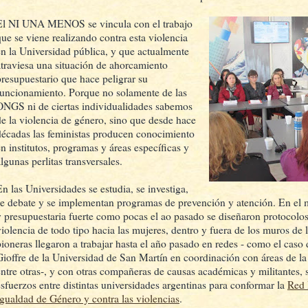
El NI UNA MENOS se vincula con el trabajo
que se viene realizando contra esta violencia
en la Universidad pública, y que actualmente
atraviesa una situación de ahorcamiento
presupuestario que hace peligrar su
funcionamiento. Porque no solamente de las
ONGS ni de ciertas individualidades sabemos
de la violencia de género, sino que desde hace
décadas las feministas producen conocimiento
en institutos, programas y áreas específicas y
lgunas perlitas transversales.
En las Universidades se estudia, se investiga,
se debate y se implementan programas de prevención y atención. En el ma
y presupuestaria fuerte como pocas el ao pasado se diseñaron protocolos
violencia de todo tipo hacia las mujeres, dentro y fuera de los muros de
pioneras llegaron a trabajar hasta el año pasado en redes - como el caso
Gioffre de la Universidad de San Martín en coordinación con áreas de la
entre otras-, y con otras compañeras de causas académicas y militantes, 
esfuerzos entre distintas universidades argentinas para conformar la
Red 
Igualdad de Género y contra las violencias
.