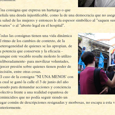
Una consigna que expresa un hartazgo o que
señala una deuda injustificable, como la de una democracia que no asegu
la salud de las mujeres y entonces le da espesor simbólico al "saquen sus
varios" o al "aborto legal en el hospital".
Todas las consignas tienen una vida dinámica
al ritmo de los cambios de contexto, de la
heterogeneidad de quienes se las apropian, de
la potencia que conserven y la eficacia -
aunque este vocablo resulte molesto lo utilizo
deliberadamente- para movilizar voluntades,
ejercer presión sobre quienes tienen poder de
ecisión, entre otras cosas.
El caso de la consigna "NI UNA MENOS' con
a cual se ganó la calle el 3 de junio del año
pasado para demandar acciones y conciencia
colectiva frente a una realidad espantosa de
feminicidios que no podía seguir siendo un
lugar común de descripciones resignadas y morbosas, no escapa a esta vi
anteriormente.