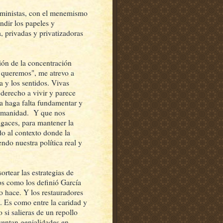
eministas, con el menemismo
ndir los papeles y
, privadas y privatizadoras
ción de la concentración
 queremos", me atrevo a
a y los sentidos. Vivas
derecho a vivir y parece
a haga falta fundamentar y
humanidad. Y que nos
gaces, para mantener la
o al contexto donde la
ndo nuestra política real y
ortear las estrategias de
os como los definió García
o hace. Y los restauradores
o. Es como entre la caridad y
o si salieras de un repollo
nventan genialidades en