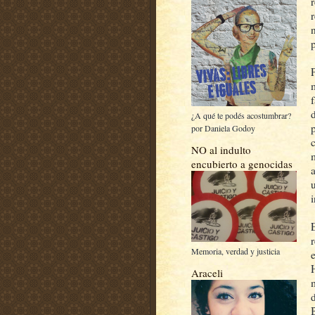
r
¿A qué te podés acostumbrar?
por Daniela Godoy
NO al indulto
encubierto a genocidas
Memoria, verdad y justicia
Araceli