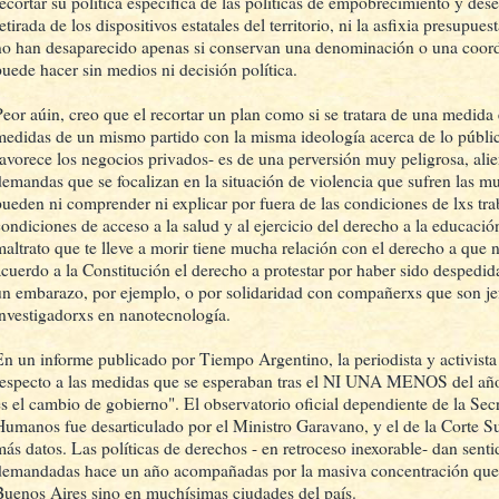
recortar su política específica de las políticas de empobrecimiento y des
etirada de los dispositivos estatales del territorio, ni la asfixia presupue
no han desaparecido apenas si conservan una denominación o una coor
puede hacer sin medios ni decisión política.
Peor aúin, creo que el recortar un plan como si se tratara de una medida 
medidas de un mismo partido con la misma ideología acerca de lo públic
favorece los negocios privados- es de una perversión muy peligrosa, alie
demandas que se focalizan en la situación de violencia que sufren las m
pueden ni comprender ni explicar por fuera de las condiciones de lxs tra
condiciones de acceso a la salud y al ejercicio del derecho a la educació
maltrato que te lleve a morir tiene mucha relación con el derecho a que n
acuerdo a la Constitución el derecho a protestar por haber sido despedid
un embarazo, por ejemplo, o por solidaridad con compañerxs que son jef
investigadorxs en nanotecnología.
En un informe publicado por Tiempo Argentino, la periodista y activista
respecto a las medidas que se esperaban tras el NI UNA MENOS del añ
es el cambio de gobierno". El observatorio oficial dependiente de la Sec
Humanos fue desarticulado por el Ministro Garavano, y el de la Corte S
más datos. Las políticas de derechos - en retroceso inexorable- dan sent
demandadas hace un año acompañadas por la masiva concentración que 
Buenos Aires sino en muchísimas ciudades del país.