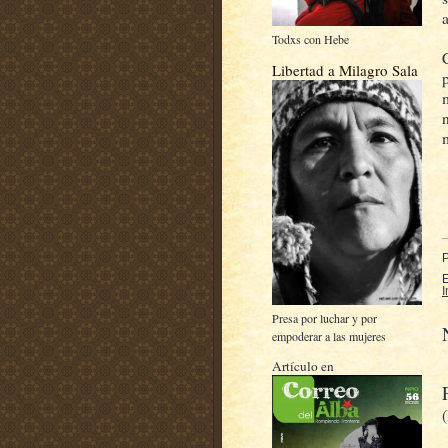
Todxs con Hebe
Libertad a Milagro Sala
E
I
Presa por luchar y por
empoderar a las mujeres
Artículo en