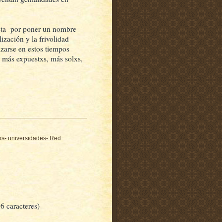
sta -por poner un nombre
ización y la frivolidad
izarse en estos tiempos
a más expuestxs, más solxs,
os- universidades- Red
6 caracteres)