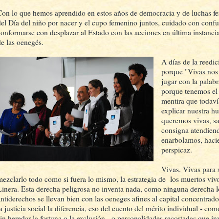
Con lo que hemos aprendido en estos años de democracia y de luchas f
del Día del niño por nacer y el cupo femenino juntos, cuidado con confu
conformarse con desplazar al Estado con las acciones en última instancia
de las oenegés.
A días de la reedi
porque "Vivas nos
jugar con la palabr
porque tenemos el 
mentira que todaví
explicar nuestra 
queremos vivas, sa
consigna atendiend
enarbolamos, hacie
perspicaz.
Vivas. Vivas para s
mezclarlo todo como si fuera lo mismo, la estrategia de los muertos viv
Linera. Esta derecha peligrosa no inventa nada, como ninguna derecha l
antiderechos se llevan bien con las oeneges afines al capital concentrad
a justicia social la diferencia, eso del cuento del mérito individual - com
sin heredar la fortuna o la exclusión - o personalidades recortadas que i