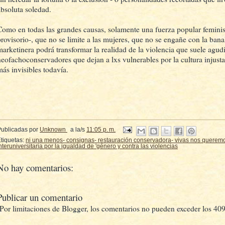
absoluta soledad.
Como en todas las grandes causas, solamente una fuerza popular femini
provisorio-, que no se limite a las mujeres, que no se engañe con la banal
marketinera podrá transformar la realidad de la violencia que suele agud
neofachoconservadores que dejan a lxs vulnerables por la cultura injust
más invisibles todavía.
Publicadas por
Unknown
a la/s
11:05 p. m.
tiquetas:
ni una menos- consignas- restauración conservadora- vivas nos querem
nteruniversitaria por la igualdad de 'género y contra las violencias
No hay comentarios:
Publicar un comentario
(Por limitaciones de Blogger, los comentarios no pueden exceder los 409