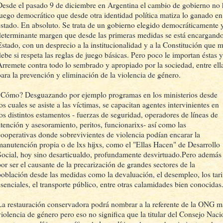
Desde el pasado 9 de diciembre en Argentina el cambio de gobierno no h
juego democrático que desde otra identidad política matiza lo ganado en 
estado. En absoluto. Se trata de un gobierno elegido democráticamente
determinante margen que desde las primeras medidas se está encargando 
Estado, con un desprecio a la institucionalidad y a la Constitución que m
debe si respeta las reglas de juego básicas. Pero poco le importan éstas 
Arremete contra todo lo sembrado y apropiado por la sociedad, entre ellas
para la prevención y eliminación de la violencia de género.
¿Cómo? Desguazando por ejemplo programas en los ministerios desde
os cuales se asiste a las víctimas, se capacitan agentes intervinientes en
los distintos estamentos - fuerzas de seguridad, operadores de líneas de
atención y asesoramiento, peritos, funcionarixs- así como las
cooperativas donde sobrevivientes de violencia podían encarar la
manutención propia o de lxs hijxs, como el "Ellas Hacen" de Desarrollo
Social, hoy sino desarticualdo, profundamente desvirtuado.Pero además
por ser el causante de la precarización de grandes sectores de la
población desde las medidas como la devaluación, el desempleo, los tari
esenciales, el transporte público, entre otras calamidades bien conocidas
La restauración conservadora podrá nombrar a la referente de la ONG m
violencia de género pero eso no significa que la titular del Consejo Nac