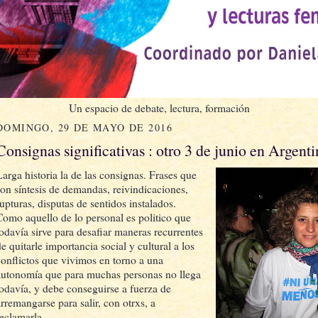
Un espacio de debate, lectura, formación
DOMINGO, 29 DE MAYO DE 2016
Consignas significativas : otro 3 de junio en Argenti
Larga historia la de las consignas. Frases que
son síntesis de demandas, reivindicaciones,
rupturas, disputas de sentidos instalados.
Como aquello de lo personal es politico que
todavía sirve para desafiar maneras recurrentes
e quitarle importancia social y cultural a los
conflictos que vivimos en torno a una
autonomía que para muchas personas no llega
todavía, y debe conseguirse a fuerza de
arremangarse para salir, con otrxs, a
reclamarla.