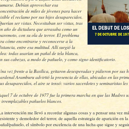
sumarse. Debían aprovechar esa
concentración de miles de jóvenes para hacer
visible el reclamo por sus hijos desaparecidos.
Querían ser vistas. Necesitaban ser vistas, tras
un año de dictadura que arrasaba como un
maremoto, con su ola de terror. El problema
era cómo encontrarse y reconocerse a la
istancia, entre esa multitud. Allí surgió la
idea: todas usarían un pañal de tela blanca,
en sus cabezas, a modo de pañuelo, y como signo identificatorio.
Una vez frente a la Basílica, gritaron desesperadas y pidieron por sus 
cardenal Aramburu advirtió la presencia de ellas, ubicadas en las primer
sus desaparecidos, el aire se tensó: varios sacerdotes y seminaristas le
Aquel 7 de octubre de 1977 fue la primera marcha en que las Madres u
e irremplazables pañuelos blancos.
La intervención me llevó a recordar algunas cosas y a pensar una vez más
resistente y demoledor del terror, de aquella estrategia de aparición en l
pañal/pañuelo, el símbolo por excelencia de una lucha que sigue y segu