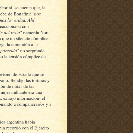
 Gorini, se cuenta que, la
"nos
Hebe de Bonafini:
os la verdad, Ahí
reaccionaba con
e del resto"
recuerda Nora
a que un silencio cómplice
ega la comunión a la
saparecido"
no sorprende
co la tensión cómplice de
rrorismo de Estado que se
ado. Bendijo las torturas y
ción de niñxs de las
mujer militante era una
, extrajo información- el
ionando a compañeras/os y a
lica argentina había
n recorrió con el Ejército