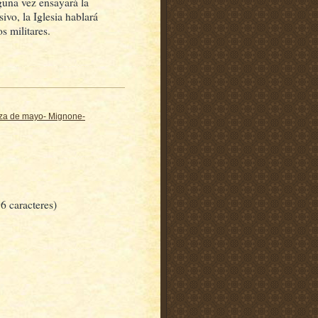
una vez ensayará la
ivo, la Iglesia hablará
s militares.
aza de mayo- Mignone-
6 caracteres)