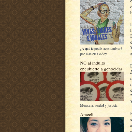
¿A qué te podés acostumbrar?
por Daniela Godoy
NO al indulto
encubierto a genocidas
Memoria, verdad y justicia
Araceli
a