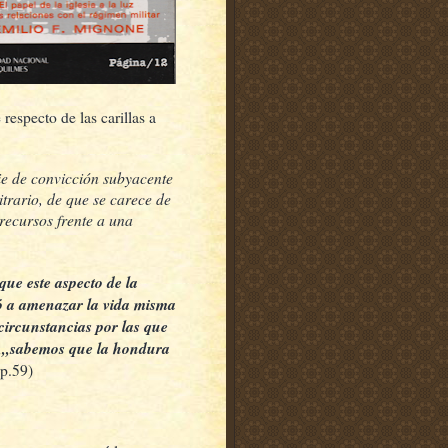
especto de las carillas a
ie de convicción subyacente
itrario, de que se carece de
recursos frente a una
que este aspecto de la
gó a amenazar la vida misma
ircunstancias por las que
o,,,sabemos que la hondura
p.59)
.