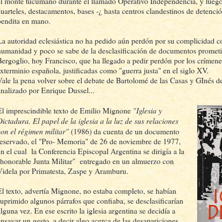
el monte tucumano durante el llamado Operativo Independencia, y luego
cuarteles, destacamentos, bases -¿ hasta centros clandestinos de detenci
bendita en mano.
La autoridad eclesiástica no ha pedido aún perdón por su complicidad c
humanidad y poco se sabe de la desclasificación de documentos prometi
Bergoglio, hoy Francisco, que ha llegado a pedir perdón por los crímene
exterminio española, justificadas como "guerra justa" en el siglo XV.
Vale la pena volver sobre el debate de Bartolomé de las Casas y GInés 
analizado por Enrique Dussel...
"Iglesia y
El imprescindible texto de Emilio Mignone
Dictadura. El papel de la iglesia a la luz de sus relaciones
con el régimen militar"
(1986) da cuenta de un documento
reservado, el "Pro- Memoria" de 26 de noviembre de 1977,
en el cual la Conferencia Episcopal Argentina se dirigía a la
"honorable Junta Militar" entregado en un almuerzo con
Videla por Primatesta, Zaspe y Aramburu.
El texto, advertía Mignone, no estaba completo, se habían
suprimido algunos párrafos que confiaba, se desclasificarían
lguna vez. En ese escrito la iglesia argentina se decidía a
ensayar un gesto, a decir algo acerca de las desapariciones