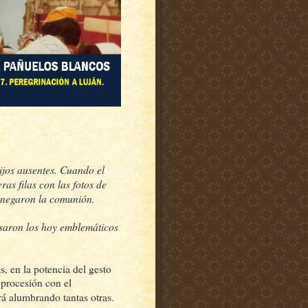
hijos ausentes. Cuando el
as filas con las fotos de
s negaron la comunión.
saron los hoy emblemáticos
, en la potencia del gesto
a procesión con el
irá
alumbrando tantas otras.