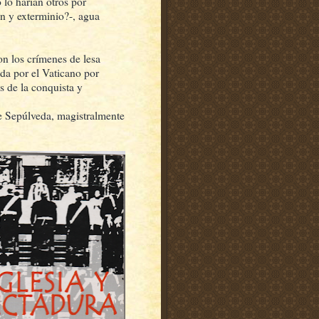
 lo harían otros por
ón y exterminio?-, agua
on los crímenes de lesa
da por el Vaticano por
s de la conquista y
de Sepúlveda, magistralmente