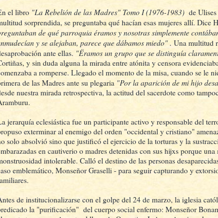
"La Rebelión de las Madres"
Tomo I (1976-1983)
En el libro
de Ulises
multitud sorprendida, se preguntaba qué hacían esas mujeres allí. Dice 
preguntaban de qué parroquia éramos y nosotras simplemente contábam
enmudecían y se alejaban, parece que dábamos miedo" .
Una multitud 
"Ëramos un grupo que se distinguía clarament
desaprobación ante ellas.
Cortiñas, y sin duda alguna la mirada entre atónita y censora evidenciab
comenzaba a romperse. Llegado el momento de la misa, cuando se le ni
"Por la aparición de mi hijo de
primera de las Madres ante su plegaria
desde nuestra mirada retrospectiva, la actitud del sacerdote como tampo
Aramburu.
La jerarquía eclesiástica fue un participante activo y responsable del te
propuso exterminar al enemigo del orden "occidental y cristiano" amenaz
o solo absolvió sino que justificó el ejercicio de la torturas y la sustrac
embarazadas en cautiverio o madres detenidas con sus hijxs porque una 
monstruosidad intolerable. Calló el destino de las personas desaparecidas
caso emblemático, Monseñor Graselli - para seguir capturando y extors
amiliares.
Antes de institucionalizarse con el golpe del 24 de marzo, la iglesia cató
predicado la "purificación" del cuerpo social enfermo: Monseñor Bonami