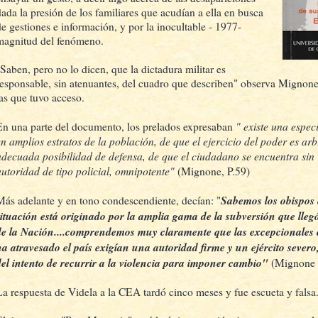
dada la presión de los familiares que acudían a ella en busca
de gestiones e información, y por la inocultable - 1977-
magnitud del fenómeno.
"Saben, pero no lo dicen, que la dictadura militar es
responsable, sin atenuantes, del cuadro que describen" observa Mignone r
las que tuvo acceso.
" existe una espec
En una parte del documento, los prelados expresaban
en amplios estratos de la población, de que el ejercicio del poder es arb
adecuada posibilidad de defensa, de que el ciudadano se encuentra sin 
autoridad de tipo policial, omnipotente"
(Mignone, P.59)
Sabemos los obispos 
Más adelante y en tono condescendiente, decían: "
situación está originado por la amplia gama de la subversión que lle
de la Nación....comprendemos muy claramente que las excepcionales c
ha atravesado el país exigían una autoridad firme y un ejército sever
del intento de recurrir a la violencia para imponer cambio"
(Mignone 
La respuesta de Videla a la CEA tardó cinco meses y fue escueta y falsa