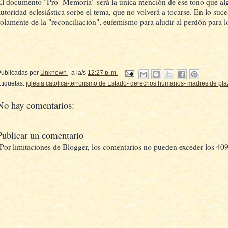
El documento "Pro- Memoria" será la única mención de ese tono que alg
autoridad eclesiástica sorbe el tema, que no volverá a tocarse. En lo suces
solamente de la "reconciliación", eufemismo para aludir al perdón para lo
Publicadas por
Unknown
a la/s
12:27 p. m.
tiquetas:
iglesia catolica-terrorismo de Estado- derechos humanos- madres de pl
No hay comentarios:
Publicar un comentario
(Por limitaciones de Blogger, los comentarios no pueden exceder los 409