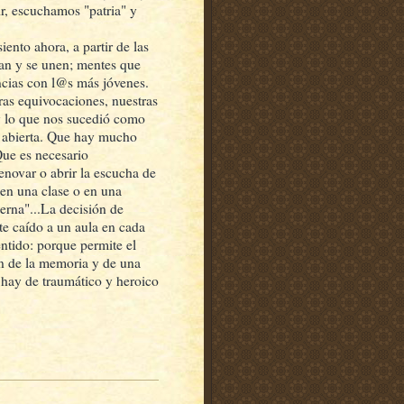
r, escuchamos "patria" y
ento ahora, a partir de las
an y se unen; mentes que
ncias con l@s más jóvenes.
as equivocaciones, nuestras
 y lo que nos sucedió como
a abierta. Que hay mucho
Que es necesario
novar o abrir la escucha de
r en una clase o en una
erna"...La decisión de
e caído a un aula en cada
entido: porque permite el
ón de la memoria y de una
 hay de traumático y heroico