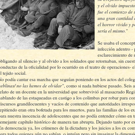
y el olvido impuesto
fue el comienzo de
una gran cantidad 
el horror vivido y p
sería el mismo.
"
Se usaba el concept
infección adentro - 
esclarecimiento de 
obligando al silencio y al olvido a los soldados que retornaban, sin cuest
conductas de la oficialidad por lo ocurrido en el teatro de operaciones- 
l tejido social.
No podía cantar esa marcha que seguían poniendo en los actos del cole
neblinas/ no las hemos de olvidar"
, como si nada hubiese pasado. Seis a
relato de un docente en la universidad que sobrevivió al masacrado Regi
hablando de las estaqueadas en castigo a los colimbas por robar para co
discursos grandilocuentes y vacíos de contenido que autoridades irresp
repitiendo eran otra bofetada para los muertos, para las familias de los 
para nuestra inocencia de adolescentes que no podía entender cómo en t
semejante capítulo histórico de manera tan abrupta. Dejando tanto por ex
En democracia ya, los crímenes de la dictadura y los juicios a los ex c
para todos quienes aún no sabían, o intuían pero sin imaginar la dimensi