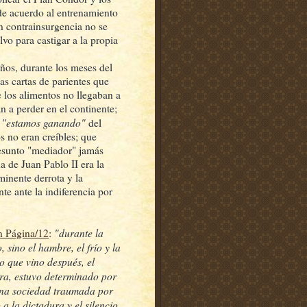
de acuerdo al entrenamiento
 contrainsurgencia no se
lvo para castigar a la propia
ños, durante los meses del
las cartas de parientes que
e los alimentos no llegaban a
an a perder en el continente;
"estamos ganando"
s
del
s no eran creíbles; que
esunto "mediador" jamás
a de Juan Pablo II era la
minente derrota y la
te ante la indiferencia por
"durante la
en Página/12
:
sino el hambre, el frío y la
o que vino después, el
rra, estuvo determinado por
 una sociedad traumada por
 a la dictadura y el silencio