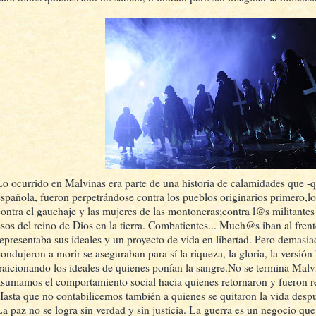
Lo ocurrido en Malvinas era parte de una historia de calamidades que -q
española, fueron perpetrándose contra los pueblos originarios primero,l
contra el gauchaje y las mujeres de las montoneras;contra l@s militantes
esos del reino de Dios en la tierra. Combatientes... Much@s iban al fre
representaba sus ideales y un proyecto de vida en libertad. Pero demasia
condujeron a morir se aseguraban para sí la riqueza, la gloria, la versión
traicionando los ideales de quienes ponían la sangre.No se termina Malv
asumamos el comportamiento social hacia quienes retornaron y fueron r
Hasta que no contabilicemos también a quienes se quitaron la vida despu
La paz no se logra sin verdad y sin justicia. La guerra es un negocio qu