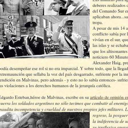
deberes realizados 
del Comando Sur en
aplicaban ahora...sa
tropa.
A pesar de mis 14 a
conflicto sabía por 
vivían en el sur, qu
las islas y se echab
que los altisonante
noticiero 60 Minuto
Alexander Haig, pr
podía desempeñar ese rol si no era imparcial. Y sobre todo, que la llegad
extremaunción que sellaba la voz del país desgarrado, sufriente por la in
rendición en Malvinas, pero además - y esto no lo sabía entonces- sufrien
las violaciones a los derechos humanos de la jerarquía católica.
Edgardo Esteban,héroe de Malvinas, escribe en su
artículo de opinión 
guerra los soldados argentinos no sólo tuvimos que combatir al enemigo, 
inaudita incompetencia y crueldad de nuestros propios jefes militares.
L
regreso, la posgue
la indiferencia de
su irreflexivo apoyo