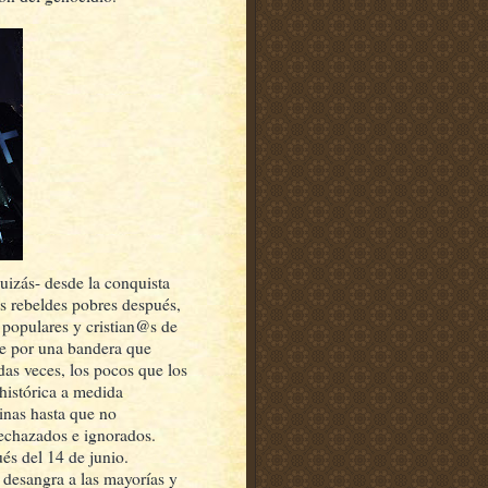
uizás- desde la conquista
os rebeldes pobres después,
 populares y cristian@s de
nte por una bandera que
das veces, los pocos que los
 histórica a medida
inas hasta que no
echazados e ignorados.
és del 14 de junio.
e desangra a las mayorías y