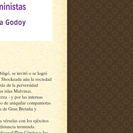
ligó, se invitó o se logró
n. Shockeada aún la sociedad
más de la perversidad
as islas Malvinas.
rza - y por las internas
io de aniquilar compatriotas
ta de Gran Bretaña y
a vérselas con los ejércitos
distancia tremenda.
plicar el Plan Cóndor y los