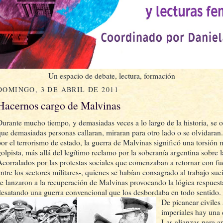
Un espacio de debate, lectura, formación
DOMINGO, 3 DE ABRIL DE 2011
Hacernos cargo de Malvinas
Durante mucho tiempo, y demasiadas veces a lo largo de la historia, se ob
que demasiadas personas callaran, miraran para otro lado o se olvidara
por el terrorismo de estado, la guerra de Malvinas significó una torsión 
golpista, más allá del legítimo reclamo por la soberanía argentina sobre l
Acorralados por las protestas sociales que comenzaban a retornar con fue
entre los sectores militares-, quienes se habían consagrado al trabajo suc
se lanzaron a la recuperación de Malvinas provocando la lógica respues
desatando una guerra convencional que los desbordaba en todo sentido.
De picanear civiles 
imperiales hay una 
Las alianzas para a