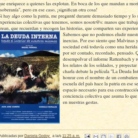
que enriquece a quienes las explotan. En boca de los que mandan a mori
"soberanía", pero en ese caso, ¡significan otra cosa!
Si hay algo como la patria, me pregunté durante demasiado tiempo y lo si
experiencias colectivas que tenemos, somos nosotr@s: manos que trabaj
crean, que recuerdan y recogen las historias, que comparten sus experie
Sabemos que no podemos eludir nuestr
inercias. Por eso siento que Malvinas
sociedad está todavía como una herid
por ser contado, recordado, pensado. 
desempolvar el informe Rattenbach y re
los relatos de los soldados, y proyecta
charla debate la película "La Deuda Int
honrar con el nombre de un combatient
escuela del país hace la patria en ese s
espacio necesario para esa construcci
conciencia colectiva que asuma lo que
en nuestras gestas.
Publicadas por
Daniela Godoy
a la/s
11:25 a. m.