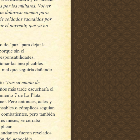
s por los militares. Volver
 un doloroso camino para
de soldados sacudidos por
or el porvenir, que ya no
o de "paz" para dejar la
porque sin el
responsabilidades,
ionar las inexplicables
el mal que seguiría dañando
"tras su manto de
gio
ños más tarde escucharía el
miento 7 de La Plata,
mer. Pero entonces, actos y
onsables o cómplices seguían
ex combatientes, pero también
res meses, se cerraba
plicar.
omandantes fueron revelados
ón del genocidio.