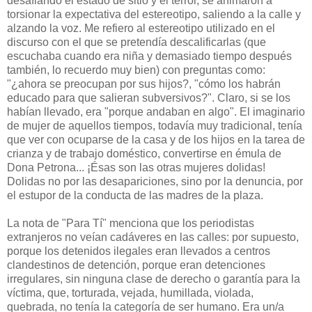
desafiando el estado de sitio y el terror, se animaron a
torsionar la expectativa del estereotipo, saliendo a la calle y
alzando la voz. Me refiero al estereotipo utilizado en el
discurso con el que se pretendía descalificarlas (que
escuchaba cuando era niña y demasiado tiempo después
también, lo recuerdo muy bien) con preguntas como:
"¿ahora se preocupan por sus hijos?, "cómo los habrán
educado para que salieran subversivos?". Claro, si se los
habían llevado, era "porque andaban en algo". El imaginario
de mujer de aquellos tiempos, todavía muy tradicional, tenía
que ver con ocuparse de la casa y de los hijos en la tarea de
crianza y de trabajo doméstico, convertirse en émula de
Dona Petrona... ¡Ésas son las otras mujeres dolidas!
Dolidas no por las desapariciones, sino por la denuncia, por
el estupor de la conducta de las madres de la plaza.
La nota de "Para Tí" menciona que los periodistas
extranjeros no veían cadáveres en las calles: por supuesto,
porque los detenidos ilegales eran llevados a centros
clandestinos de detención, porque eran detenciones
irregulares, sin ninguna clase de derecho o garantía para la
víctima, que, torturada, vejada, humillada, violada,
quebrada, no tenía la categoría de ser humano. Era un/a