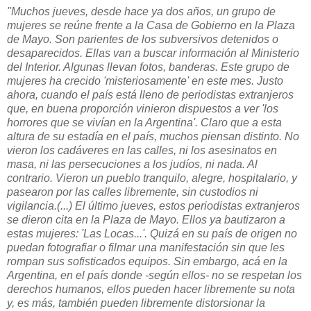
"Muchos jueves, desde hace ya dos años, un grupo de
mujeres se reúne frente a la Casa de Gobierno en la Plaza
de Mayo. Son parientes de los subversivos detenidos o
desaparecidos. Ellas van a buscar información al Ministerio
del Interior. Algunas llevan fotos, banderas. Este grupo de
mujeres ha crecido 'misteriosamente' en este mes. Justo
ahora, cuando el país está lleno de periodistas extranjeros
que, en buena proporción vinieron dispuestos a ver 'los
horrores que se vivían en la Argentina'. Claro que a esta
altura de su estadía en el país, muchos piensan distinto. No
vieron los cadáveres en las calles, ni los asesinatos en
masa, ni las persecuciones a los judíos, ni nada. Al
contrario. Vieron un pueblo tranquilo, alegre, hospitalario, y
pasearon por las calles libremente, sin custodios ni
vigilancia.(...) El último jueves, estos periodistas extranjeros
se dieron cita en la Plaza de Mayo. Ellos ya bautizaron a
estas mujeres: 'Las Locas...'. Quizá en su país de origen no
puedan fotografiar o filmar una manifestación sin que les
rompan sus sofisticados equipos. Sin embargo, acá en la
Argentina, en el país donde -según ellos- no se respetan los
derechos humanos, ellos pueden hacer libremente su nota
y, es más, también pueden libremente distorsionar la