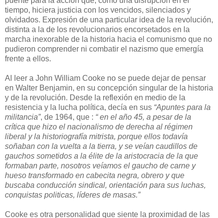
puente para la acción que, como una disrupción en el
tiempo, hiciera justicia con los vencidos, silenciados y
olvidados. Expresión de una particular idea de la revolución,
distinta a la de los revolucionarios encorsetados en la
marcha inexorable de la historia hacia el comunismo que no
pudieron comprender ni combatir el nazismo que emergía
frente a ellos.
Al leer a John William Cooke no se puede dejar de pensar
en Walter Benjamin, en su concepción singular de la historia
y de la revolución. Desde la reflexión en medio de la
resistencia y la lucha política, decía en sus
“Apuntes para la
militancia”
, de 1964, que :
“ en el año 45, a pesar de la
crítica que hizo el nacionalismo de derecha al régimen
liberal y la historiografía mitrista, porque ellos todavía
soñaban con la vuelta a la tierra, y se veían caudillos de
gauchos sometidos a la élite de la aristocracia de la que
formaban parte, nosotros veíamos el gaucho de carne y
hueso transformado en cabecita negra, obrero y que
buscaba conducción sindical, orientación para sus luchas,
conquistas politicas, líderes de masas.”
Cooke es otra personalidad que siente la proximidad de las