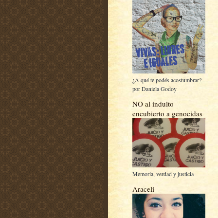
¿A qué te podés acostumbrar?
por Daniela Godoy
NO al indulto
encubierto a genocidas
Memoria, verdad y justicia
Araceli