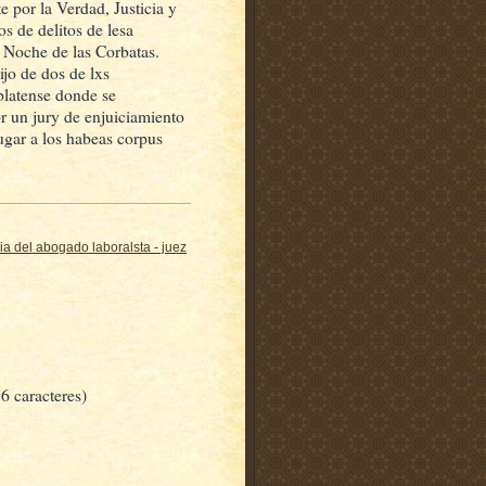
 por la Verdad, Justicia y
 de delitos de lesa
 Noche de las Corbatas.
jo de dos de lxs
platense donde se
r un jury de enjuiciamiento
lugar a los habeas corpus
dia del abogado laboralsta - juez
6 caracteres)