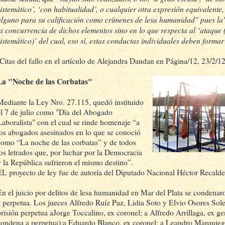
sistemático’, ‘con habitualidad’, o cualquier otra expresión equivalente
alguno para su calificación como crímenes de lesa humanidad" pues la
la concurrencia de dichos elementos sino en lo que respecta al ‘ataque 
sistemático)’ del cual, eso sí, estas conductas individuales deben forma
(Citas del fallo en el artículo de Alejandra Dandan en Página/12, 23/2/12
La "Noche de las Corbatas"
Mediante la Ley Nro. 27.115, quedó instituido
el 7 de julio como "Dïa del Abogado
Laboralista" con el cual se rinde homenaje “a
los abogados asesinados en lo que se conoció
como “La noche de las corbatas” y de todos
los letrados que, por luchar por la Democracia
y la República sufrieron el mismo destino”.
EL proyecto de ley fue de autoría del Diputado Nacional Héctor Recald
En el juicio por delitos de lesa humanidad en Mar del Plata se condenar
a perpetua. Los jueces Alfredo Ruíz Paz, Lidia Soto y Elvio Osores Sol
prisión perpetua aJorge Toccalino, ex coronel; a Alfredo Arrillaga, ex g
condena a perpetua);a Eduardo Blanco, ex coronel; a Leandro Marquiegu