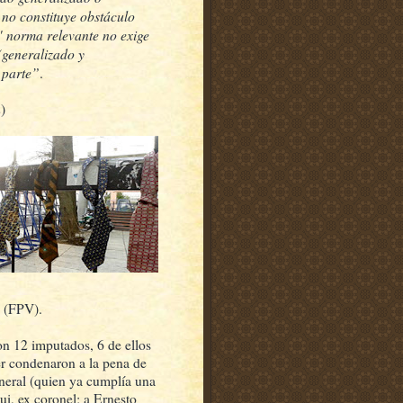
, no constituye obstáculo
" norma relevante no exige
(generalizado y
r parte”
.
)
e (FPV).
on 12 imputados, 6 de ellos
er condenaron a la pena de
eneral (quien ya cumplía una
i, ex coronel; a Ernesto