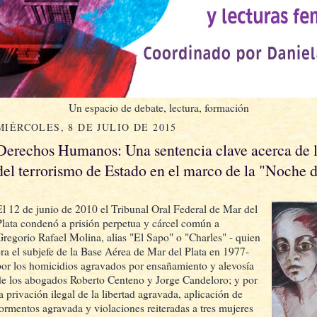
Un espacio de debate, lectura, formación
MIÉRCOLES, 8 DE JULIO DE 2015
Derechos Humanos: Una sentencia clave acerca de l
del terrorismo de Estado en el marco de la "Noche d
El 12 de junio de 2010 el Tribunal Oral Federal de Mar del
Plata condenó a prisión perpetua y cárcel común a
Gregorio Rafael Molina, alias "El Sapo" o "Charles" - quien
era el subjefe de la Base Aérea de Mar del Plata en 1977-
por los homicidios agravados por ensañamiento y alevosía
de los abogados Roberto Centeno y Jorge Candeloro; y por
la privación ilegal de la libertad agravada, aplicación de
tormentos agravada y violaciones reiteradas a tres mujeres