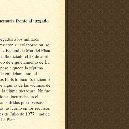
memoria frente al juzgado
legados a los militares
restaron su colaboración, se
uez Federal de Mar del Plata
fallo dictado el 28 de abril
ado de enjuiciamiento de La
 pese a queen la séptima
de enjuiciamiento, el
s París lo incupó. diciendo
e algunas de las víctimas de
 la última dictadura. No fue
iones incurridas en el
tad sufridas por diversas
as, así como en los recursos
es de Julio de 1977", indica
 La Plata.