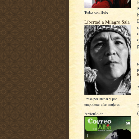
Todxs con Hebe
Libertad a Milagro Sala
E
f
Presa por luchar y por
empoderar a las mujeres
Artículo en