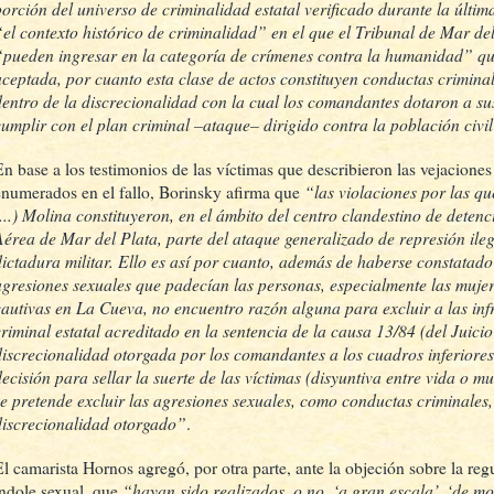
porción del universo de criminalidad estatal verificado durante la últim
“el contexto histórico de criminalidad” en el que el Tribunal de Mar d
“pueden ingresar en la categoría de crímenes contra la humanidad” que
aceptada, por cuanto esta clase de actos constituyen conductas crimina
dentro de la discrecionalidad con la cual los comandantes dotaron a s
cumplir con el plan criminal –ataque– dirigido contra la población civi
En base a los testimonios de las víctimas que describieron las vejacione
“las violaciones por las q
enumerados en el fallo, Borinsky afirma que
(...) Molina constituyeron, en el ámbito del centro clandestino de deten
Aérea de Mar del Plata, parte del ataque generalizado de represión ileg
dictadura militar. Ello es así por cuanto, además de haberse constatado
agresiones sexuales que padecían las personas, especialmente las muje
cautivas en La Cueva, no encuentro razón alguna para excluir a las inf
criminal estatal acreditado en la sentencia de la causa 13/84 (del Juicio 
discrecionalidad otorgada por los comandantes a los cuadros inferiores
decisión para sellar la suerte de las víctimas (disyuntiva entre vida o m
se pretende excluir las agresiones sexuales, como conductas criminales
discrecionalidad otorgado”
.
El camarista Hornos agregó, por otra parte, ante la objeción sobre la reg
“hayan sido realizados, o no, ‘a gran escala’, ‘de m
índole sexual, que