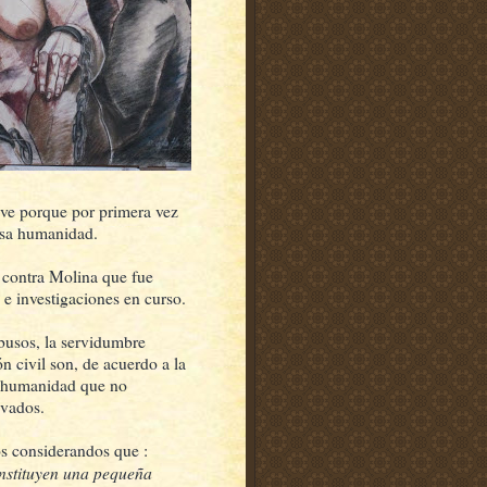
lave porque por primera vez
lesa humanidad.
o contra Molina que fue
e investigaciones en curso.
abusos, la servidumbre
n civil son, de acuerdo a la
sa humanidad que no
avados.
os considerandos que :
constituyen una pequeña