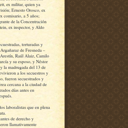
t, ex militar, quien ya
isión; Ernesto Orosco, ex
ex comisario, a 5 años;
egrante de la Concentración
ein, ex inspector, y Aldo
cuestradas, torturadas y
 Argañaraz de Fresneda –
Arestín, Raúl Alaiz, Camilo
arcía y su esposo, y Néstor
6 y la madrugada del 13 de
vivieron a los secuestros y
io, fueron secuestrados y
érea cercana a la ciudad de
rados días antes en
espués.
os laboralistas que en plena
ata.
iantes de derecho y
ueron llamativamente