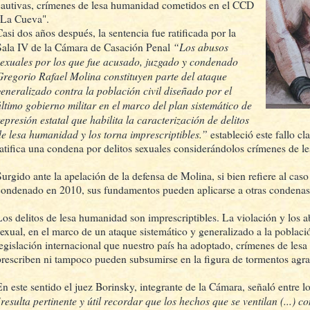
cautivas, crímenes de lesa humanidad cometidos en el CCD
"La Cueva".
Casi dos años después, la sentencia fue ratificada por la
“Los abusos
Sala IV de la Cámara de Casación Penal
sexuales por los que fue acusado, juzgado y condenado
Gregorio Rafael Molina constituyen parte del ataque
generalizado contra la población civil diseñado por el
último gobierno militar en el marco del plan sistemático de
represión estatal que habilita la caracterización de delitos
de lesa humanidad y los torna imprescriptibles.”
estableció este fallo c
ratifica una condena por delitos sexuales considerándolos crímenes de 
Surgido ante la apelación de la defensa de Molina, si bien refiere al cas
condenado en 2010, sus fundamentos pueden aplicarse a otras condenas 
Los delitos de lesa humanidad son imprescriptibles. La violación y los 
sexual, en el marco de un ataque sistemático y generalizado a la població
legislación internacional que nuestro país ha adoptado, crímenes de le
prescriben ni tampoco pueden subsumirse en la figura de tormentos agr
En este sentido el juez Borinsky, integrante de la Cámara, señaló entre l
"resulta pertinente y útil recordar que los hechos que se ventilan (...) 