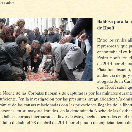
elevados.
Baldosa para la 
de Hooft
Entre los civiles al
represores y que p
encontraba el ex J
Pedro Hooft. En el 
de 2014 por el jur
Plata fue absuelto,
audiencia del jury 
abogado Juan Carlo
que Hooft sabía qu
la Noche de las Corbatas habían sido capturadas por los militares durante
suficiente. "en la investigación por las presuntas irregularidades y/u omis
trámite de las causas relacionadas con las privaciones ilegales de la liber
personas, en su mayoría letrados, en la denominada Noche de las Corbat
de hábeas corpus interpuestos a favor de éstos, hechos ocurridos en el m
el fallo dictado el 28 de abril de 2014 por el jurado de enjuiciamiento de