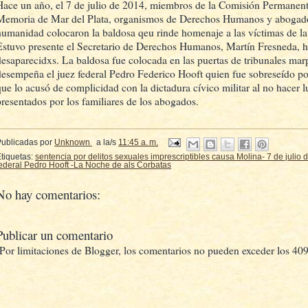
Hace un año, el 7 de julio de 2014, miembros de la Comisión Permanente
Memoria de Mar del Plata, organismos de Derechos Humanos y abogados
humanidad colocaron la baldosa qeu rinde homenaje a las víctimas de la
Estuvo presente el Secretario de Derechos Humanos, Martín Fresneda, hi
desaparecidxs. La baldosa fue colocada en las puertas de tribunales mar
desempeña el juez federal Pedro Federico Hooft quien fue sobreseído po
que lo acusó de complicidad con la dictadura cívico militar al no hacer 
presentados por los familiares de los abogados.
Publicadas por
Unknown
a la/s
11:45 a. m.
tiquetas:
sentencia por delitos sexuales imprescriptibles causa Molina- 7 de julio 
ederal Pedro Hooft -La Noche de als Corbatas
No hay comentarios:
Publicar un comentario
(Por limitaciones de Blogger, los comentarios no pueden exceder los 409