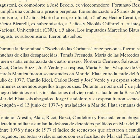
Agustoni, ex comodoro; a José Beccio, ex vicecomodoro. Fortunato Rezet
cumplía una condena a prisión perpetua, fue sentenciado a 25 años de pr
comisario, a 12 años; Mario Larrea, ex oficial, a 5 años; Héctor Cerutti, 
Héctor Bicarelli, ex subcomisario, a 7 años y Nicolás Caffarrello, ex int
Nacional Universitaria (CNU), a 5 años. Los imputados Marcelino Blaust
Sagasti, ex subcomisario, fueron absueltos.
Durante la denominada "Noche de las Corbatas" once personas fueron se
muchas de ellas desaparecidas. Tomás Fresneda, María de las Mercedes
quien estaba embarazada de cuatro meses-, Norberto Centeno, Salvador 
Ricci, Carlos Bozzi, José Verde y su esposa, María Esther Vázquez de G
García Mantica fueron secuestrados en Mar del Plata entre la tarde del 
julio de 1977. Camilo Ricci, Carlos Bozzi y José Verde y su esposa sobre
crímenes cometidos aquellos trágicos días. Durante la noche del 7 de jul
luego detenidos en las instalaciones del viejo radar situado en la Base A
Mar del Plata seis abogados. Jorge Candeloro y su esposa fueron secuest
Neuquén - el 13 junio de 1977- y trasladados a Mar del Plata semanas d
Centeno, Arestín, Aláiz, Ricci, Bozzi, Candeloro y Fresneda eran abogad
dictadura militar asumían la defensa de detenidos políticos en Mar del Pl
Entre 1976 y fines de 1977 el índice de secuestros que afectaron a estud
abogados, recibidos o relacionados con esa facultad de Mar del PLata f