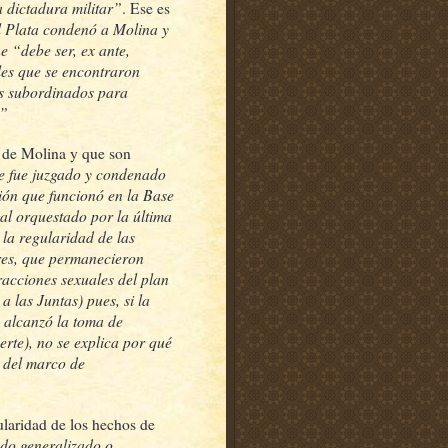
a dictadura militar”
. Ese es
el Plata condenó a Molina y
 “debe ser, ex ante,
les que se encontraron
us subordinados para
l”
s de Molina y que son
ue fue juzgado y condenado
ción que funcionó en la Base
al orquestado por la última
 la regularidad de las
res, que permanecieron
racciones sexuales del plan
a las Juntas) pues, si la
 alcanzó la toma de
uerte), no se explica por qué
, del marco de
ularidad de los hechos de
odo generalizado o