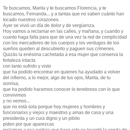
Te buscamos, Marita y te buscamos Florencia, y te
buscamos, Fernanda... y a tantas que no saben cuánto han
tocado nuestros corazones.
Ayer se vivió un día de dolor y de vergüenza.
Hoy vamos a reclamar en las calles, y mañana, y cuando y
cuanto haga falta para que de una vez la red de complicidad
con los mercaderes de los cuerpos y los verdugos de los
sueños queden al descubierto y paguen sus crímenes.
Quizás la enésima cachetada a esa mujer que conserva la
fortaleza intacta
con tanto sufrido y visto
que ha podido encontrar en quienes ha ayudado a volver
del infierno, a lo mejor, algo de tus ojos, Marita, de tu
sonrisa,
que ha podido hacernos conocer lo tenebroso con lo que
convivimos
y no vemos...
que no está sola porque hoy mujeres y hombres y
funcionarixs y viejxs y maestrxs y amas de casa y una
presidenta y un cura digno y un pibito
piden por que aparezcas
reclaman a esa justicia que hace rato se levantó la venda de