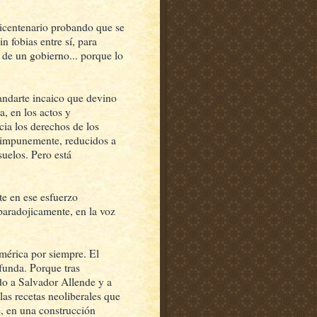
Bicentenario probando que se
n fobias entre sí, para
 de un gobierno... porque lo
tandarte incaico que devino
a, en los actos y
acia los derechos de los
oy impunemente, reducidos a
suelos. Pero está
e en ese esfuerzo
paradojicamente, en la voz
mérica por siempre. El
funda. Porque tras
ndo a Salvador Allende y a
las recetas neoliberales que
, en una construcción