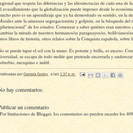
regional que respeta las diferencias y las idiosincracias de cada una de l
el avasallamiento que la globalización puede imponer desde lo económico
mucho pero es un aprendizaje que ya ha demostrado su sentido, en la d
Morales ante la amenaza segregacionista y golpista, en la búsqueda del 
“plurinacional” de los estados. Comenzar a saber quiénes eran nuestros 
cambiar la mirada de nuestros hermanos/as paraguayos/as, bolilvianos/as,
otros libros de historia, otros relatos sobre la Conquista española, sobre
No se puede tapar el sol con la mano. Es potente y brilla, es exceso. Com
diversidad, se escapa de todo molde que pretende encerrarla y enderezar
soberbio, mezquino e inútil.
Publicadas por
Daniela Godoy
a la/s
1:37 p. m.
No hay comentarios:
Publicar un comentario
(Por limitaciones de Blogger, los comentarios no pueden exceder los 409