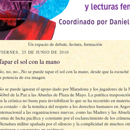
Un espacio de debate, lectura, formación
VIERNES, 25 DE JUNIO DE 2010
Tapar el sol con la mano
No, no, no...No se puede tapar el sol con la mano, desde que la escuché
la potencia de esa imagen.
No se puede ignorar el apoyo dado por Maradona y los jugadores de la S
Nóbel de la Paz a las Abuelas de Plaza de Mayo. La patética trasposición
n la crónica no basta para invisibilizar lo que se ha recorrido en materia
ha costado – de la temática del respeto a los derechos humanos en Argen
internacional a las organizaciones nuevas, como las Madres y las Abuel
forma de lucha pacífica y constante por el esclarecimiento de los crímen
Dictadura militar apañada por el silencio y la complicidad de muchos ot
empiezan a ser puestos en evidencia.