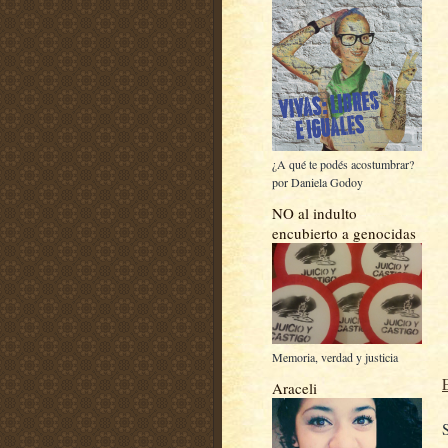
¿A qué te podés acostumbrar?
por Daniela Godoy
NO al indulto
encubierto a genocidas
Memoria, verdad y justicia
Araceli