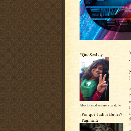
#QueSeaLey
e
Aborto legal seguro y gratuito
¿Por qué Judith Butler?
| Página12