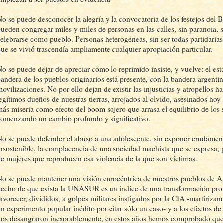
No se puede desconocer la alegría y la convocatoria de los festejos del 
pueden congregar miles y miles de personas en las calles, sin paranoia, si
celebrarse como pueblo. Personas heterogéneas, sin ser todas partidarias
que se vivió trascendía ampliamente cualquier apropiación particular.
No se puede dejar de apreciar cómo lo reprimido insiste, y vuelve: el es
bandera de los pueblos originarios está presente, con la bandera argentin
ovilizaciones. No por ello dejan de existir las injusticias y atropellos h
legítimos dueños de nuestras tierras, arrojados al olvido, asesinados h
más miseria como efecto del boom sojero que arrasa el equilibrio de los 
comenzando un cambio profundo y significativo.
No se puede defender el abuso a una adolescente, sin exponer crudament
insostenible, la complacencia de una sociedad machista que se expresa, 
de mujeres que reproducen esa violencia de la que son víctimas.
No se puede mantener una visión eurocéntrica de nuestros pueblos de A
hecho de que exista la UNASUR es un índice de una transformación pro
favorecer, divididos, a golpes militares instigados por la CIA -martiriza
un experimento popular inédito por citar sólo un caso- y a los efectos de 
nos desangraron inexorablemente, en estos años hemos comprobado que