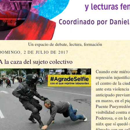
Un espacio de debate, lectura, formación
DOMINGO, 2 DE JULIO DE 2017
A la caza del sujeto colectivo
Cuando este miérco
represión injustifi
el centro de la ci
ante esta violencia
anticipado previam
en marzo, en el piq
Puente Pueyrredón, 
visibilidad contra 
Poderosa, o en la d
niñx que sí quedó 
filmado con un celu