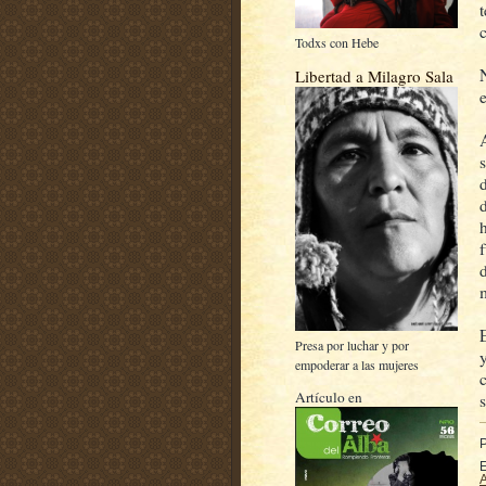
Todxs con Hebe
Libertad a Milagro Sala
Presa por luchar y por
empoderar a las mujeres
Artículo en
E
A