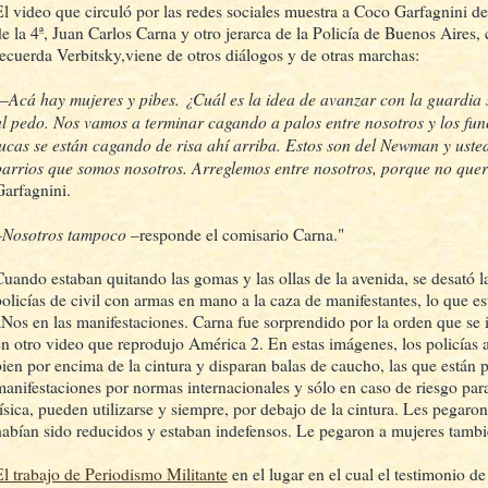
El video que circuló por las redes sociales muestra a Coco Garfagnini d
de la 4ª, Juan Carlos Carna y otro jerarca de la Policía de Buenos Aires, 
recuerda Verbitsky,viene de otros diálogos y de otras marchas:
Acá hay mujeres y pibes. ¿Cuál es la idea de avanzar con la guardia
"–
al pedo. Nos vamos a terminar cagando a palos entre nosotros y los fu
lucas se están cagando de risa ahí arriba. Estos son del Newman y uste
barrios que somos nosotros. Arreglemos entre nosotros, porque no qu
Garfagnini.
Nosotros tampoco
–
–responde el comisario Carna."
Cuando estaban quitando las gomas y las ollas de la avenida, se desató l
policías de civil con armas en mano a la caza de manifestantes, lo que e
aNos en las manifestaciones. Carna fue sorprendido por la orden que se i
en otro video que reprodujo América 2. En estas imágenes, los policías
bien por encima de la cintura y disparan balas de caucho, las que están 
manifestaciones por normas internacionales y sólo en caso de riesgo para 
física, pueden utilizarse y siempre, por debajo de la cintura. Les pegaro
habían sido reducidos y estaban indefensos. Le pegaron a mujeres tambi
El trabajo de Periodismo Militante
en el lugar en el cual el testimonio d