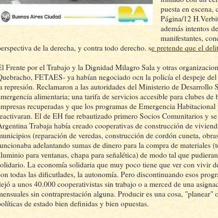
puesta en escena, 
Página/12 H.Verbit
además intentos de
manifestantes, con
perspectiva de la derecha, y contra todo derecho. s
e pretende que el del
El Frente por el Trabajo y la Dignidad Milagro Sala y otras organizaci
Quebracho, FETAES- ya habían negociado ocn la policía el despeje de
la represión. Reclamaron a las autoridades del Ministerio de Desarrollo S
emergencia alimentaria; una tarifa de servicios accesible para clubes de 
empresas recuperadas y que los programas de Emergencia Habitacional 
reactivaran. El de EH fue rebautizado primero Socios Comunitarios y se 
Argentina Trabaja había creado cooperativas de construcción de vivienda
municipios (reparación de veredas, construcción de cordón cuneta, obra
funcionaba adelantando sumas de dinero para la compra de materiales (t
aluminio para ventanas, chapa para señalética) de modo tal que pudieran
solidario. La economía solidaria que muy poco tiene que ver con vivir 
con todas las dificutlades, la autonomía. Pero discontinuando esos progr
dejó a unos 40.000 cooperativistas sin trabajo o a merced de una asigna
mensuales sin contraprestación alguna. Producir es una cosa, "planear" o
políticas de estado bien definidas y bien opuestas.