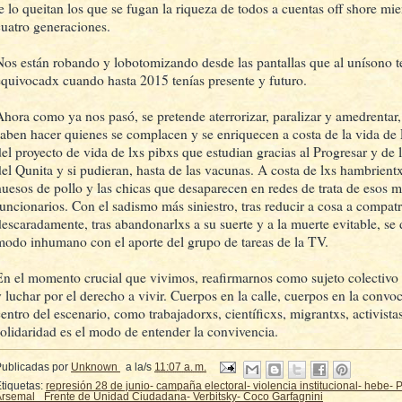
te lo queitan los que se fugan la riqueza de todos a cuentas off shore mi
cuatro generaciones.
Nos están robando y lobotomizando desde las pantallas que al unísono 
equivocadx cuando hasta 2015 tenías presente y futuro.
Ahora como ya nos pasó, se pretende aterrorizar, paralizar y amedrentar
saben hacer quienes se complacen y se enriquecen a costa de la vida de E
del proyecto de vida de lxs pibxs que estudian gracias al Progresar y de 
del Qunita y si pudieran, hasta de las vacunas. A costa de lxs hambrient
huesos de pollo y las chicas que desaparecen en redes de trata de esos m
funcionarios. Con el sadismo más siniestro, tras reducir a cosa a compatri
descaradamente, tras abandonarlxs a su suerte y a la muerte evitable, se d
modo inhumano con el aporte del grupo de tareas de la TV.
En el momento crucial que vivimos, reafirmarnos como sujeto colectivo e
y luchar por el derecho a vivir. Cuerpos en la calle, cuerpos en la conv
centro del escenario, como trabajadorxs, científicxs, migrantxs, activista
solidaridad es el modo de entender la convivencia.
Publicadas por
Unknown
a la/s
11:07 a. m.
tiquetas:
represión 28 de junio- campaña electoral- violencia institucional- hebe-
rsemal_ Frente de Unidad Ciudadana- Verbitsky- Coco Garfagnini