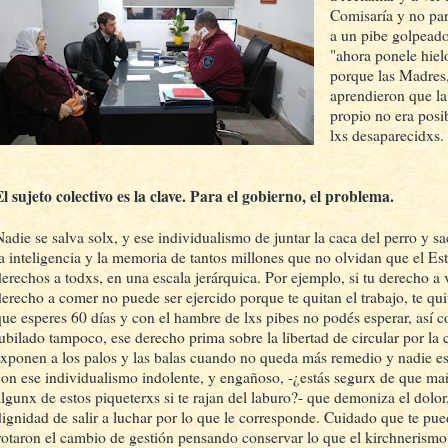
Comisaría y no par
a un pibe golpeado
"ahora ponele hiel
porque las Madres,
aprendieron que la
propio no era posi
lxs desaparecidxs.
El sujeto colectivo es la clave. Para el gobierno, el problema.
Nadie se salva solx, y ese individualismo de juntar la caca del perro y sac
la inteligencia y la memoria de tantos millones que no olvidan que el Es
derechos a todxs, en una escala jerárquica. Por ejemplo, si tu derecho a vi
derecho a comer no puede ser ejercido porque te quitan el trabajo, te qui
que esperes 60 días y con el hambre de lxs pibes no podés esperar, así 
jubilado tampoco, ese derecho prima sobre la libertad de circular por la 
exponen a los palos y las balas cuando no queda más remedio y nadie es
con ese individualismo indolente, y engañoso, -¿estás segurx de que mañ
algunx de estos piqueterxs si te rajan del laburo?- que demoniza el dolor
dignidad de salir a luchar por lo que le corresponde. Cuidado que te pued
votaron el cambio de gestión pensando conservar lo que el kirchnerismo