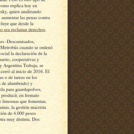
como explica hoy en
sky, quien analizando
 aumentar las penas contra
cluye que desde la
ito sea reclamar derechos
.
ones -Descamisados,
l Metrobús cuando se ordenó
ocial la declaración de la
barrio, cooperativas y
y Argentina Trabaja, se
cerró al inicio de 2016. El
s o de tareas en los
s de alumbrado) y
ela para guardapolvos,
 producír, en formato
de limosnas que fomentan,
amas, la gestión macrista
ción de 4.000 pesos
tra muy distinta. Dos