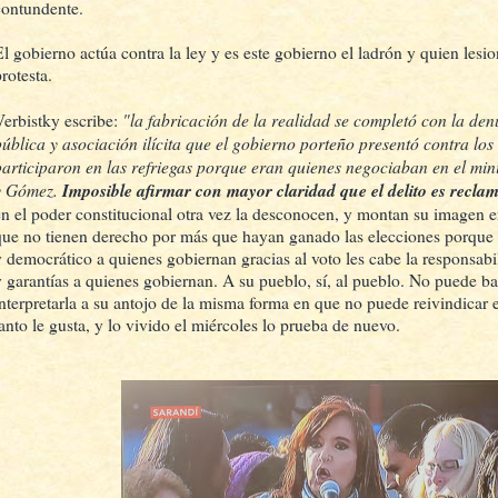
contundente.
El gobierno actúa contra la ley y es este gobierno el ladrón y quien lesio
rotesta.
"la fabricación de la realidad se completó con la den
Verbistky escribe:
pública y asociación ilícita que el gobierno porteño presentó contra los
participaron en las refriegas porque eran quienes negociaban en el min
y Gómez.
Imposible afirmar con mayor claridad que el delito es reclam
en el poder constitucional otra vez la desconocen, y montan su imagen en
que no tienen derecho por más que hayan ganado las elecciones porque 
y democrático a quienes gobiernan gracias al voto les cabe la responsabi
y garantías a quienes gobiernan. A su pueblo, sí, al pueblo. No puede ba
interpretarla a su antojo de la misma forma en que no puede reivindicar
tanto le gusta, y lo vivido el miércoles lo prueba de nuevo.