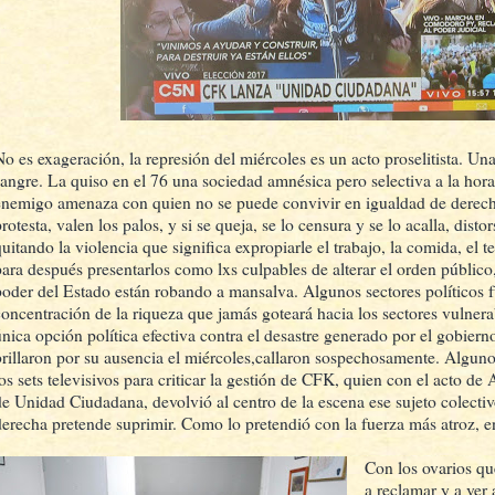
No es exageración, la represión del miércoles es un acto proselitista. Un
sangre. La quiso en el 76 una sociedad amnésica pero selectiva a la hora 
enemigo amenaza con quien no se puede convivir en igualdad de derecho
rotesta, valen los palos, y si se queja, se lo censura y se lo acalla, dist
quitando la violencia que significa expropiarle el trabajo, la comida, el 
para después presentarlos como lxs culpables de alterar el orden público
poder del Estado están robando a mansalva. Algunos sectores políticos f
concentración de la riqueza que jamás goteará hacia los sectores vulnerab
única opción política efectiva contra el desastre generado por el gobier
brillaron por su ausencia el miércoles,callaron sospechosamente. Algun
los sets televisivos para criticar la gestión de CFK, quien con el acto de 
de Unidad Ciudadana, devolvió al centro de la escena ese sujeto colectiv
derecha pretende suprimir. Como lo pretendió con la fuerza más atroz, e
Con los ovarios qu
a reclamar y a ver 