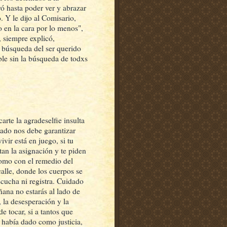
ó hasta poder ver y abrazar
. Y le dijo al Comisario,
o en la cara por lo menos",
 siempre explicó,
 búsqueda del ser querido
ble sin la búsqueda de todxs
arte la agradeselfie insulta
tado nos debe garantizar
vir está en juego, si tu
tan la asignación y te piden
como con el remedio del
calle, donde los cuerpos se
cucha ni registra. Cuidado
ana no estarás al lado de
, la desesperación y la
e tocar, si a tantos que
 había dado como justicia,