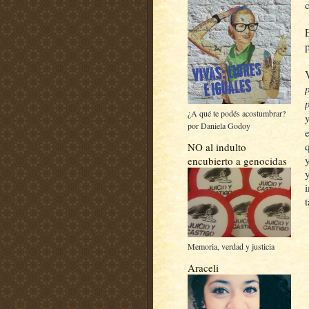
p
¿A qué te podés acostumbrar?
por Daniela Godoy
NO al indulto
encubierto a genocidas
Memoria, verdad y justicia
Araceli