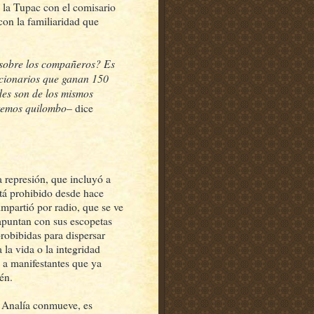
e la Tupac con el comisario
con la familiaridad que
 sobre los compañeros? Es
ncionarios que ganan 150
des son de los mismos
eremos quilombo
– dice
a represión, que incluyó a
stá prohibido desde hace
mpartió por radio, que se ve
 apuntan con sus escopetas
probibidas para dispersar
la vida o la integridad
n a manifestantes que ya
én.
e Analía conmueve, es