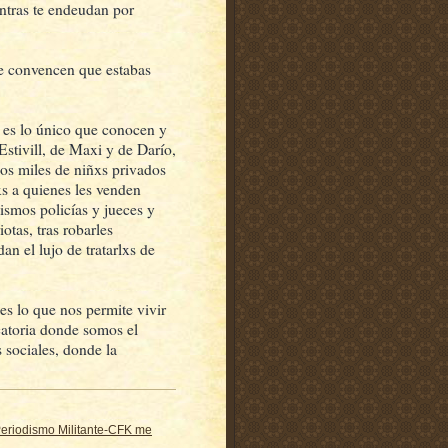
entras te endeudan por
te convencen que estabas
, es lo único que conocen y
stivill, de Maxi y de Darío,
los miles de niñxs privados
xs a quienes les venden
ismos policías y jueces y
otas, tras robarles
an el lujo de tratarlxs de
s lo que nos permite vivir
ocatoria donde somos el
s sociales, donde la
 Periodismo Militante-CFK me